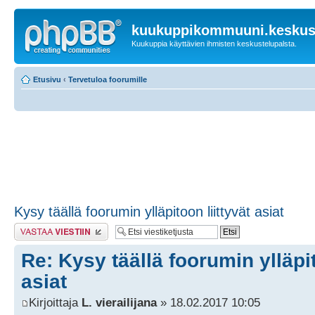
kuukuppikommuuni.keskust
Kuukuppia käyttävien ihmisten keskustelupalsta.
Etusivu
‹
Tervetuloa foorumille
Kysy täällä foorumin ylläpitoon liittyvät asiat
Lähetä vastaus
Re: Kysy täällä foorumin ylläpit
asiat
Kirjoittaja
L. vierailijana
» 18.02.2017 10:05