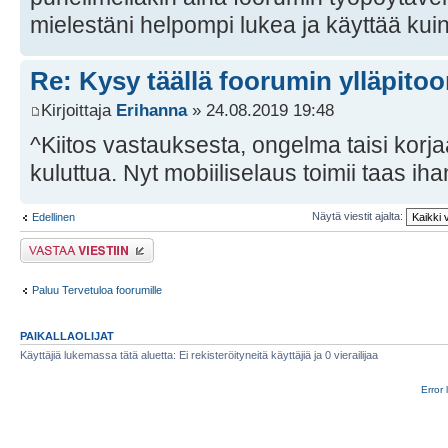
mielestäni helpompi lukea ja käyttää kuin
Re: Kysy täällä foorumin ylläpitoon
Kirjoittaja
Erihanna
» 24.08.2019 19:48
^Kiitos vastauksesta, ongelma taisi korj
kuluttua. Nyt mobiiliselaus toimii taas iha
Näytä viestit ajalta:
Edellinen
Lähetä vastaus
Paluu Tervetuloa foorumille
PAIKALLAOLIJAT
Käyttäjiä lukemassa tätä aluetta: Ei rekisteröityneitä käyttäjiä ja 0 vierailijaa
Error 