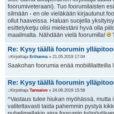
foorumiveteraani). Tuo foorumilaisten esit
silmään - en ole vieläkään kirjautunut foo
ollut haaveissa. Haluan suojella yksityisy
esittelyketju olisi mielestäni hyvä olla pi
maailmalta. Nähdään vielä foorumilla!
T
Re: Kysy täällä foorumin ylläpitoon
Kirjoittaja
Erihanna
» 21.05.2019 17:04
Saakohan foorumia enää mobiililaitteill
Re: Kysy täällä foorumin ylläpitoon
Kirjoittaja
Tanoaivo
» 24.08.2019 15:58
^Vastaus tulee hiukan myöhässä, mutta i
valitettavasti taida pahemmin pystyä kik
puhelimellakin aina foorumin työpöytäver