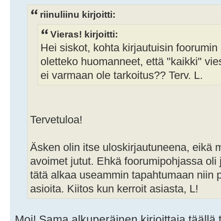
riinuliinu kirjoitti:
Vieras! kirjoitti:
Hei siskot, kohta kirjautuisin foorumin
oletteko huomanneet, että "kaikki" vie
ei varmaan ole tarkoitus?? Terv. L.
Tervetuloa!
Äsken olin itse uloskirjautuneena, eikä 
avoimet jutut. Ehkä foorumipohjassa oli 
tätä alkaa useammin tapahtumaan niin p
asioita. Kiitos kun kerroit asiasta, L!
Moi! Sama alkuperäinen kirjoittaja täällä 