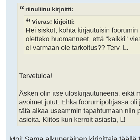
riinuliinu kirjoitti:
Vieras! kirjoitti:
Hei siskot, kohta kirjautuisin foorumin
oletteko huomanneet, että "kaikki" vie
ei varmaan ole tarkoitus?? Terv. L.
Tervetuloa!
Äsken olin itse uloskirjautuneena, eikä 
avoimet jutut. Ehkä foorumipohjassa oli 
tätä alkaa useammin tapahtumaan niin p
asioita. Kiitos kun kerroit asiasta, L!
Moi! Sama alkuperäinen kirjoittaja täällä 