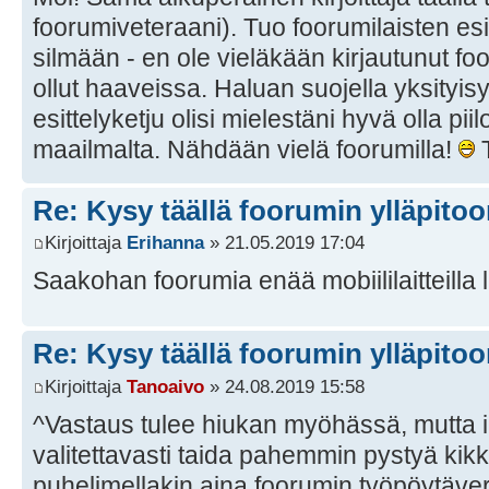
foorumiveteraani). Tuo foorumilaisten esit
silmään - en ole vieläkään kirjautunut foo
ollut haaveissa. Haluan suojella yksityisy
esittelyketju olisi mielestäni hyvä olla pi
maailmalta. Nähdään vielä foorumilla!
T
Re: Kysy täällä foorumin ylläpitoon
Kirjoittaja
Erihanna
» 21.05.2019 17:04
Saakohan foorumia enää mobiililaitteill
Re: Kysy täällä foorumin ylläpitoon
Kirjoittaja
Tanoaivo
» 24.08.2019 15:58
^Vastaus tulee hiukan myöhässä, mutta i
valitettavasti taida pahemmin pystyä kik
puhelimellakin aina foorumin työpöytäver