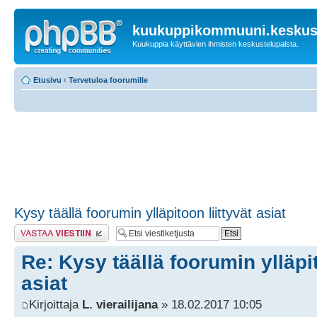
kuukuppikommuuni.keskust
Kuukuppia käyttävien ihmisten keskustelupalsta.
Etusivu
‹
Tervetuloa foorumille
Kysy täällä foorumin ylläpitoon liittyvät asiat
Lähetä vastaus
Re: Kysy täällä foorumin ylläpit
asiat
Kirjoittaja
L. vierailijana
» 18.02.2017 10:05