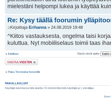
mielestäni helpompi lukea ja käyttää kuin
Re: Kysy täällä foorumin ylläpitoon
Kirjoittaja
Erihanna
» 24.08.2019 19:48
^Kiitos vastauksesta, ongelma taisi korj
kuluttua. Nyt mobiiliselaus toimii taas iha
Näytä viestit ajalta:
Edellinen
Lähetä vastaus
Paluu Tervetuloa foorumille
PAIKALLAOLIJAT
Käyttäjiä lukemassa tätä aluetta: Ei rekisteröityneitä käyttäjiä ja 1 vierailijaa
Error 