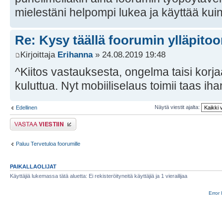
mielestäni helpompi lukea ja käyttää kuin
Re: Kysy täällä foorumin ylläpitoon
Kirjoittaja
Erihanna
» 24.08.2019 19:48
^Kiitos vastauksesta, ongelma taisi korj
kuluttua. Nyt mobiiliselaus toimii taas iha
Näytä viestit ajalta:
Edellinen
Lähetä vastaus
Paluu Tervetuloa foorumille
PAIKALLAOLIJAT
Käyttäjiä lukemassa tätä aluetta: Ei rekisteröityneitä käyttäjiä ja 1 vierailijaa
Error 