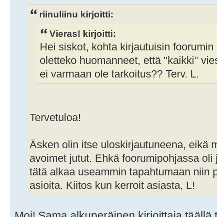
riinuliinu kirjoitti:
Vieras! kirjoitti:
Hei siskot, kohta kirjautuisin foorumin
oletteko huomanneet, että "kaikki" vie
ei varmaan ole tarkoitus?? Terv. L.
Tervetuloa!
Äsken olin itse uloskirjautuneena, eikä 
avoimet jutut. Ehkä foorumipohjassa oli 
tätä alkaa useammin tapahtumaan niin p
asioita. Kiitos kun kerroit asiasta, L!
Moi! Sama alkuperäinen kirjoittaja täällä 