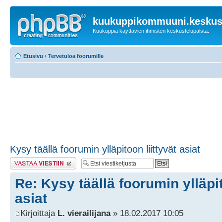
kuukuppikommuuni.keskust
Kuukuppia käyttävien ihmisten keskustelupalsta.
Etusivu
‹
Tervetuloa foorumille
Kysy täällä foorumin ylläpitoon liittyvät asiat
Lähetä vastaus
Re: Kysy täällä foorumin ylläpit
asiat
Kirjoittaja
L. vierailijana
» 18.02.2017 10:05