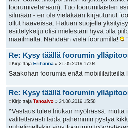
foorumiveteraani). Tuo foorumilaisten esit
silmään - en ole vieläkään kirjautunut foo
ollut haaveissa. Haluan suojella yksityisy
esittelyketju olisi mielestäni hyvä olla pi
maailmalta. Nähdään vielä foorumilla!
T
Re: Kysy täällä foorumin ylläpitoon
Kirjoittaja
Erihanna
» 21.05.2019 17:04
Saakohan foorumia enää mobiililaitteill
Re: Kysy täällä foorumin ylläpitoon
Kirjoittaja
Tanoaivo
» 24.08.2019 15:58
^Vastaus tulee hiukan myöhässä, mutta i
valitettavasti taida pahemmin pystyä kik
puhelimellakin aina foorumin työpöytäver