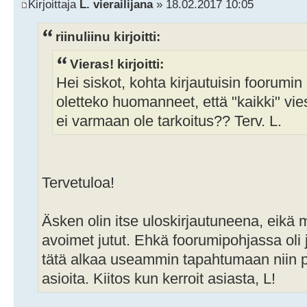
Kirjoittaja
L. vierailijana
» 18.02.2017 10:05
riinuliinu kirjoitti:
Vieras! kirjoitti:
Hei siskot, kohta kirjautuisin foorumin
oletteko huomanneet, että "kaikki" vie
ei varmaan ole tarkoitus?? Terv. L.
Tervetuloa!
Äsken olin itse uloskirjautuneena, eikä 
avoimet jutut. Ehkä foorumipohjassa oli 
tätä alkaa useammin tapahtumaan niin p
asioita. Kiitos kun kerroit asiasta, L!