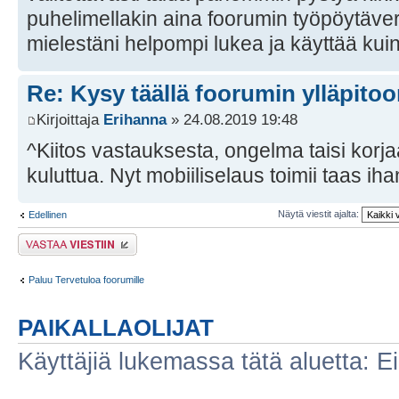
puhelimellakin aina foorumin työpöytäver
mielestäni helpompi lukea ja käyttää kuin
Re: Kysy täällä foorumin ylläpitoon
Kirjoittaja
Erihanna
» 24.08.2019 19:48
^Kiitos vastauksesta, ongelma taisi korj
kuluttua. Nyt mobiiliselaus toimii taas iha
Näytä viestit ajalta:
Edellinen
Lähetä vastaus
Paluu Tervetuloa foorumille
PAIKALLAOLIJAT
Käyttäjiä lukemassa tätä aluetta: Ei r