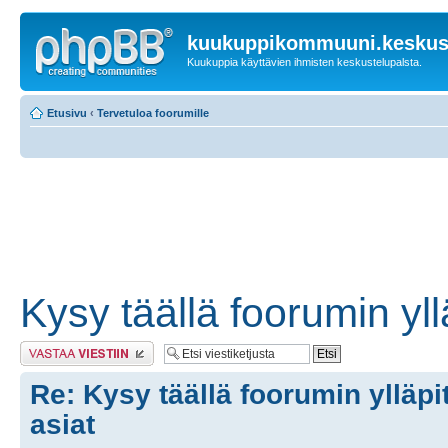
kuukuppikommuuni.keskust
Kuukuppia käyttävien ihmisten keskustelupalsta.
Etusivu
‹
Tervetuloa foorumille
Kysy täällä foorumin yllä
Lähetä vastaus
Re: Kysy täällä foorumin ylläpit
asiat