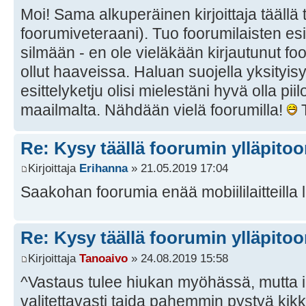
Moi! Sama alkuperäinen kirjoittaja täällä 
foorumiveteraani). Tuo foorumilaisten esit
silmään - en ole vieläkään kirjautunut foo
ollut haaveissa. Haluan suojella yksityisy
esittelyketju olisi mielestäni hyvä olla pi
maailmalta. Nähdään vielä foorumilla!
T
Re: Kysy täällä foorumin ylläpitoon
Kirjoittaja
Erihanna
» 21.05.2019 17:04
Saakohan foorumia enää mobiililaitteill
Re: Kysy täällä foorumin ylläpitoon
Kirjoittaja
Tanoaivo
» 24.08.2019 15:58
^Vastaus tulee hiukan myöhässä, mutta i
valitettavasti taida pahemmin pystyä kik