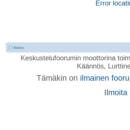
Error locati
Etusivu
Keskustelufoorumin moottorina toim
Käännös, Lurttin
Tämäkin on
ilmainen foor
Ilmoita