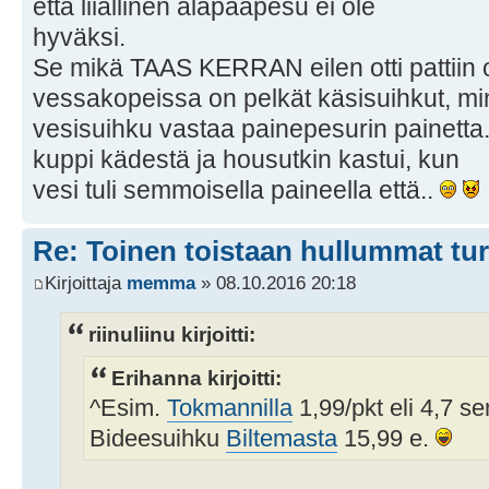
että liiallinen alapääpesu ei ole
hyväksi.
Se mikä TAAS KERRAN eilen otti pattiin o
vessakopeissa on pelkät käsisuihkut, m
vesisuihku vastaa painepesurin painetta.
kuppi kädestä ja housutkin kastui, kun
vesi tuli semmoisella paineella että..
Re: Toinen toistaan hullummat tu
Kirjoittaja
memma
» 08.10.2016 20:18
riinuliinu kirjoitti:
Erihanna kirjoitti:
^Esim.
Tokmannilla
1,99/pkt eli 4,7 sen
Bideesuihku
Biltemasta
15,99 e.