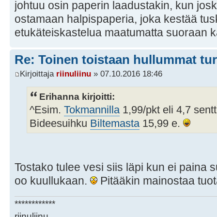
johtuu osin paperin laadustakin, kun josk
ostamaan halpispaperia, joka kestää tus
etukäteiskastelua maatumatta suoraan k
Re: Toinen toistaan hullummat tu
Kirjoittaja
riinuliinu
» 07.10.2016 18:46
Erihanna kirjoitti:
^Esim.
Tokmannilla
1,99/pkt eli 4,7 sentt
Bideesuihku
Biltemasta
15,99 e.
Tostako tulee vesi siis läpi kun ei paina
oo kuullukaan.
Pitääkin mainostaa tuota
************
riinuliinu