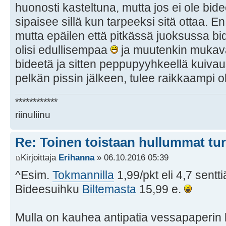
huonosti kasteltuna, mutta jos ei ole bide
sipaisee sillä kun tarpeeksi sitä ottaa. 
mutta epäilen että pitkässä juoksussa 
olisi edullisempaa
ja muutenkin mukava
bideetä ja sitten peppupyyhkeellä kuiva
pelkän pissin jälkeen, tulee raikkaampi o
************
riinuliinu
Re: Toinen toistaan hullummat tu
Kirjoittaja
Erihanna
» 06.10.2016 05:39
^Esim.
Tokmannilla
1,99/pkt eli 4,7 sentti
Bideesuihku
Biltemasta
15,99 e.
Mulla on kauhea antipatia vessapaperin