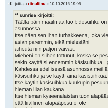
Kirjoittaja
riinuliinu
» 10.10.2016 19:06
sunrise kirjoitti:
Täällä päin maailmaa tuo bidesuihku o
asunnossa.
Itse näen sen ihan turhakkeena, joka vie
asian paremmin, eikä mielestäni
aiheuta niin paljon vaivaa.
Mieheni on siihen tottunut, koska se pe
sekin käyttäisi ennemmin käsisuihkua...p
Kahdessa edellisessä asunnossa meillä o
käsisuihku ja se käytti aina käsisuihkua.
Itse käytin käsisuihkua kuukupin pesuun
hieman liian kaukana.
Itse hieman kyseenalaistan tuon alapääs
että liiallinen alapääpesu ei ole