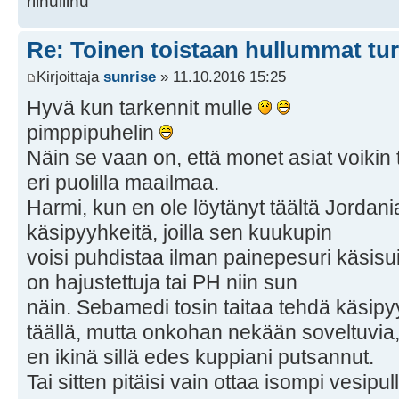
riinuliinu
Re: Toinen toistaan hullummat tu
Kirjoittaja
sunrise
» 11.10.2016 15:25
Hyvä kun tarkennit mulle
pimppipuhelin
Näin se vaan on, että monet asiat voikin t
eri puolilla maailmaa.
Harmi, kun en ole löytänyt täältä Jordan
käsipyyhkeitä, joilla sen kuukupin
voisi puhdistaa ilman painepesuri käsisu
on hajustettuja tai PH niin sun
näin. Sebamedi tosin taitaa tehdä käsipy
täällä, mutta onkohan nekään soveltuvia
en ikinä sillä edes kuppiani putsannut.
Tai sitten pitäisi vain ottaa isompi vesipu