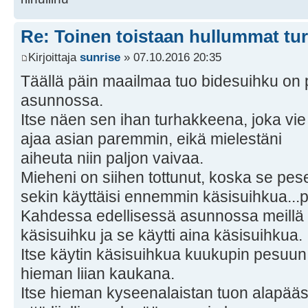
Re: Toinen toistaan hullummat tu
Kirjoittaja
sunrise
» 07.10.2016 20:35
Täällä päin maailmaa tuo bidesuihku on
asunnossa.
Itse näen sen ihan turhakkeena, joka vie
ajaa asian paremmin, eikä mielestäni
aiheuta niin paljon vaivaa.
Mieheni on siihen tottunut, koska se pes
sekin käyttäisi ennemmin käsisuihkua...p
Kahdessa edellisessä asunnossa meillä o
käsisuihku ja se käytti aina käsisuihkua.
Itse käytin käsisuihkua kuukupin pesuun,
hieman liian kaukana.
Itse hieman kyseenalaistan tuon alapääs