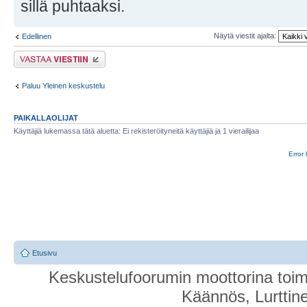
sillä puhtaaksi.
Näytä viestit ajalta:
Edellinen
Lähetä vastaus
Paluu Yleinen keskustelu
PAIKALLAOLIJAT
Käyttäjiä lukemassa tätä aluetta: Ei rekisteröityneitä käyttäjiä ja 1 vierailijaa
Error 
Etusivu
Keskustelufoorumin moottorina toim
Käännös, Lurttin