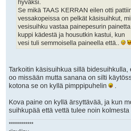
hyväksi.
Se mikä TAAS KERRAN eilen otti pattiin 
vessakopeissa on pelkät käsisuihkut, m
vesisuihku vastaa painepesurin painetta.
kuppi kädestä ja housutkin kastui, kun
vesi tuli semmoisella paineella että..
Tarkoitin käsisuihkua sillä bidesuihkulla, e
oo missään mutta sanana on silti käytöss
kotona se on kyllä pimppipuhelin
.
Kova paine on kyllä ärsyttävää, ja kun m
suihkupää että vettä tulee noin kolmesta r
************