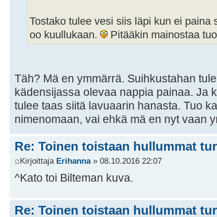
Tostako tulee vesi siis läpi kun ei pain
oo kuullukaan.
Pitääkin mainostaa tuot
Täh? Mä en ymmärrä. Suihkustahan tulee s
kädensijassa olevaa nappia painaa. Ja ku
tulee taas siitä lavuaarin hanasta. Tuo ka
nimenomaan, vai ehkä mä en nyt vaan ym
Re: Toinen toistaan hullummat tu
Kirjoittaja
Erihanna
» 08.10.2016 22:07
^Kato toi Bilteman kuva.
Re: Toinen toistaan hullummat tu