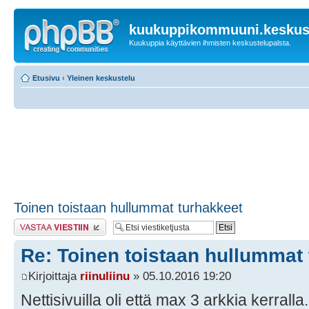
kuukuppikommuuni.keskust
Kuukuppia käyttävien ihmisten keskustelupalsta.
Etusivu
‹
Yleinen keskustelu
Toinen toistaan hullummat turhakkeet
Lähetä vastaus
Re: Toinen toistaan hullummat
Kirjoittaja
riinuliinu
» 05.10.2016 19:20
Nettisivuilla oli että max 3 arkkia kerral