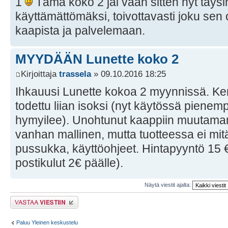
1
Tämä koko 2 jäi vaan sitten nyt täysin
käyttämättömäksi, toivottavasti joku sen o
kaapista ja palvelemaan.
MYYDÄÄN Lunette koko 2
Kirjoittaja
trassela
» 09.10.2016 18:25
Ihkauusi Lunette kokoa 2 myynnissä. Kerr
todettu liian isoksi (nyt käytössä pienem
hymyilee). Unohtunut kaappiin muutama
vanhan mallinen, mutta tuotteessa ei mit
pussukka, käyttöohjeet. Hintapyyntö 15 € 
postikulut 2€ päälle).
Näytä viestit ajalta:
Lähetä vastaus
Paluu Yleinen keskustelu