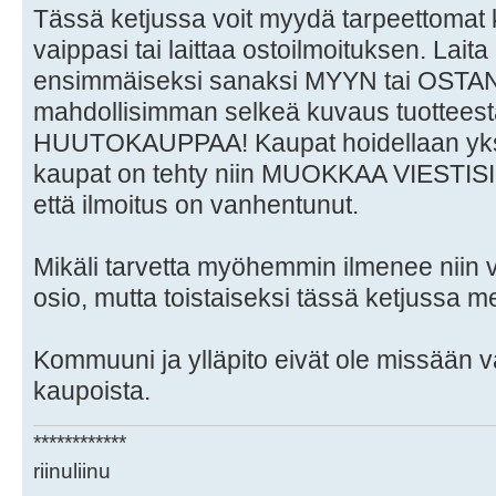
Tässä ketjussa voit myydä tarpeettomat k
vaippasi tai laittaa ostoilmoituksen. Lait
ensimmäiseksi sanaksi MYYN tai OST
mahdollisimman selkeä kuvaus tuotteesta 
HUUTOKAUPPAA! Kaupat hoidellaan yksi
kaupat on tehty niin MUOKKAA VIESTISI ni
että ilmoitus on vanhentunut.
Mikäli tarvetta myöhemmin ilmenee niin v
osio, mutta toistaiseksi tässä ketjussa 
Kommuuni ja ylläpito eivät ole missään v
kaupoista.
************
riinuliinu