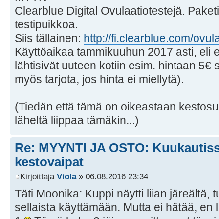
Clearblue Digital Ovulaatiotestejä. Paketis
testipuikkoa.
Siis tällainen:
http://fi.clearblue.com/ovulaa
Käyttöaikaa tammikuuhun 2017 asti, eli e
lähtisivät uuteen kotiin esim. hintaan 5€ 
myös tarjota, jos hinta ei miellytä).
(Tiedän että tämä on oikeastaan kestosu
läheltä liippaa tämäkin...)
Re: MYYNTI JA OSTO: Kuukautissu
kestovaipat
Kirjoittaja
Viola
» 06.08.2016 23:34
Täti Moonika: Kuppi näytti liian järeältä,
sellaista käyttämään. Mutta ei hätää, en 