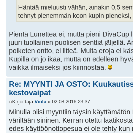
Häntää mieluusti vähän, ainakin 0,5 sen
tehnyt pienemmän koon kupin pieneksi, n
Pientä Lunettea ei, mutta pieni DivaCup l
juuri tuollainen puolisen senttiä jäljellä.
poiketen ontto, ei litteä. Muita eroja ei kä
Kupilla on jo ikää, mutta on edelleen h
vaikka ilmaiseksi jos kiinnostaa.
Re: MYYNTI JA OSTO: Kuukautissu
kestovaipat
Kirjoittaja
Viola
» 02.08.2016 23:37
Minulla olisi myyntiin täysin käyttämätön
väriltään sininen. Kerran otettu laatikost
edes käyttöönottopesua ei ole tehty kun r