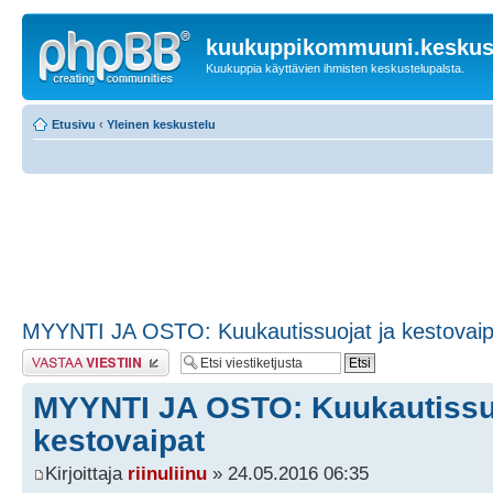
kuukuppikommuuni.keskust
Kuukuppia käyttävien ihmisten keskustelupalsta.
Etusivu
‹
Yleinen keskustelu
MYYNTI JA OSTO: Kuukautissuojat ja kestovaip
Lähetä vastaus
MYYNTI JA OSTO: Kuukautissuo
kestovaipat
Kirjoittaja
riinuliinu
» 24.05.2016 06:35