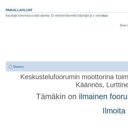
PAIKALLAOLIJAT
Käyttäjiä lukemassa tätä aluetta: Ei rekisteröityneitä käyttäjiä ja 1 vierailijaa
Error 
Etusivu
Keskustelufoorumin moottorina toim
Käännös, Lurttin
Tämäkin on
ilmainen foor
Ilmoita