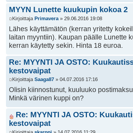
MYYN Lunette kuukupin kokoa 2
Kirjoittaja
Primavera
» 29.06.2016 19:08
Lähes käyttämätön (kerran yritetty koke
laitan myyntiin). Kaupan päälle Lunette 
kerran käytetty sekin. Hinta 18 euroa.
Re: MYYNTI JA OSTO: Kuukautissu
kestovaipat
Kirjoittaja
Saaga87
» 04.07.2016 17:16
Olisin kiinnostunut, kuuluuko postimaks
Minkä värinen kuppi on?
Re: MYYNTI JA OSTO: Kuukautis
kestovaipat
Kirjoittaja
skarppi
» 14.07.2016 11:29