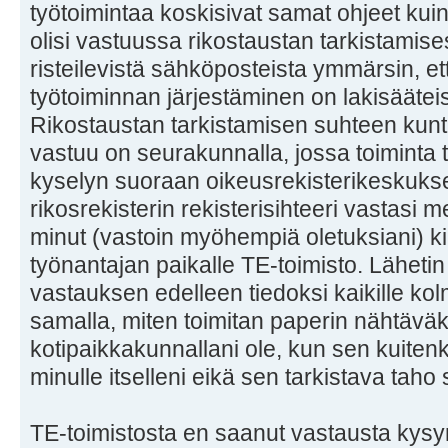
työtoimintaa koskisivat samat ohjeet kuin
olisi vastuussa rikostaustan tarkistami
risteilevistä sähköposteista ymmärsin, e
työtoiminnan järjestäminen on lakisääteis
Rikostaustan tarkistamisen suhteen kunta 
vastuu on seurakunnalla, jossa toiminta t
kyselyn suoraan oikeusrekisterikeskukse
rikosrekisterin rekisterisihteeri vastasi m
minut (vastoin myöhempiä oletuksiani) 
työnantajan paikalle TE-toimisto. Lähet
vastauksen edelleen tiedoksi kaikille ko
samalla, miten toimitan paperin nähtäväks
kotipaikkakunnallani ole, kun sen kuitenk
minulle itselleni eikä sen tarkistava taho 
TE-toimistosta en saanut vastausta kysy