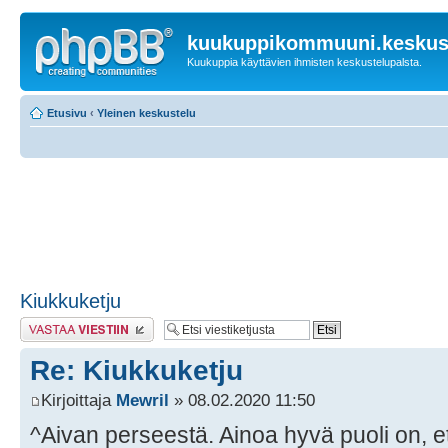
kuukuppikommuuni.keskust
Kuukuppia käyttävien ihmisten keskustelupalsta.
Etusivu
‹
Yleinen keskustelu
Kiukkuketju
Lähetä vastaus
Re: Kiukkuketju
Kirjoittaja
Mewril
» 08.02.2020 11:50
^Aivan perseestä. Ainoa hyvä puoli on, 