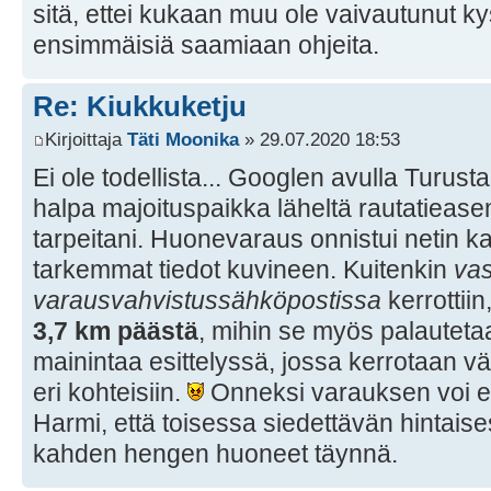
sitä, ettei kukaan muu ole vaivautunut 
ensimmäisiä saamiaan ohjeita.
Re: Kiukkuketju
Kirjoittaja
Täti Moonika
» 29.07.2020 18:53
Ei ole todellista... Googlen avulla Turust
halpa majoituspaikka läheltä rautatieas
tarpeitani. Huonevaraus onnistui netin k
tarkemmat tiedot kuvineen. Kuitenkin
vas
varausvahvistussähköpostissa
kerrottiin
3,7 km päästä
, mihin se myös palauteta
mainintaa esittelyssä, jossa kerrotaan v
eri kohteisiin.
Onneksi varauksen voi ed
Harmi, että toisessa siedettävän hintaise
kahden hengen huoneet täynnä.