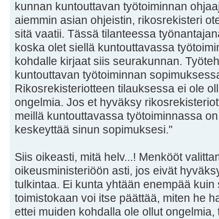
kunnan kuntouttavan työtoiminnan ohjaaja 
aiemmin asian ohjeistin, rikosrekisteri ote
sitä vaatii. Tässä tilanteessa työnantajan
koska olet siellä kuntouttavassa työtoim
kohdalle kirjaat siis seurakunnan. Työteh
kuntouttavan työtoiminnan sopimuksessa k
Rikosrekisteriotteen tilauksessa ei ole ol
ongelmia. Jos et hyväksy rikosrekisteriot
meillä kuntouttavassa työtoiminnassa o
keskeyttää sinun sopimuksesi."
Siis oikeasti, mitä helv...! Menkööt valit
oikeusministeriöön asti, jos eivät hyväk
tulkintaa. Ei kunta yhtään enempää kuin 
toimistokaan voi itse päättää, miten he hal
ettei muiden kohdalla ole ollut ongelmia, 