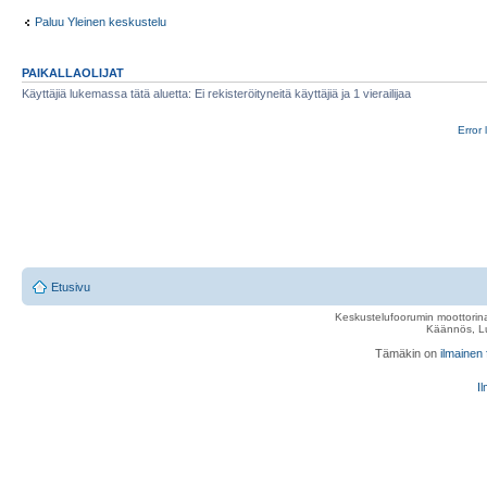
Paluu Yleinen keskustelu
PAIKALLAOLIJAT
Käyttäjiä lukemassa tätä aluetta: Ei rekisteröityneitä käyttäjiä ja 1 vierailijaa
Error 
Etusivu
Keskustelufoorumin moottorina
Käännös, Lu
Tämäkin on
ilmainen
Il