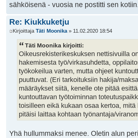
sähköisenä - vuosia ne postitti sen kotiin
Re: Kiukkuketju
Kirjoittaja
Täti Moonika
» 11.02.2020 18:54
Täti Moonika kirjoitti:
Oikeusrekisterikeskuksen nettisivuilla o
hakemisesta työ/virkasuhdetta, oppilaito
työkokeilua varten, mutta ohjeet kuntout
puuttuvat. (Eri tarkoituksiin hakija/maks
määräykset siitä, kenelle ote pitää esittä
kuntouttavan työtoiminnan toteutuspaikka
toisilleen eikä kukaan osaa kertoa, m
pitäisi laittaa kohtaan työnantaja/virano
Yhä hullummaksi menee. Oletin alun peri