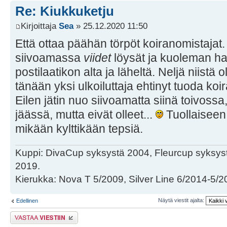
Re: Kiukkuketju
Kirjoittaja
Sea
» 25.12.2020 11:50
Että ottaa päähän törpöt koiranomistajat
siivoamassa
viidet
löysät ja kuoleman ha
postilaatikon alta ja läheltä. Neljä niistä ol
tänään yksi ulkoiluttaja ehtinyt tuoda koi
Eilen jätin nuo siivoamatta siinä toivossa,
jäässä, mutta eivät olleet...
Tuollaiseen 
mikään kylttikään tepsiä.
Kuppi: DivaCup syksystä 2004, Fleurcup syksy
2019.
Kierukka: Nova T 5/2009, Silver Line 6/2014-5/2
Näytä viestit ajalta:
Edellinen
Lähetä vastaus