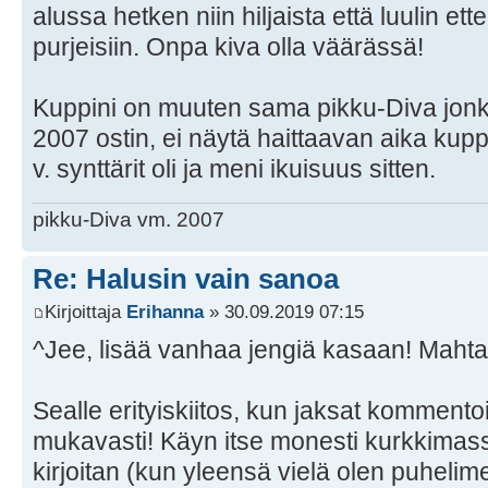
alussa hetken niin hiljaista että luulin ett
purjeisiin. Onpa kiva olla väärässä!
Kuppini on muuten sama pikku-Diva jon
2007 ostin, ei näytä haittaavan aika kupp
v. synttärit oli ja meni ikuisuus sitten.
pikku-Diva vm. 2007
Re: Halusin vain sanoa
Kirjoittaja
Erihanna
» 30.09.2019 07:15
^Jee, lisää vanhaa jengiä kasaan! Maht
Sealle erityiskiitos, kun jaksat kommentoi
mukavasti! Käyn itse monesti kurkkimas
kirjoitan (kun yleensä vielä olen puhelime