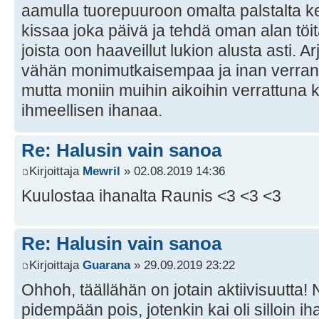
aamulla tuorepuuroon omalta palstalta ke
kissaa joka päivä ja tehdä oman alan töitä
joista oon haaveillut lukion alusta asti. Ar
vähän monimutkaisempaa ja inan verra
mutta moniin muihin aikoihin verrattuna k
ihmeellisen ihanaa.
Re: Halusin vain sanoa
Kirjoittaja
Mewril
» 02.08.2019 14:36
Kuulostaa ihanalta Raunis <3 <3 <3
Re: Halusin vain sanoa
Kirjoittaja
Guarana
» 29.09.2019 23:22
Ohhoh, täällähän on jotain aktiivisuutta! 
pidempään pois, jotenkin kai oli silloin