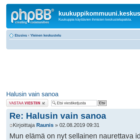
kuukuppikommuuni.keskust
Kuukuppia käyttävien ihmisten keskustelupalsta.
Etusivu
‹
Yleinen keskustelu
Halusin vain sanoa
Lähetä vastaus
Re: Halusin vain sanoa
Kirjoittaja
Raunis
» 02.08.2019 09:31
Mun elämä on nyt sellainen naurettava idyl