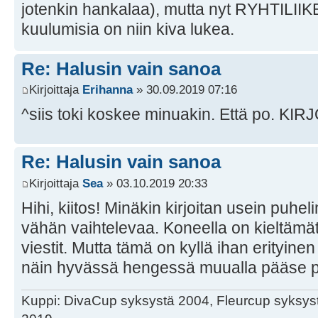
jotenkin hankalaa), mutta nyt RYHTILII
kuulumisia on niin kiva lukea.
Re: Halusin vain sanoa
Kirjoittaja
Erihanna
» 30.09.2019 07:16
^siis toki koskee minuakin. Että po. K
Re: Halusin vain sanoa
Kirjoittaja
Sea
» 03.10.2019 20:33
Hihi, kiitos! Minäkin kirjoitan usein puheli
vähän vaihtelevaa. Koneella on kieltämät
viestit. Mutta tämä on kyllä ihan erityinen
näin hyvässä hengessä muualla pääse 
Kuppi: DivaCup syksystä 2004, Fleurcup syksy