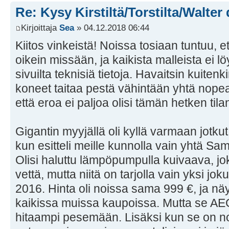
Re: Kysy Kirstiltä/Torstilta/Walter
Kirjoittaja
Sea
» 04.12.2018 06:44
Kiitos vinkeistä! Noissa tosiaan tuntuu, e
oikein missään, ja kaikista malleista ei 
sivuilta teknisiä tietoja. Havaitsin kuitenk
koneet taitaa pestä vähintään yhtä nopeas
että eroa ei paljoa olisi tämän hetken til
Gigantin myyjällä oli kyllä varmaan jotku
kun esitteli meille kunnolla vain yhtä S
Olisi haluttu lämpöpumpulla kuivaava, j
vettä, mutta niitä on tarjolla vain yksi jo
2016. Hinta oli noissa sama 999 €, ja n
kaikissa muissa kaupoissa. Mutta se AE
hitaampi pesemään. Lisäksi kun se on noi