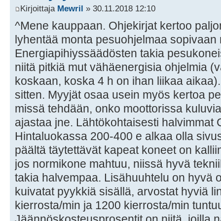
Kirjoittaja
Mewril
» 30.11.2018 12:10
^Mene kauppaan. Ohjekirjat kertoo palj
lyhentää monta pesuohjelmaa sopivaan 
Energiapihiyssäädösten takia pesukone
niitä pitkiä mut vähäenergisia ohjelmia (va
koskaan, koska 4 h on ihan liikaa aikaa).
sitten. Myyjät osaa usein myös kertoa p
missä tehdään, onko moottorissa kuluvia jo
ajastaa jne. Lähtökohtaisesti halvimmat
Hintaluokassa 200-400 e alkaa olla sivust
päältä täytettävät kapeat koneet on kalli
jos normikone mahtuu, niissä hyvä tekni
takia halvempaa. Lisähuuhtelu on hyvä om
kuivatat pyykkiä sisällä, arvostat hyviä l
kierrosta/min ja 1200 kierrosta/min tunt
Jäännöskosteusprosentit on niitä, joilla n