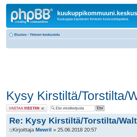
kuukuppikommuuni.keskust
Kuukuppia käyttävien ihmisten keskustelupalsta.
Etusivu
‹
Yleinen keskustelu
Kysy Kirstiltä/Torstilta
Lähetä vastaus
Re: Kysy Kirstiltä/Torstilta/Wal
Kirjoittaja
Mewril
» 25.06.2018 20:57