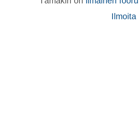
Tämäkin on
ilmainen foor
Ilmoita