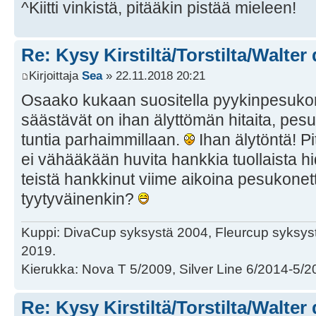
^Kiitti vinkistä, pitääkin pistää mieleen!
Re: Kysy Kirstiltä/Torstilta/Walter
Kirjoittaja
Sea
» 22.11.2018 20:21
Osaako kukaan suositella pyykinpesukon
säästävät on ihan älyttömän hitaita, pesu
tuntia parhaimmillaan.
Ihan älytöntä! Pi
ei vähääkään huvita hankkia tuollaista h
teistä hankkinut viime aikoina pesukonetta,
tyytyväinenkin?
Kuppi: DivaCup syksystä 2004, Fleurcup syksy
2019.
Kierukka: Nova T 5/2009, Silver Line 6/2014-5/2
Re: Kysy Kirstiltä/Torstilta/Walter