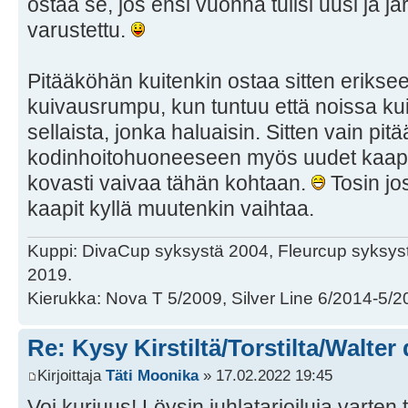
ostaa se, jos ensi vuonna tulisi uusi ja 
varustettu.
Pitääköhän kuitenkin ostaa sitten eriks
kuivausrumpu, kun tuntuu että noissa ku
sellaista, jonka haluaisin. Sitten vain pit
kodinhoitohuoneeseen myös uudet kaapit, 
kovasti vaivaa tähän kohtaan.
Tosin jo
kaapit kyllä muutenkin vaihtaa.
Kuppi: DivaCup syksystä 2004, Fleurcup syksy
2019.
Kierukka: Nova T 5/2009, Silver Line 6/2014-5/2
Re: Kysy Kirstiltä/Torstilta/Walter
Kirjoittaja
Täti Moonika
» 17.02.2022 19:45
Voi kurjuus! Löysin juhlatarjoiluja varten 