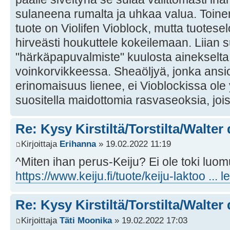
sulaneena rumalta ja uhkaa valua. Toine
tuote on Violifen Vioblock, mutta tuotese
hirveästi houkuttele kokeilemaan. Liian s
"härkäpapuvalmiste" kuulosta ainekselta,
voinkorvikkeessa. Sheaöljyä, jonka ansi
erinomaisuus lienee, ei Vioblockissa ole
suositella maidottomia rasvaseoksia, jo
Re: Kysy Kirstiltä/Torstilta/Walter
Kirjoittaja
Erihanna
» 19.02.2022 11:19
^Miten ihan perus-Keiju? Ei ole toki luo
https://www.keiju.fi/tuote/keiju-laktoo ... l
Re: Kysy Kirstiltä/Torstilta/Walter
Kirjoittaja
Täti Moonika
» 19.02.2022 17:03