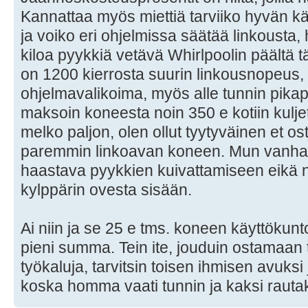
Kannattaa myös miettiä tarviiko hyvän k
ja voiko eri ohjelmissa säätää linkousta,
kiloa pyykkiä vetävä Whirlpoolin päältä 
on 1200 kierrosta suurin linkousnopeus,
ohjelmavalikoima, myös alle tunnin pikap
maksoin koneesta noin 350 e kotiin kuljet
melko paljon, olen ollut tyytyväinen et o
paremmin linkoavan koneen. Mun vanhan
haastava pyykkien kuivattamiseen eikä
kylppärin ovesta sisään.
Ai niin ja se 25 e tms. koneen käyttökun
pieni summa. Tein ite, jouduin ostamaan
työkaluja, tarvitsin toisen ihmisen avuksi
koska homma vaati tunnin ja kaksi raut