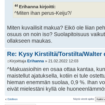
Erihanna kirjoitti:
^Miten ihan perus-Keiju?/
Miten kuvailisit makua? Eikö ole liian pe
osuus on noin iso? Suolapitoisuus vaikutt
ollakseen maukas.
Re: Kysy Kirstiltä/Torstilta/Walter
Kirjoittaja
Erihanna
» 21.02.2022 12:03
^Makuasioihin en osaa ottaa kantaa, kun 
maistellut ajatuksella, kotiin ei tule ostet
hieman enemmän suolaa, 0,9 %. Ihan vo
eivät mielestäni kyllä ole huoneenlämmö
Näytä viestit ajalta:
Edellinen