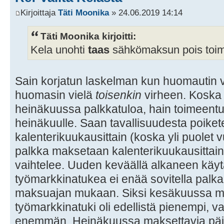
Kirjoittaja
Täti Moonika
» 24.06.2019 14:14
Täti Moonika kirjoitti:
Kela unohti
taas
sähkömaksun pois toim
Sain korjatun laskelman kun huomautin v
huomasin vielä
toisenkin
virheen. Koska 
heinäkuussa palkkatuloa, hain toimeentu
heinäkuulle. Saan tavallisuudesta poike
kalenterikuukausittain (koska yli puolet
palkka maksetaan kalenterikuukausittai
vaihtelee. Uuden keväällä alkaneen kä
työmarkkinatukea ei enää sovitella palk
maksuajan mukaan. Siksi kesäkuussa m
työmarkkinatuki oli edellistä pienempi, v
enemmän. Heinäkuussa maksettavia päiv