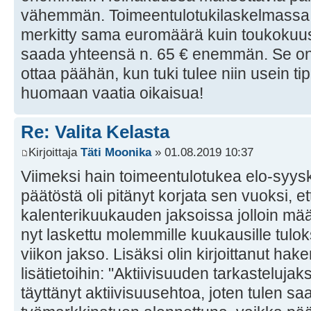
vähemmän. Toimeentulotukilaskelmassa 
merkitty sama euromäärä kuin toukokuu
saada yhteensä n. 65 € enemmän. Se on m
ottaa päähän, kun tuki tulee niin usein t
huomaan vaatia oikaisua!
Re: Valita Kelasta
Kirjoittaja
Täti Moonika
» 01.08.2019 10:37
Viimeksi hain toimeentulotukea elo-syysk
päätöstä oli pitänyt korjata sen vuoksi, 
kalenterikuukauden jaksoissa jolloin määr
nyt laskettu molemmille kuukausille tulo
viikon jakso. Lisäksi olin kirjoittanut ha
lisätietoihin: "Aktiivisuuden tarkasteluja
täyttänyt aktiivisuusehtoa, joten tulen sa