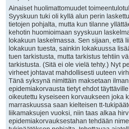
Ainaiset huolimattomuudet toimeentulotu
Syyskuun tuki oli kyllä alun perin lasket
tietojen pohjalta, mutta kun tilanne yllätt
kehotin huomioimaan syyskuun laskelm
lokakuun laskelmassa. Sen sijaan, että l
lokakuun tuesta, sainkin lokakuussa lisää
tuen tarkistusta, mutta tarkistus tehtiin v
tarkistusta. (Sitä ei ole vielä tehty.) Ny
virheet johtavat mahdollisesti uuteen v
Tänä syksynä nimittäin maksetaan ilman 
epidemiakorvausta tietyt ehdot täyttäville 
oikeutettu kyseiseen korvaukseen joka k
marraskuussa saan kielteisen tt-tukipä
liikamaksujen vuoksi, niin taas alkaa hirv
epidemiakorvauksestahan tehdään nime
tukipäätöksen pohjalta. Inhottavaa ajatel