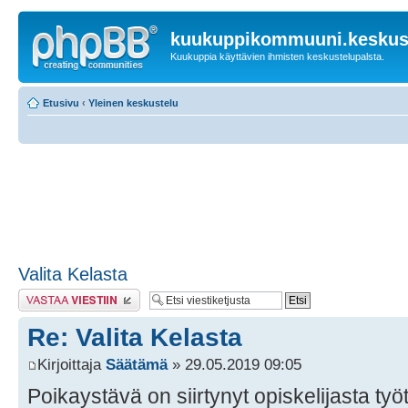
kuukuppikommuuni.keskust
Kuukuppia käyttävien ihmisten keskustelupalsta.
Etusivu
‹
Yleinen keskustelu
Valita Kelasta
Lähetä vastaus
Re: Valita Kelasta
Kirjoittaja
Säätämä
» 29.05.2019 09:05
Poikaystävä on siirtynyt opiskelijasta työt