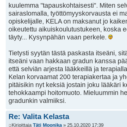
kuulemma "tapauskohtaisesti". Miten selvi
sairaslomalla, työttömyyskorvausta ei m
opiskelijalle, KELA on maksanut jo kaiken
oikeutettu aikuiskoulutustukeen, koska 
täyty... Kysynpähän vaan perkele.
Tietysti syytän tästä paskasta itseäni, si
itseäni vaan hakkaan gradun kanssa pää
että selviän arjesta lääkkeillä ja terapial
Kelan korvaamat 200 terapiakertaa ja yh
pitäisikin nyt keksiä jostain joku lääkär
tehokkaampi hoitomuoto. Mieluummin heti
gradunkin valmiiksi.
Re: Valita Kelasta
Kirjoittaja
Täti Moonika
» 25.10.2020 17:39