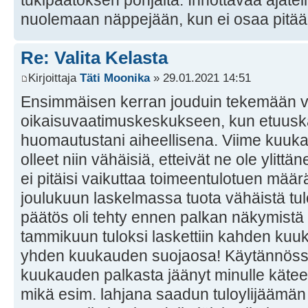
nuolemaan näppejään, kun ei osaa pitää
Re: Valita Kelasta
Kirjoittaja
Täti Moonika
» 29.01.2021 14:51
Ensimmäisen kerran jouduin tekemään v
oikaisuvaatimuskeskukseen, kun etuuskäsi
huomautustani aiheellisena. Viime kuuka
olleet niin vähäisiä, etteivät ne ole ylitt
ei pitäisi vaikuttaa toimeentulotuen mää
joulukuun laskelmassa tuota vähäistä tul
päätös oli tehty ennen palkan näkymistä t
tammikuun tuloksi laskettiin kahden kuu
yhden kuukauden suojaosa! Käytännössä 
kuukauden palkasta jäänyt minulle käte
mikä esim. lahjana saadun tuloylijäämän