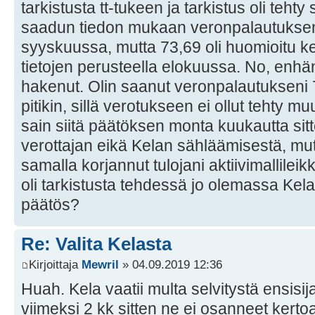
tarkistusta tt-tukeen ja tarkistus oli tehty
saadun tiedon mukaan veronpalautukse
syyskuussa, mutta 73,69 oli huomioitu 
tietojen perusteella elokuussa. No, enhän 
hakenut. Olin saanut veronpalautukseni 
pitikin, sillä verotukseen ei ollut tehty 
sain siitä päätöksen monta kuukautta sitt
verottajan eikä Kelan sähläämisestä, mu
samalla korjannut tulojani aktiivimallileik
oli tarkistusta tehdessä jo olemassa Kela
päätös?
Re: Valita Kelasta
Kirjoittaja
Mewril
» 04.09.2019 12:36
Huah. Kela vaatii multa selvitystä ensisij
viimeksi 2 kk sitten ne ei osanneet kerto