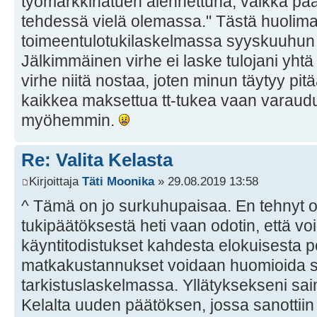
työmarkkinatuen alennettuna, vaikka pää
tehdessä vielä olemassa." Tästä huolimat
toimeentulotukilaskelmassa syyskuuhun 
Jälkimmäinen virhe ei laske tulojani yht
virhe niitä nostaa, joten minun täytyy pit
kaikkea maksettua tt-tukea vaan varau
myöhemmin.
Re: Valita Kelasta
Kirjoittaja
Täti Moonika
» 29.08.2019 13:58
^ Tämä on jo surkuhupaisaa. En tehnyt o
tukipäätöksestä heti vaan odotin, että voin 
käyntitodistukset kahdesta elokuisesta pol
matkakustannukset voidaan huomioida
tarkistuslaskelmassa. Yllätyksekseni sai
Kelalta uuden päätöksen, jossa sanotti