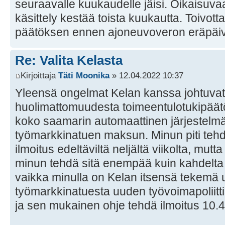
seuraavalle kuukaudelle jäisi. Oikaisu
käsittely kestää toista kuukautta. Toivot
päätöksen ennen ajoneuvoveron eräpäi
Re: Valita Kelasta
Kirjoittaja
Täti Moonika
» 12.04.2022 10:37
Yleensä ongelmat Kelan kanssa johtuvat 
huolimattomuudesta toimeentulotukipäät
koko saamarin automaattinen järjestel
työmarkkinatuen maksun. Minun piti tehd
ilmoitus edeltäviltä neljältä viikolta, mutta
minun tehdä sitä enempää kuin kahdelta 
vaikka minulla on Kelan itsensä tekemä 
työmarkkinatuesta uuden työvoimapoliitt
ja sen mukainen ohje tehdä ilmoitus 10.4.