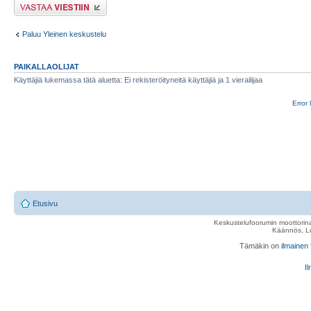
Lähetä vastaus
Paluu Yleinen keskustelu
PAIKALLAOLIJAT
Käyttäjiä lukemassa tätä aluetta: Ei rekisteröityneitä käyttäjiä ja 1 vierailijaa
Error 
Etusivu
Keskustelufoorumin moottorina
Käännös, Lu
Tämäkin on
ilmainen
Il