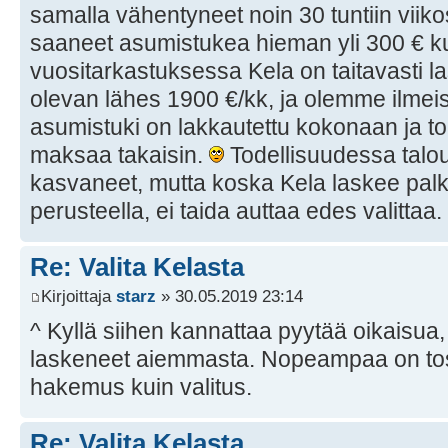
samalla vähentyneet noin 30 tuntiin vii
saaneet asumistukea hieman yli 300 € k
vuositarkastuksessa Kela on taitavasti la
olevan lähes 1900 €/kk, ja olemme ilmeise
asumistuki on lakkautettu kokonaan ja to
maksaa takaisin.
Todellisuudessa talou
kasvaneet, mutta koska Kela laskee pal
perusteella, ei taida auttaa edes valittaa.
Re: Valita Kelasta
Kirjoittaja
starz
» 30.05.2019 23:14
^ Kyllä siihen kannattaa pyytää oikaisua, 
laskeneet aiemmasta. Nopeampaa on tos
hakemus kuin valitus.
Re: Valita Kelasta