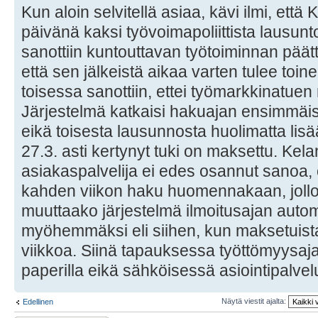
Kun aloin selvitellä asiaa, kävi ilmi, ett
päivänä kaksi työvoimapoliittista lausu
sanottiin kuntouttavan työtoiminnan päätty
että sen jälkeistä aikaa varten tulee toi
toisessa sanottiin, ettei työmarkkinatuen
Järjestelmä katkaisi hakuajan ensimmäi
eikä toisesta lausunnosta huolimatta lis
27.3. asti kertynyt tuki on maksettu. Kela
asiakaspalvelija ei edes osannut sanoa,
kahden viikon haku huomennakaan, jollo
muuttaako järjestelmä ilmoitusajan autom
myöhemmäksi eli siihen, kun maksetuista 
viikkoa. Siinä tapauksessa työttömyysaja
paperilla eikä sähköisessä asiointipalve
Näytä viestit ajalta:
Edellinen