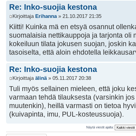
Re: Inko-suojia kestona
Kirjoittaja
Erihanna
» 21.10.2017 21:35
Kiitti! Kuinka mä en etsyä osannut ollenka
suomalaisia nettikauppoja ja tarjonta oli
kokeiluun tilata jokusen suojan, joskin ka
tasoiselta, että aloin ehdotella leikkausar
Re: Inko-suojia kestona
Kirjoittaja
älinä
» 05.11.2017 20:38
Tuli myös sellainen mieleen, että joku k
varmaan tehdä tilauksesta (varsinkin jos 
muutenkin), heillä varmasti on tietoa hyv
(kuivapinta, imu, PUL-kosteussuoja).
Näytä viestit ajalta:
Lähetä vastaus