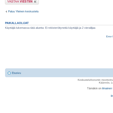
Paluu Yleinen keskustelu
PAIKALLAOLIJAT
Käyttäjiä lukemassa tätä aluetta: Ei rekisteröityneitä käyttäjiä ja 2 vierailijaa
Error 
Etusivu
Keskustelufoorumin moottorina
Käännös, Lu
Tämäkin on
ilmainen
Il