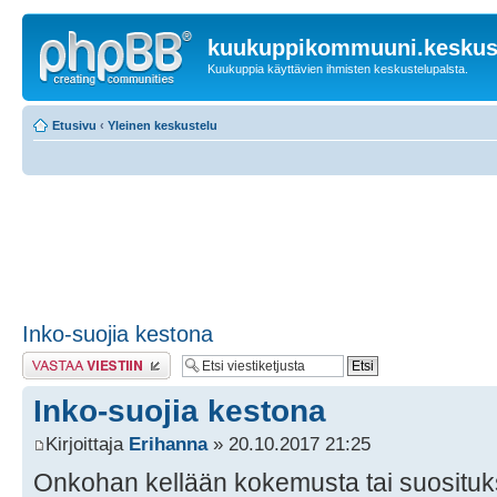
kuukuppikommuuni.keskust
Kuukuppia käyttävien ihmisten keskustelupalsta.
Etusivu
‹
Yleinen keskustelu
Inko-suojia kestona
Lähetä vastaus
Inko-suojia kestona
Kirjoittaja
Erihanna
» 20.10.2017 21:25
Onkohan kellään kokemusta tai suosituk