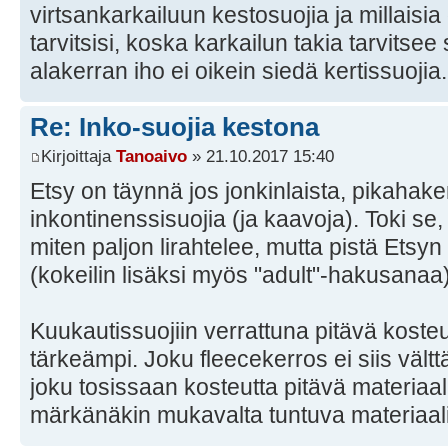
virtsankarkailuun kestosuojia ja millaisi
tarvitsisi, koska karkailun takia tarvitse
alakerran iho ei oikein siedä kertissuojia.
Re: Inko-suojia kestona
Kirjoittaja
Tanoaivo
» 21.10.2017 15:40
Etsy on täynnä jos jonkinlaista, pikahake
inkontinenssisuojia (ja kaavoja). Toki se, m
miten paljon lirahtelee, mutta pistä Etsy
(kokeilin lisäksi myös "adult"-hakusanaa) 
Kuukautissuojiin verrattuna pitävä koste
tärkeämpi. Joku fleecekerros ei siis vältt
joku tosissaan kosteutta pitävä materiaali 
märkänäkin mukavalta tuntuva materiaali