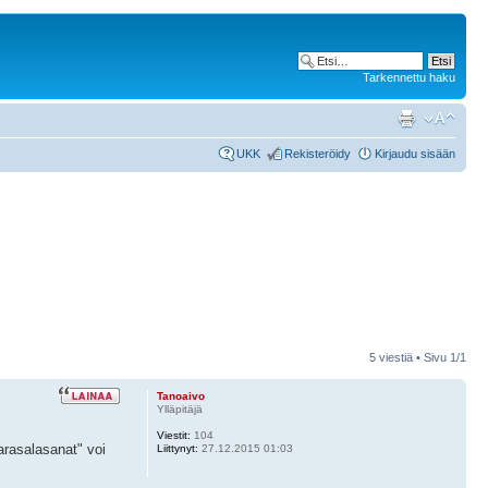
Tarkennettu haku
UKK
Rekisteröidy
Kirjaudu sisään
5 viestiä • Sivu
1
/
1
Tanoaivo
Ylläpitäjä
Viestit:
104
arasalasanat" voi
Liittynyt:
27.12.2015 01:03