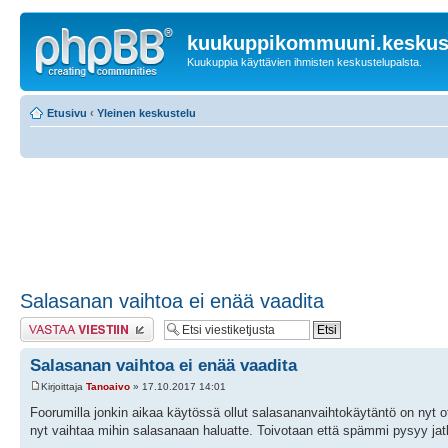
kuukuppikommuuni.keskust
Kuukuppia käyttävien ihmisten keskustelupalsta.
Etusivu
‹
Yleinen keskustelu
Salasanan vaihtoa ei enää vaadita
Lähetä vastaus
Salasanan vaihtoa ei enää vaadita
Kirjoittaja
Tanoaivo
» 17.10.2017 14:01
Foorumilla jonkin aikaa käytössä ollut salasananvaihtokäytäntö on nyt ot
nyt vaihtaa mihin salasanaan haluatte. Toivotaan että spämmi pysyy jat