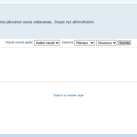
aina jaksanut uusia salasanaa. Jospa nyt aktivoituisin.
Näytä viestit ajalta:
Järjestä
Switch to mobile style