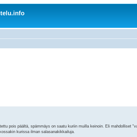
elu.info
ettu pois päältä, spämmäys on saatu kuriin muilla keinoin. Eli mahdolliset "v
kossakin kurissa ilman salasanakikkailuja.