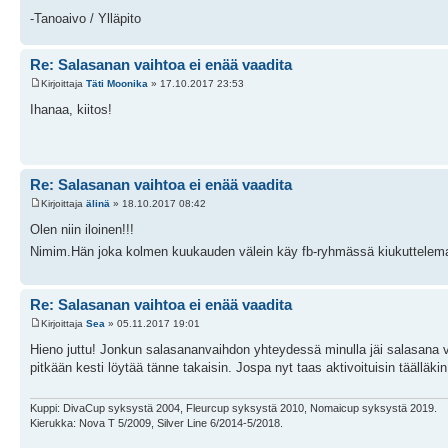
-Tanoaivo / Ylläpito
Re: Salasanan vaihtoa ei enää vaadita
Kirjoittaja
Täti Moonika
» 17.10.2017 23:53
Ihanaa, kiitos!
Re: Salasanan vaihtoa ei enää vaadita
Kirjoittaja
älinä
» 18.10.2017 08:42
Olen niin iloinen!!!
Nimim.Hän joka kolmen kuukauden välein käy fb-ryhmässä kiukuttele
Re: Salasanan vaihtoa ei enää vaadita
Kirjoittaja
Sea
» 05.11.2017 19:01
Hieno juttu! Jonkun salasananvaihdon yhteydessä minulla jäi salasana vai
pitkään kesti löytää tänne takaisin. Jospa nyt taas aktivoituisin täällä
Kuppi: DivaCup syksystä 2004, Fleurcup syksystä 2010, Nomaicup syksystä 2019.
Kierukka: Nova T 5/2009, Silver Line 6/2014-5/2018.