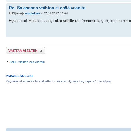
Re: Salasanan vaihtoa ei enää vaadita
Kirjoittaja
ampiainen
» 07.11.2017 15:04
Hyvä juttu! Mullakin jäänyt aika vähille tän foorumin käyttö, kun en ole 
Lähetä vastaus
Paluu Yleinen keskustelu
PAIKALLAOLIJAT
Käyttäjiä lukemassa tätä aluetta: Ei rekisteröityneitä käyttäjiä ja 1 vierailijaa