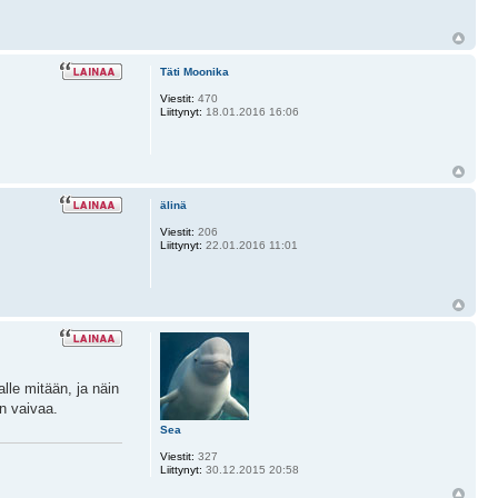
Täti Moonika
Viestit:
470
Liittynyt:
18.01.2016 16:06
älinä
Viestit:
206
Liittynyt:
22.01.2016 11:01
lle mitään, ja näin
on vaivaa.
Sea
Viestit:
327
Liittynyt:
30.12.2015 20:58