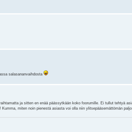
massa salasananvaihdosta
htamatta ja sitten en enää päässytkään koko foorumille. Ei tullut tehtyä asia
kin! Kumma, miten noin pienestä asiasta voi olla niin ylitsepääsemättömän palj