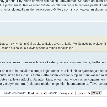
ody ja housut nyt vaan on vaan niin paljon kätevämmät. Sit häntä on luultu po
pinkit sukat. Koska eihän tytöllä voi olla turkoosia tai vihreää päällä ilmeis
yt noilla leluautoilla (niiden renkaiden pyörittely sormilla on vauvan mielipuuhaa
t lapsen syntymän myötä asioita ajattelee aivan erilailla. Meillä myös neuvolakorttiin
jos hän ois poika, ois käytetty sanoja reipas, topakka jne.
lä siinä oli useammassa kohdassa käytetty sanoja suloinen, ihana, herttainen 
a on niin kuin täälläkin olette jo kirjoittaneet, että kieli ohjaa ajattelua ja siks
mutta sitten taas joskus tuntuu, että niiden kovaäänisimpien meuhkaajien mie
etysti jollekin sitä olla. Ja sitten taas, ei varmaan yhden asian korjaaminen 
n yleistyminen tms.) ole pois muiden ongelmien huomaamiselta. Toivottavast
Näytä viestit ajalta:
Järjestä