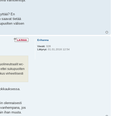
evia vaihtoehtoja.
vyttää? En
n saavat tietää
kupuolten välisen
Erihanna
Viestit:
328
Liittynyt:
01.01.2016 12:54
uolineutraalit wc-
 ettei sukupuolten
kus virheellisesti
muokkauksessa.
iin olennaisesti
sa vanhempana, jos
ain ihan muuta.