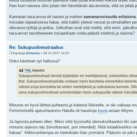
kestä tuollaisia historian jäänteitä vaan pitää erikseen keksiä uudet suku
Ihan kuin naiseus olisi jotain niin hävettävän ala-arvoista, että se pitää p
Kannatan tasa-arvoa eli naisen ja miehen
samanarvoisuutta erilaisina
missään tapauksessa halua, että kaikki yleiset vessat ja uimahallien pesu
olevansa tyttöjä ja poikia. Jotkuthan ovat sitä mieltä, että esim. päivä
tasa-arvon tavoitteeseen tosiaankaan voida päästä miehinä ja naisina?
Re: Sukupuolineutraalius
Kirjoittaja
Erihanna
» 08.10.2017 14:02
Onko käsitteet nyt hallussa?
THL
kirjoitti:
Sukupuolineutraali-termiä käytetään eri merkityksissä, esimerkiksi silloin
tilat. Sukupuolineutraaliutta voidaan myös tavoitella esimerkiksi kielen
välisiä eroja tunnisteta tai niiden merkityksiä ja vaikutuksia tunneta. Sil
sana sukupuolineutraali ymmärretään myös sukupuolta väkisin häivyttäväks
Minusta on hyvä lähteä puheesta ja kielestä liikkeelle, ei ole vaikeaa m
Feministisellä ajatushautomo Hatulla oli hauskoja
kuvia
asiaan liittyen.
Ja lapsista puheen ollen. Miksi niitä fyysiseltä olemukseltaankin liki saman
minusta arjessa näy (toivottavasti, pun intended). Niitä totaaliöveriks
haluaa" -friikkivanhempia en tietenkään ihan ymmärrä. Pääosin on joko pim