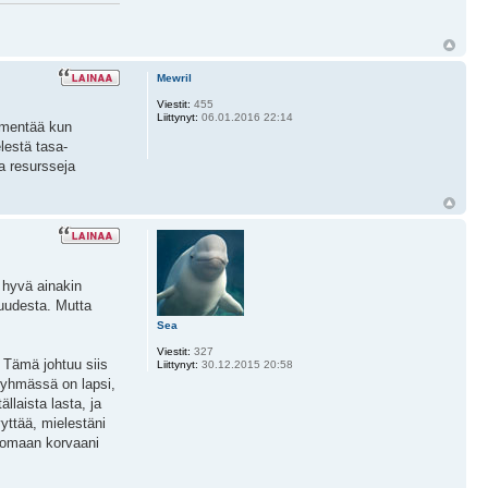
Mewril
Viestit:
455
Liittynyt:
06.01.2016 22:14
ämmentää kun
lestä tasa-
ja resursseja
 hyvä ainakin
isuudesta. Mutta
Sea
Viestit:
327
. Tämä johtuu siis
Liittynyt:
30.12.2015 20:58
s ryhmässä on lapsi,
llaista lasta, ja
vyttää, mielestäni
n omaan korvaani