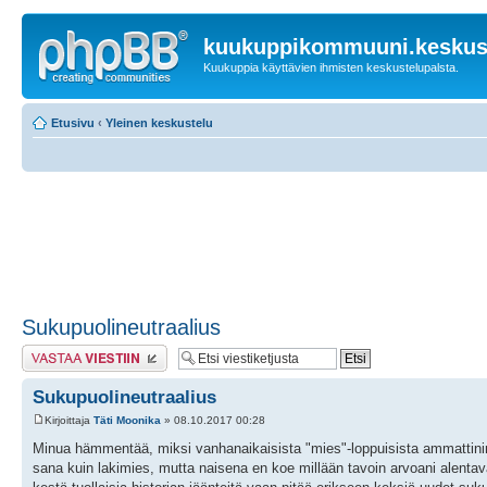
kuukuppikommuuni.keskust
Kuukuppia käyttävien ihmisten keskustelupalsta.
Etusivu
‹
Yleinen keskustelu
Sukupuolineutraalius
Lähetä vastaus
Sukupuolineutraalius
Kirjoittaja
Täti Moonika
» 08.10.2017 00:28
Minua hämmentää, miksi vanhanaikaisista "mies"-loppuisista ammattinimik
sana kuin lakimies, mutta naisena en koe millään tavoin arvoani alenta