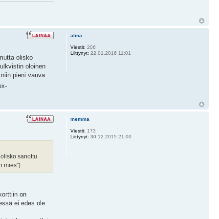
älinä
Viestit:
206
Liittynyt:
22.01.2016 11:01
mutta olisko
ulkvistin oloinen
niin pieni vauva
ex-
memma
Viestit:
173
Liittynyt:
30.12.2015 21:00
 olisko sanottu
n mies")
orttiin on
eessä ei edes ole