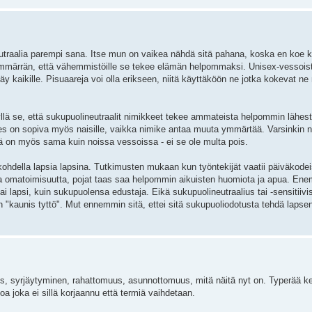
utraalia parempi sana. Itse mun on vaikea nähdä sitä pahana, koska en koe k
mmärrän, että vähemmistöille se tekee elämän helpommaksi. Unisex-vessoista
äy kaikille. Pisuaareja voi olla erikseen, niitä käyttäköön ne jotka kokevat ne
lä se, että sukupuolineutraalit nimikkeet tekee ammateista helpommin lähesty
ies on sopiva myös naisille, vaikka nimike antaa muuta ymmärtää. Varsinkin
ässä on myös sama kuin noissa vessoissa - ei se ole multa pois.
 kohdella lapsia lapsina. Tutkimusten mukaan kun työntekijät vaatii päiväkodeis
a omatoimisuutta, pojat taas saa helpommin aikuisten huomiota ja apua. E
tai lapsi, kuin sukupuolensa edustaja. Eikä sukupuolineutraalius tai -sensitiivi
n "kaunis tyttö". Mut ennemmin sitä, ettei sitä sukupuoliodotusta tehdä lapsen
yys, syrjäytyminen, rahattomuus, asunnottomuus, mitä näitä nyt on. Typerää ke
voa joka ei sillä korjaannu että termiä vaihdetaan.