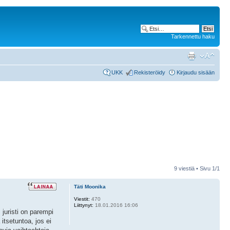
Tarkennettu haku
UKK
Rekisteröidy
Kirjaudu sisään
9 viestiä • Sivu
1
/
1
Täti Moonika
Viestit:
470
Liittynyt:
18.01.2016 16:06
juristi on parempi
tsetuntoa, jos ei