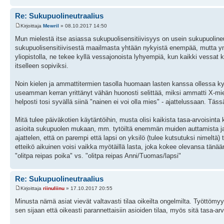
Re: Sukupuolineutraalius
Kirjoittaja
Mewril
» 08.10.2017 14:50
Mun mielestä itse asiassa sukupuolisensitiivisyys on usein sukupuoline
sukupuolisensitiivisestä maailmasta yhtään nykyistä enempää, mutta y
yliopistolla, ne tekee kyllä vessajonoista lyhyempiä, kun kaikki vessat k
itselleen sopiviksi.
Noin kielen ja ammattitermien tasolla huomaan lasten kanssa ollessa kyl
useamman kerran yrittänyt vähän huonosti selittää, miksi ammatti X-m
helposti tosi syvällä siinä "nainen ei voi olla mies" - ajattelussaan. T
Mitä tulee päiväkotien käytäntöihin, musta olisi kaikista tasa-arvoisinta
asioita sukupuolen mukaan, mm. tytöiltä enemmän muiden auttamista j
ajattelen, että on parempi että lapsi on yksilö (tulee kutsutuksi nimeltä) 
etteikö aikuinen voisi vaikka myötäillä lasta, joka kokee olevansa tänää
"olitpa reipas poika" vs. "olitpa reipas Anni/Tuomas/lapsi"
Re: Sukupuolineutraalius
Kirjoittaja
riinuliinu
» 17.10.2017 20:55
Minusta nämä asiat vievät valtavasti tilaa oikeilta ongelmilta. Työttöm
sen sijaan että oikeasti parannettaisiin asioiden tilaa, myös sitä tasa-ar