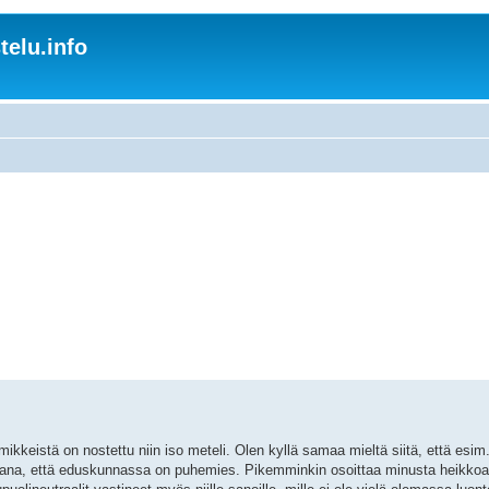
elu.info
keistä on nostettu niin iso meteli. Olen kyllä samaa mieltä siitä, että esim. 
vana, että eduskunnassa on puhemies. Pikemminkin osoittaa minusta heikkoa i