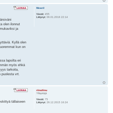
Mewril
Viestit:
455
Liittynyt:
06.01.2016 22:14
ärsiväni
 olen ilonnut
 mukaviksi ja
ttäviä. Kyllä olen
 nuoremmat kun on
sa lapsilta eri
nemmän myös ehkä
syys tarkoita,
 puolesta vrt.
riinuliinu
Ylläpitäjä
Viestit:
75
skittyä tällaiseen
Liittynyt:
26.12.2015 16:24