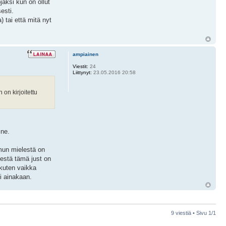
jaksi kun on ollut
esti.
) tai että mitä nyt
ampiainen
Viestit:
24
Liittynyt:
23.05.2016 20:58
 on kirjoitettu
jne.
i mun mielestä on
lestä tämä just on
(kuten vaikka
i ainakaan.
9 viestiä • Sivu
1
/
1