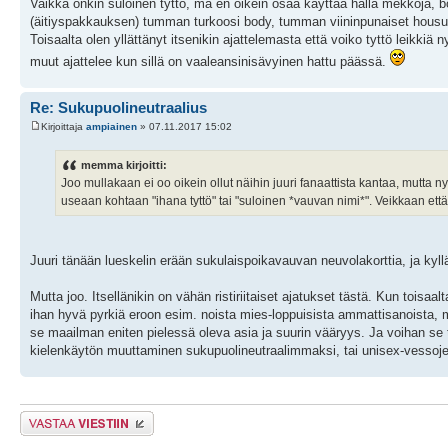
Vaikka onkin suloinen tyttö, mä en oikein osaa käyttää hällä mekkoja, b
(äitiyspakkauksen) tumman turkoosi body, tumman viininpunaiset housut ja 
Toisaalta olen yllättänyt itsenikin ajattelemasta että voiko tyttö leikkiä n
muut ajattelee kun sillä on vaaleansinisävyinen hattu päässä.
Re: Sukupuolineutraalius
Kirjoittaja
ampiainen
» 07.11.2017 15:02
memma kirjoitti:
Joo mullakaan ei oo oikein ollut näihin juuri fanaattista kantaa, mutta ny
useaan kohtaan "ihana tyttö" tai "suloinen *vauvan nimi*". Veikkaan että 
Juuri tänään lueskelin erään sukulaispoikavauvan neuvolakorttia, ja kyl
Mutta joo. Itsellänikin on vähän ristiriitaiset ajatukset tästä. Kun toisaalt
ihan hyvä pyrkiä eroon esim. noista mies-loppuisista ammattisanoista, 
se maailman eniten pielessä oleva asia ja suurin vääryys. Ja voihan se ti
kielenkäytön muuttaminen sukupuolineutraalimmaksi, tai unisex-vessoje
Lähetä vastaus