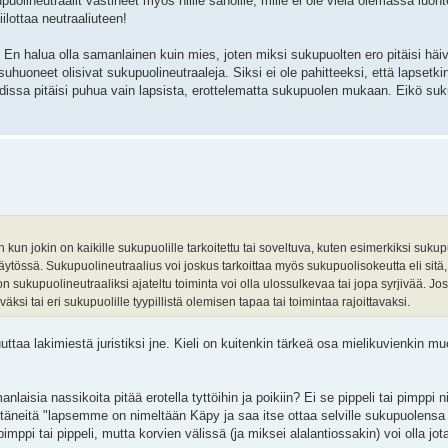
puolineutraalit vastineet myös niille sanoille, mille ei ole vielä olemassa luont
iilottaa neutraaliuteen!
. En halua olla samanlainen kuin mies, joten miksi sukupuolten ero pitäisi häi
huoneet olisivat sukupuolineutraaleja. Siksi ei ole pahitteeksi, että lapsetki
kodissa pitäisi puhua vain lapsista, erottelematta sukupuolen mukaan. Eikö su
 kun jokin on kaikille sukupuolille tarkoitettu tai soveltuva, kuten esimerkiksi sukup
käytössä. Sukupuolineutraalius voi joskus tarkoittaa myös sukupuolisokeutta eli sitä,
lon sukupuolineutraaliksi ajateltu toiminta voi olla ulossulkevaa tai jopa syrjivää. Jos
i tai eri sukupuolille tyypillistä olemisen tapaa tai toimintaa rajoittavaksi.
uuttaa lakimiestä juristiksi jne. Kieli on kuitenkin tärkeä osa mielikuvienkin 
laisia nassikoita pitää erotella tyttöihin ja poikiin? Ei se pippeli tai pimppi n
i vetäneitä "lapsemme on nimeltään Käpy ja saa itse ottaa selville sukupuolen
ppi tai pippeli, mutta korvien välissä (ja miksei alalantiossakin) voi olla jot