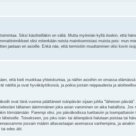
 toimintaa. Siksi käsitteilläkin on väliä. Mutta myönnän kyllä itsekin, että h
 ammattinimikkeet olisi mitenkään noista mainitsemistasi muista pois: mun mie
tten jaetaan eri asioille. Enkä näe, että termistön muuttaminen olisi kovin iso
äen, että kieli muokkaa yhteiskuntaa, ja näihin asioihin on omassa elämässä
ät nätiltä ja ovat hyväkäytöksisiä, ja poikia jostain reippaudesta ja aloitteell
äkodit ovat tänä vuonna päättäneet isänpäivän sijaan juhlia "läheisen päivää"
n. Mielestäni tällainen äärimmäinen joka asian varominen on aika haitallista. Jo
n törmäämään. Parempi olisi, jos päiväkodissa tuettaisiin ja tsempattaisiin tä
le läheiselle. Toisekseen, jos joku isän- tai äitienpäivä halutaan poistaa tai häi
teiskunnassamme jossain määrin altavastaajan asemassa vanhempina, ja ainaki
tai edes äiti.