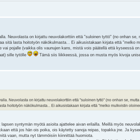
lla. Neuvolasta on kirjattu neuvolakorttiin että "suloinen tyttö" (no onhan se, 
a sitä lasta hoitotyön näkökulmasta... Ei aikusistakaan kirjata että "melko m
 vai pojalle (vaikka olis vaunujen kans, mistä vois päätellä että kyseessä on 
t) sille tytölle
Tämä siis liikkeessä, jossa on musta myös kivoja unis
lla. Neuvolasta on kirjattu neuvolakorttiin että "suloinen tyttö" (no onhan se, mutta
asta hoitotyön näkökulmasta... Ei aikusistakaan kirjata että "melko mulkvistin oloine
t lapsen syntymän myötä asioita ajattelee aivan erilailla. Meillä myös neuvolak
ikkaan että jos hän ois poika, ois käytetty sanoja reipas, topakka jne. Ja kys
itä vaan, mutta nyt tämmöisiin kiinnittää huomiota.