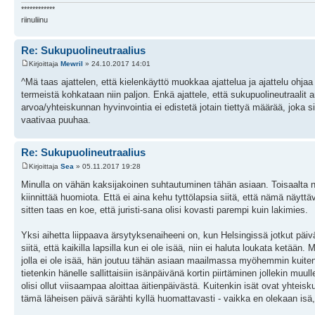
************
riinuliinu
Re: Sukupuolineutraalius
Kirjoittaja
Mewril
» 24.10.2017 14:01
^Mä taas ajattelen, että kielenkäyttö muokkaa ajattelua ja ajattelu ohjaa
termeistä kohkataan niin paljon. Enkä ajattele, että sukupuolineutraalit
arvoa/yhteiskunnan hyvinvointia ei edistetä jotain tiettyä määrää, joka si
vaativaa puuhaa.
Re: Sukupuolineutraalius
Kirjoittaja
Sea
» 05.11.2017 19:28
Minulla on vähän kaksijakoinen suhtautuminen tähän asiaan. Toisaalta n
kiinnittää huomiota. Että ei aina kehu tyttölapsia siitä, että nämä näyttäv
sitten taas en koe, että juristi-sana olisi kovasti parempi kuin lakimies.
Yksi aihetta liippaava ärsytyksenaiheeni on, kun Helsingissä jotkut päiv
siitä, että kaikilla lapsilla kun ei ole isää, niin ei haluta loukata ketää
jolla ei ole isää, hän joutuu tähän asiaan maailmassa myöhemmin kuitenki
tietenkin hänelle sallittaisiin isänpäivänä kortin piirtäminen jollekin muul
olisi ollut viisaampaa aloittaa äitienpäivästä. Kuitenkin isät ovat yh
tämä läheisen päivä särähti kyllä huomattavasti - vaikka en olekaan isä, 