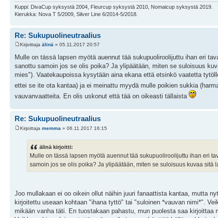
Kuppi: DivaCup syksystä 2004, Fleurcup syksystä 2010, Nomaicup syksystä 2019.
Kierukka: Nova T 5/2009, Silver Line 6/2014-5/2018.
Re: Sukupuolineutraalius
Kirjoittaja
älinä
» 05.11.2017 20:57
Mulle on tässä lapsen myötä auennut tää sukupuoliroolijuttu ihan eri tava
sanottu samoin jos se olis poika? Ja ylipäätään, miten se suloisuus kuva
mies"). Vaatekaupoissa kysytään aina ekana että etsinkö vaatetta tytölle
ettei se ite ota kantaa) ja ei meinattu myydä mulle poikien sukkia (harmaa
vauvanvaatteita. En olis uskonut että tää on oikeasti tällaista
Re: Sukupuolineutraalius
Kirjoittaja
memma
» 06.11.2017 16:15
älinä kirjoitti:
Mulle on tässä lapsen myötä auennut tää sukupuoliroolijuttu ihan eri tava
samoin jos se olis poika? Ja ylipäätään, miten se suloisuus kuvaa sitä l
Joo mullakaan ei oo oikein ollut näihin juuri fanaattista kantaa, mutta ny
kirjoitettu useaan kohtaan "ihana tyttö" tai "suloinen *vauvan nimi*". Ve
mikään vanha täti. En tuostakaan pahastu, mun puolesta saa kirjoittaa m