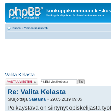
kuukuppikommuuni.keskust
Kuukuppia käyttävien ihmisten keskustelupalsta.
Etusivu
‹
Yleinen keskustelu
Valita Kelasta
Lähetä vastaus
Re: Valita Kelasta
Kirjoittaja
Säätämä
» 29.05.2019 09:05
Poikaystävä on siirtynyt opiskelijasta työt