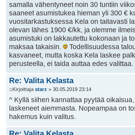
samalla vähentyneet noin 30 tuntiin vii
saaneet asumistukea hieman yli 300 € k
vuositarkastuksessa Kela on taitavasti la
olevan lähes 1900 €/kk, ja olemme ilmeise
asumistuki on lakkautettu kokonaan ja to
maksaa takaisin.
Todellisuudessa talou
kasvaneet, mutta koska Kela laskee pal
perusteella, ei taida auttaa edes valittaa.
Re: Valita Kelasta
Kirjoittaja
starz
» 30.05.2019 23:14
^ Kyllä siihen kannattaa pyytää oikaisua, 
laskeneet aiemmasta. Nopeampaa on tos
hakemus kuin valitus.
Re: Valita Kelasta