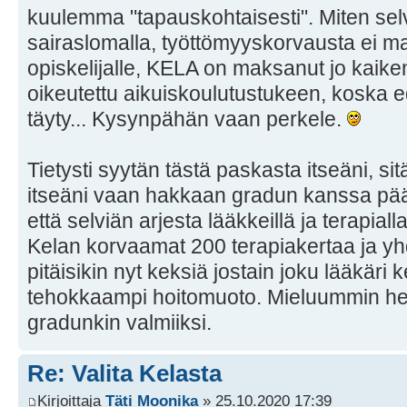
kuulemma "tapauskohtaisesti". Miten selvi
sairaslomalla, työttömyyskorvausta ei m
opiskelijalle, KELA on maksanut jo kaiken
oikeutettu aikuiskoulutustukeen, koska 
täyty... Kysynpähän vaan perkele.
Tietysti syytän tästä paskasta itseäni, si
itseäni vaan hakkaan gradun kanssa pää
että selviän arjesta lääkkeillä ja terapial
Kelan korvaamat 200 terapiakertaa ja yh
pitäisikin nyt keksiä jostain joku lääkär
tehokkaampi hoitomuoto. Mieluummin heti
gradunkin valmiiksi.
Re: Valita Kelasta
Kirjoittaja
Täti Moonika
» 25.10.2020 17:39