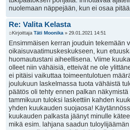
nuolemaan näppejään, kun ei osaa pitää
Re: Valita Kelasta
Kirjoittaja
Täti Moonika
» 29.01.2021 14:51
Ensimmäisen kerran jouduin tekemään v
oikaisuvaatimuskeskukseen, kun etuuskäsi
huomautustani aiheellisena. Viime kuuka
olleet niin vähäisiä, etteivät ne ole ylitt
ei pitäisi vaikuttaa toimeentulotuen mää
joulukuun laskelmassa tuota vähäistä tul
päätös oli tehty ennen palkan näkymistä t
tammikuun tuloksi laskettiin kahden kuu
yhden kuukauden suojaosa! Käytännössä 
kuukauden palkasta jäänyt minulle käte
mikä esim. lahjana saadun tuloylijäämän