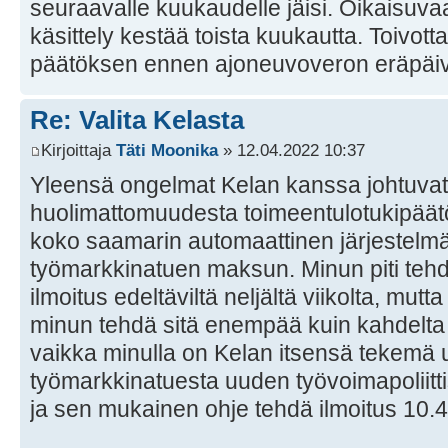
seuraavalle kuukaudelle jäisi. Oikaisu
käsittely kestää toista kuukautta. Toivot
päätöksen ennen ajoneuvoveron eräpäi
Re: Valita Kelasta
Kirjoittaja
Täti Moonika
» 12.04.2022 10:37
Yleensä ongelmat Kelan kanssa johtuvat 
huolimattomuudesta toimeentulotukipäät
koko saamarin automaattinen järjestel
työmarkkinatuen maksun. Minun piti tehd
ilmoitus edeltäviltä neljältä viikolta, mutta
minun tehdä sitä enempää kuin kahdelta 
vaikka minulla on Kelan itsensä tekemä 
työmarkkinatuesta uuden työvoimapoliitt
ja sen mukainen ohje tehdä ilmoitus 10.4.