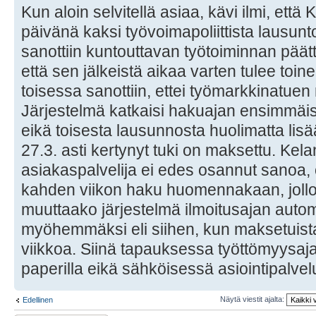
Kun aloin selvitellä asiaa, kävi ilmi, ett
päivänä kaksi työvoimapoliittista lausu
sanottiin kuntouttavan työtoiminnan päätty
että sen jälkeistä aikaa varten tulee toi
toisessa sanottiin, ettei työmarkkinatuen
Järjestelmä katkaisi hakuajan ensimmäi
eikä toisesta lausunnosta huolimatta lis
27.3. asti kertynyt tuki on maksettu. Kela
asiakaspalvelija ei edes osannut sanoa,
kahden viikon haku huomennakaan, jollo
muuttaako järjestelmä ilmoitusajan autom
myöhemmäksi eli siihen, kun maksetuista 
viikkoa. Siinä tapauksessa työttömyysaja
paperilla eikä sähköisessä asiointipalve
Näytä viestit ajalta:
Edellinen