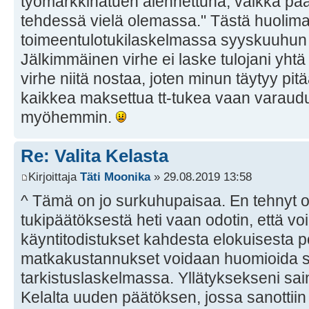
työmarkkinatuen alennettuna, vaikka pää
tehdessä vielä olemassa." Tästä huolimat
toimeentulotukilaskelmassa syyskuuhun 
Jälkimmäinen virhe ei laske tulojani yht
virhe niitä nostaa, joten minun täytyy pit
kaikkea maksettua tt-tukea vaan varau
myöhemmin.
Re: Valita Kelasta
Kirjoittaja
Täti Moonika
» 29.08.2019 13:58
^ Tämä on jo surkuhupaisaa. En tehnyt o
tukipäätöksestä heti vaan odotin, että voin 
käyntitodistukset kahdesta elokuisesta pol
matkakustannukset voidaan huomioida
tarkistuslaskelmassa. Yllätyksekseni sai
Kelalta uuden päätöksen, jossa sanotti