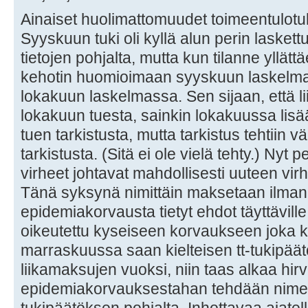
Ainaiset huolimattomuudet toimeentulotu
Syyskuun tuki oli kyllä alun perin lasket
tietojen pohjalta, mutta kun tilanne yllätt
kehotin huomioimaan syyskuun laskelm
lokakuun laskelmassa. Sen sijaan, että l
lokakuun tuesta, sainkin lokakuussa lisää
tuen tarkistusta, mutta tarkistus tehtiin v
tarkistusta. (Sitä ei ole vielä tehty.) Ny
virheet johtavat mahdollisesti uuteen v
Tänä syksynä nimittäin maksetaan ilman 
epidemiakorvausta tietyt ehdot täyttäville 
oikeutettu kyseiseen korvaukseen joka k
marraskuussa saan kielteisen tt-tukipä
liikamaksujen vuoksi, niin taas alkaa hirv
epidemiakorvauksestahan tehdään nime
tukipäätöksen pohjalta. Inhottavaa ajatel