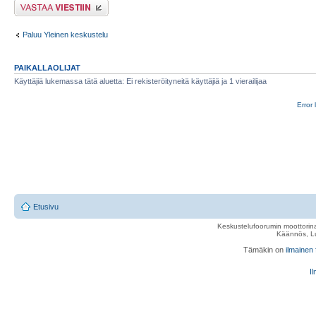
Lähetä vastaus
Paluu Yleinen keskustelu
PAIKALLAOLIJAT
Käyttäjiä lukemassa tätä aluetta: Ei rekisteröityneitä käyttäjiä ja 1 vierailijaa
Error 
Etusivu
Keskustelufoorumin moottorina
Käännös, Lu
Tämäkin on
ilmainen
Il