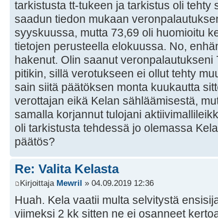
tarkistusta tt-tukeen ja tarkistus oli tehty
saadun tiedon mukaan veronpalautukse
syyskuussa, mutta 73,69 oli huomioitu 
tietojen perusteella elokuussa. No, enhän 
hakenut. Olin saanut veronpalautukseni 
pitikin, sillä verotukseen ei ollut tehty 
sain siitä päätöksen monta kuukautta sitt
verottajan eikä Kelan sähläämisestä, mu
samalla korjannut tulojani aktiivimallileik
oli tarkistusta tehdessä jo olemassa Kela
päätös?
Re: Valita Kelasta
Kirjoittaja
Mewril
» 04.09.2019 12:36
Huah. Kela vaatii multa selvitystä ensisij
viimeksi 2 kk sitten ne ei osanneet kerto