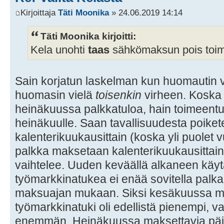
Kirjoittaja
Täti Moonika
» 24.06.2019 14:14
Täti Moonika kirjoitti:
Kela unohti
taas
sähkömaksun pois toim
Sain korjatun laskelman kun huomautin v
huomasin vielä
toisenkin
virheen. Koska 
heinäkuussa palkkatuloa, hain toimeentu
heinäkuulle. Saan tavallisuudesta poike
kalenterikuukausittain (koska yli puolet
palkka maksetaan kalenterikuukausittai
vaihtelee. Uuden keväällä alkaneen kä
työmarkkinatukea ei enää sovitella palk
maksuajan mukaan. Siksi kesäkuussa m
työmarkkinatuki oli edellistä pienempi, v
enemmän. Heinäkuussa maksettavia päiv