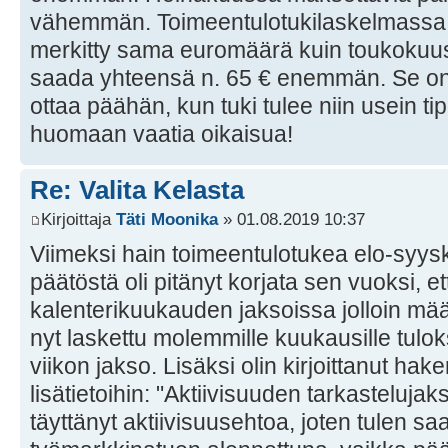
vähemmän. Toimeentulotukilaskelmassa 
merkitty sama euromäärä kuin toukokuu
saada yhteensä n. 65 € enemmän. Se on m
ottaa päähän, kun tuki tulee niin usein t
huomaan vaatia oikaisua!
Re: Valita Kelasta
Kirjoittaja
Täti Moonika
» 01.08.2019 10:37
Viimeksi hain toimeentulotukea elo-syysk
päätöstä oli pitänyt korjata sen vuoksi, 
kalenterikuukauden jaksoissa jolloin määr
nyt laskettu molemmille kuukausille tulo
viikon jakso. Lisäksi olin kirjoittanut ha
lisätietoihin: "Aktiivisuuden tarkasteluja
täyttänyt aktiivisuusehtoa, joten tulen sa