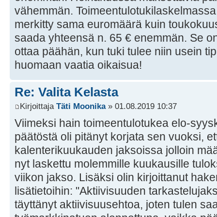
vähemmän. Toimeentulotukilaskelmassa 
merkitty sama euromäärä kuin toukokuu
saada yhteensä n. 65 € enemmän. Se on m
ottaa päähän, kun tuki tulee niin usein t
huomaan vaatia oikaisua!
Re: Valita Kelasta
Kirjoittaja
Täti Moonika
» 01.08.2019 10:37
Viimeksi hain toimeentulotukea elo-syysk
päätöstä oli pitänyt korjata sen vuoksi, 
kalenterikuukauden jaksoissa jolloin määr
nyt laskettu molemmille kuukausille tulo
viikon jakso. Lisäksi olin kirjoittanut ha
lisätietoihin: "Aktiivisuuden tarkasteluja
täyttänyt aktiivisuusehtoa, joten tulen sa