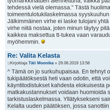
työmarkkinatuen alennettuna, vaikka pää
tehdessä vielä olemassa." Tästä huolimat
toimeentulotukilaskelmassa syyskuuhun 
Jälkimmäinen virhe ei laske tulojani yht
virhe niitä nostaa, joten minun täytyy pit
kaikkea maksettua tt-tukea vaan varau
myöhemmin.
Re: Valita Kelasta
Kirjoittaja
Täti Moonika
» 29.08.2019 13:58
^ Tämä on jo surkuhupaisaa. En tehnyt o
tukipäätöksestä heti vaan odotin, että voin 
käyntitodistukset kahdesta elokuisesta pol
matkakustannukset voidaan huomioida
tarkistuslaskelmassa. Yllätyksekseni sai
Kelalta uuden päätöksen, jossa sanotti