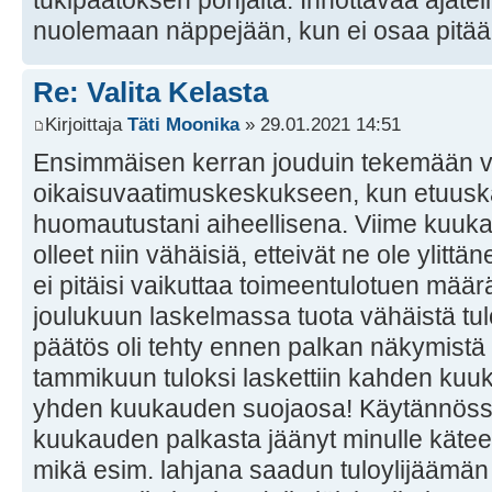
nuolemaan näppejään, kun ei osaa pitää
Re: Valita Kelasta
Kirjoittaja
Täti Moonika
» 29.01.2021 14:51
Ensimmäisen kerran jouduin tekemään v
oikaisuvaatimuskeskukseen, kun etuuskäsi
huomautustani aiheellisena. Viime kuuka
olleet niin vähäisiä, etteivät ne ole ylitt
ei pitäisi vaikuttaa toimeentulotuen mää
joulukuun laskelmassa tuota vähäistä tul
päätös oli tehty ennen palkan näkymistä t
tammikuun tuloksi laskettiin kahden kuu
yhden kuukauden suojaosa! Käytännössä 
kuukauden palkasta jäänyt minulle käte
mikä esim. lahjana saadun tuloylijäämän