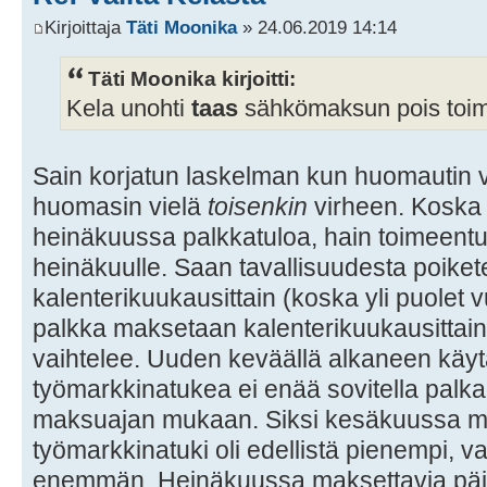
Kirjoittaja
Täti Moonika
» 24.06.2019 14:14
Täti Moonika kirjoitti:
Kela unohti
taas
sähkömaksun pois toim
Sain korjatun laskelman kun huomautin v
huomasin vielä
toisenkin
virheen. Koska 
heinäkuussa palkkatuloa, hain toimeentu
heinäkuulle. Saan tavallisuudesta poike
kalenterikuukausittain (koska yli puolet
palkka maksetaan kalenterikuukausittai
vaihtelee. Uuden keväällä alkaneen kä
työmarkkinatukea ei enää sovitella palk
maksuajan mukaan. Siksi kesäkuussa m
työmarkkinatuki oli edellistä pienempi, v
enemmän. Heinäkuussa maksettavia päiv