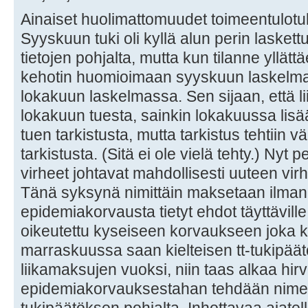
Ainaiset huolimattomuudet toimeentulotu
Syyskuun tuki oli kyllä alun perin lasket
tietojen pohjalta, mutta kun tilanne yllätt
kehotin huomioimaan syyskuun laskelm
lokakuun laskelmassa. Sen sijaan, että l
lokakuun tuesta, sainkin lokakuussa lisää
tuen tarkistusta, mutta tarkistus tehtiin v
tarkistusta. (Sitä ei ole vielä tehty.) Ny
virheet johtavat mahdollisesti uuteen v
Tänä syksynä nimittäin maksetaan ilman 
epidemiakorvausta tietyt ehdot täyttäville 
oikeutettu kyseiseen korvaukseen joka k
marraskuussa saan kielteisen tt-tukipä
liikamaksujen vuoksi, niin taas alkaa hirv
epidemiakorvauksestahan tehdään nime
tukipäätöksen pohjalta. Inhottavaa ajatel