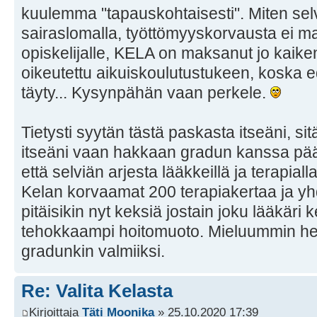
kuulemma "tapauskohtaisesti". Miten selvi
sairaslomalla, työttömyyskorvausta ei m
opiskelijalle, KELA on maksanut jo kaiken
oikeutettu aikuiskoulutustukeen, koska 
täyty... Kysynpähän vaan perkele.
Tietysti syytän tästä paskasta itseäni, si
itseäni vaan hakkaan gradun kanssa pää
että selviän arjesta lääkkeillä ja terapial
Kelan korvaamat 200 terapiakertaa ja yh
pitäisikin nyt keksiä jostain joku lääkär
tehokkaampi hoitomuoto. Mieluummin heti
gradunkin valmiiksi.
Re: Valita Kelasta
Kirjoittaja
Täti Moonika
» 25.10.2020 17:39