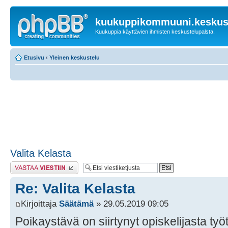
kuukuppikommuuni.keskust
Kuukuppia käyttävien ihmisten keskustelupalsta.
Etusivu
‹
Yleinen keskustelu
Valita Kelasta
Lähetä vastaus
Re: Valita Kelasta
Kirjoittaja
Säätämä
» 29.05.2019 09:05
Poikaystävä on siirtynyt opiskelijasta työt