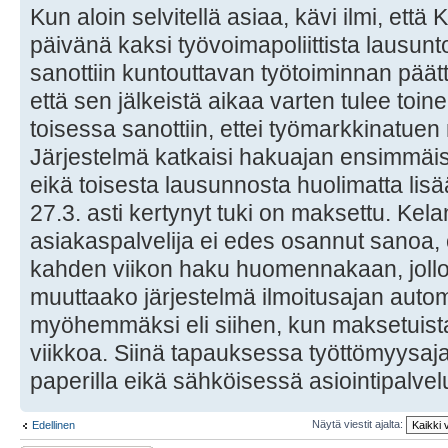
Kun aloin selvitellä asiaa, kävi ilmi, ett
päivänä kaksi työvoimapoliittista lausu
sanottiin kuntouttavan työtoiminnan päätty
että sen jälkeistä aikaa varten tulee toi
toisessa sanottiin, ettei työmarkkinatuen
Järjestelmä katkaisi hakuajan ensimmäi
eikä toisesta lausunnosta huolimatta lis
27.3. asti kertynyt tuki on maksettu. Kela
asiakaspalvelija ei edes osannut sanoa,
kahden viikon haku huomennakaan, jollo
muuttaako järjestelmä ilmoitusajan autom
myöhemmäksi eli siihen, kun maksetuista 
viikkoa. Siinä tapauksessa työttömyysaja
paperilla eikä sähköisessä asiointipalve
Näytä viestit ajalta:
Edellinen