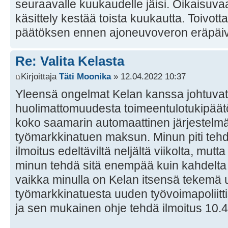
seuraavalle kuukaudelle jäisi. Oikaisu
käsittely kestää toista kuukautta. Toivot
päätöksen ennen ajoneuvoveron eräpäi
Re: Valita Kelasta
Kirjoittaja
Täti Moonika
» 12.04.2022 10:37
Yleensä ongelmat Kelan kanssa johtuvat 
huolimattomuudesta toimeentulotukipäät
koko saamarin automaattinen järjestel
työmarkkinatuen maksun. Minun piti tehd
ilmoitus edeltäviltä neljältä viikolta, mutta
minun tehdä sitä enempää kuin kahdelta 
vaikka minulla on Kelan itsensä tekemä 
työmarkkinatuesta uuden työvoimapoliitt
ja sen mukainen ohje tehdä ilmoitus 10.4.