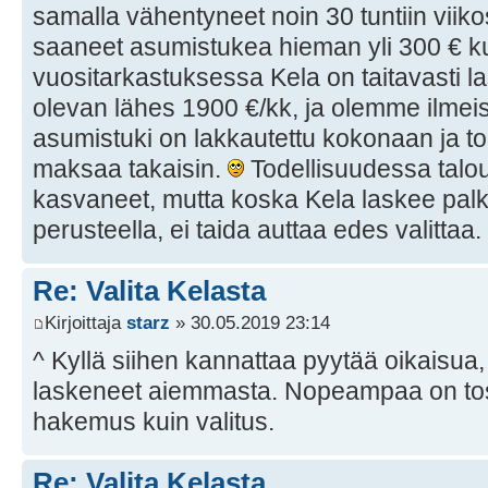
samalla vähentyneet noin 30 tuntiin vii
saaneet asumistukea hieman yli 300 € k
vuositarkastuksessa Kela on taitavasti la
olevan lähes 1900 €/kk, ja olemme ilmeise
asumistuki on lakkautettu kokonaan ja to
maksaa takaisin.
Todellisuudessa talou
kasvaneet, mutta koska Kela laskee pal
perusteella, ei taida auttaa edes valittaa.
Re: Valita Kelasta
Kirjoittaja
starz
» 30.05.2019 23:14
^ Kyllä siihen kannattaa pyytää oikaisua, 
laskeneet aiemmasta. Nopeampaa on tos
hakemus kuin valitus.
Re: Valita Kelasta