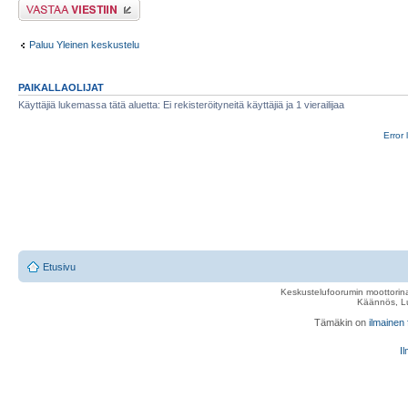
Lähetä vastaus
Paluu Yleinen keskustelu
PAIKALLAOLIJAT
Käyttäjiä lukemassa tätä aluetta: Ei rekisteröityneitä käyttäjiä ja 1 vierailijaa
Error 
Etusivu
Keskustelufoorumin moottorina
Käännös, Lu
Tämäkin on
ilmainen
Il