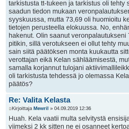
tarkistusta tt-tukeen ja tarkistus oli tehty
saadun tiedon mukaan veronpalautukse
syyskuussa, mutta 73,69 oli huomioitu 
tietojen perusteella elokuussa. No, enhän 
hakenut. Olin saanut veronpalautukseni 
pitikin, sillä verotukseen ei ollut tehty 
sain siitä päätöksen monta kuukautta sitt
verottajan eikä Kelan sähläämisestä, mu
samalla korjannut tulojani aktiivimallileik
oli tarkistusta tehdessä jo olemassa Kela
päätös?
Re: Valita Kelasta
Kirjoittaja
Mewril
» 04.09.2019 12:36
Huah. Kela vaatii multa selvitystä ensisij
viimeksi 2 kk sitten ne ei osanneet kerto