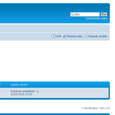
Tarkennettu haku
UKK
Rekisteröidy
Kirjaudu sisään
T
UUSIN VIESTI
Kirjoittaja
ampiainen
23.05.2016 21:03
7 viestiketjua • Sivu
1
/
1