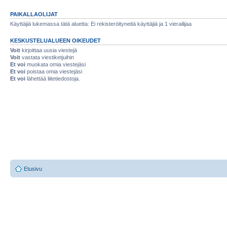
PAIKALLAOLIJAT
Käyttäjiä lukemassa tätä aluetta: Ei rekisteröityneitä käyttäjiä ja 1 vierailijaa
KESKUSTELUALUEEN OIKEUDET
Voit
kirjoittaa uusia viestejä
Voit
vastata viestiketjuihin
Et voi
muokata omia viestejäsi
Et voi
poistaa omia viestejäsi
Et voi
lähettää liitetiedostoja.
Etusivu