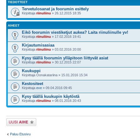
TIEDOTTEET
Tervetulosanat ja foorumin esittely
Kirjoittaja
riinuliinu
» 26.12.2015 18:35
AIHEET
Eikö foorumin viestiketjut aukea? Laita riinuliinulle yv!
Kirjoittaja
riinuliinu
» 17.02.2016 19:41
Kirjautumisasiaa
Kirjoittaja
riinuliinu
» 03.02.2016 20:00
Kysy täällä foorumin ylläpitoon liittyvät asiat
Kirjoittaja
riinuliinu
» 30.12.2015 22:07
Kuukuppi
Kirjoittaja Oonakatariina » 15.01.2016 15:34
Kestositeet
Kirjoittaja
eve
» 09.04.2016 09:45
Kysy täällä kuukupin käytöstä
Kirjoittaja
riinuliinu
» 08.01.2016 20:43
Lähetä uusi viesti
Paluu Etusivu