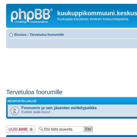
kuukuppikommuuni.keskust
Kuukuppia käyttävien ihmisten keskustelupalsta.
Etusivu
‹
Tervetuloa foorumille
Tervetuloa foorumille
KESKUSTELUALUE
Foorumin ja sen jäsenten esittelypaikka
Esittele täällä itsesi!
Lähetä uusi viesti