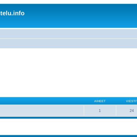
elu.info
AIHEET
VIESTI
1
24