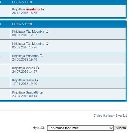
U
UUSIN VIESTI
Kirjoittaja
riinuliinu
0
26.12.2015 18:35
U
UUSIN VIESTI
Kirjoittaja
Täti Moonika
0
08.07.2016 12:57
Kirjoittaja
Täti Moonika
3
05.02.2016 15:26
Kirjoittaja
Erihanna
1
24.08.2019 19:48
Kirjoittaja Vieras
6
24.07.2019 14:27
Kirjoittaja Sisko
5
17.01.2018 19:40
Kirjoittaja
Saaga87
4
23.04.2016 00:14
7 viestiketjua • Sivu
1
/
1
Hyppää: