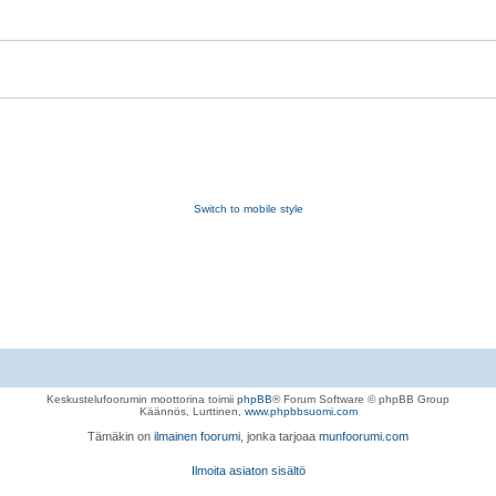
Switch to mobile style
Keskustelufoorumin moottorina toimii
phpBB
® Forum Software © phpBB Group
Käännös, Lurttinen,
www.phpbbsuomi.com
Tämäkin on
ilmainen foorumi
, jonka tarjoaa
munfoorumi.com
Ilmoita asiaton sisältö