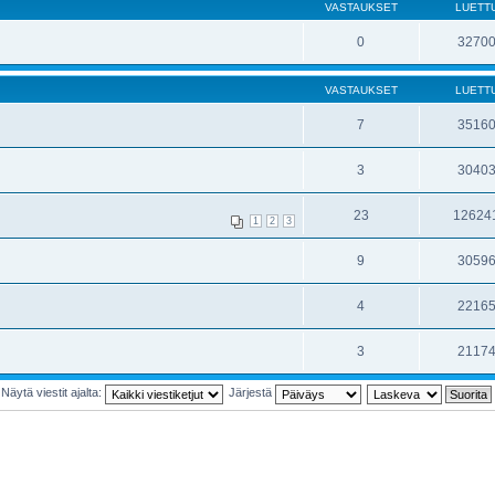
VASTAUKSET
LUETT
0
3270
VASTAUKSET
LUETT
7
3516
3
3040
23
12624
1
2
3
9
3059
4
2216
3
2117
Näytä viestit ajalta:
Järjestä