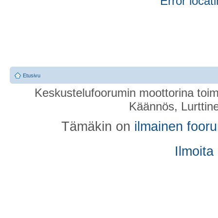
Error locati
Etusivu
Keskustelufoorumin moottorina toim
Käännös, Lurttin
Tämäkin on
ilmainen foor
Ilmoita