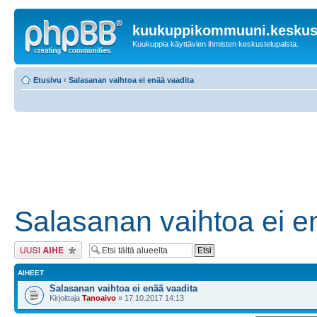
kuukuppikommuuni.keskust
Kuukuppia käyttävien ihmisten keskustelupalsta.
Etusivu
‹
Salasanan vaihtoa ei enää vaadita
Salasanan vaihtoa ei e
Lähetä uusi viesti
AIHEET
Salasanan vaihtoa ei enää vaadita
Kirjoittaja
Tanoaivo
» 17.10.2017 14:13