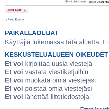
Näytä viestit ajalta:
Lähetä uusi viesti
Paluu Etusivu
PAIKALLAOLIJAT
Käyttäjiä lukemassa tätä aluetta: Ei r
KESKUSTELUALUEEN OIKEUDET
Et voi
kirjoittaa uusia viestejä
Et voi
vastata viestiketjuihin
Et voi
muokata omia viestejäsi
Et voi
poistaa omia viestejäsi
Et voi
lähettää liitetiedostoja.