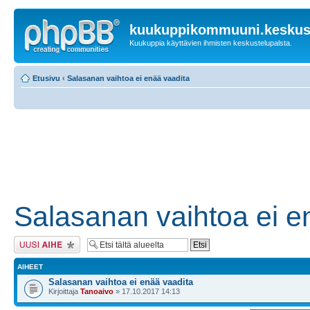
kuukuppikommuuni.keskust
Kuukuppia käyttävien ihmisten keskustelupalsta.
Etusivu
‹
Salasanan vaihtoa ei enää vaadita
Salasanan vaihtoa ei e
Lähetä uusi viesti
AIHEET
Salasanan vaihtoa ei enää vaadita
Kirjoittaja
Tanoaivo
» 17.10.2017 14:13