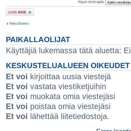
Näytä viestit ajalta:
Lähetä uusi viesti
Paluu Etusivu
PAIKALLAOLIJAT
Käyttäjiä lukemassa tätä aluetta: Ei r
KESKUSTELUALUEEN OIKEUDET
Et voi
kirjoittaa uusia viestejä
Et voi
vastata viestiketjuihin
Et voi
muokata omia viestejäsi
Et voi
poistaa omia viestejäsi
Et voi
lähettää liitetiedostoja.