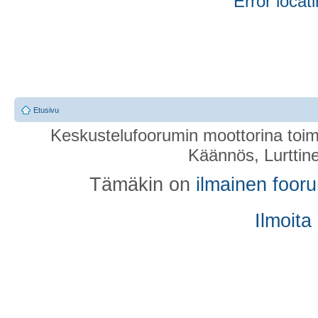
Error locati
Etusivu
Keskustelufoorumin moottorina toim
Käännös, Lurttin
Tämäkin on
ilmainen foor
Ilmoita