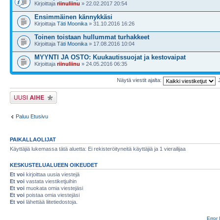
Kirjoittaja
riinuliinu
» 22.02.2017 20:54
Ensimmäinen kännykkäsi
Kirjoittaja
Täti Moonika
» 31.10.2016 16:26
Toinen toistaan hullummat turhakkeet
Kirjoittaja
Täti Moonika
» 17.08.2016 10:04
MYYNTI JA OSTO: Kuukautissuojat ja kestovaipat
Kirjoittaja
riinuliinu
» 24.05.2016 06:35
Näytä viestit ajalta:
Lähetä uusi viesti
Paluu Etusivu
PAIKALLAOLIJAT
Käyttäjiä lukemassa tätä aluetta: Ei rekisteröityneitä käyttäjiä ja 1 vierailijaa
KESKUSTELUALUEEN OIKEUDET
Et voi
kirjoittaa uusia viestejä
Et voi
vastata viestiketjuihin
Et voi
muokata omia viestejäsi
Et voi
poistaa omia viestejäsi
Et voi
lähettää liitetiedostoja.
Error 