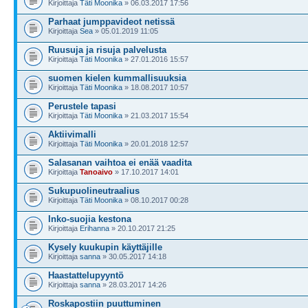
Kirjoittaja
Täti Moonika
» 06.03.2017 17:56
Parhaat jumppavideot netissä
Kirjoittaja
Sea
» 05.01.2019 11:05
Ruusuja ja risuja palvelusta
Kirjoittaja
Täti Moonika
» 27.01.2016 15:57
suomen kielen kummallisuuksia
Kirjoittaja
Täti Moonika
» 18.08.2017 10:57
Perustele tapasi
Kirjoittaja
Täti Moonika
» 21.03.2017 15:54
Aktiivimalli
Kirjoittaja
Täti Moonika
» 20.01.2018 12:57
Salasanan vaihtoa ei enää vaadita
Kirjoittaja
Tanoaivo
» 17.10.2017 14:01
Sukupuolineutraalius
Kirjoittaja
Täti Moonika
» 08.10.2017 00:28
Inko-suojia kestona
Kirjoittaja
Erihanna
» 20.10.2017 21:25
Kysely kuukupin käyttäjille
Kirjoittaja
sanna
» 30.05.2017 14:18
Haastattelupyyntö
Kirjoittaja
sanna
» 28.03.2017 14:26
Roskapostiin puuttuminen