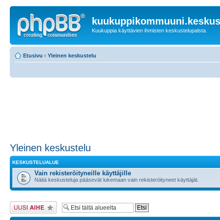
kuukuppikommuuni.keskust
Kuukuppia käyttävien ihmisten keskustelupalsta.
Etusivu
‹
Yleinen keskustelu
Yleinen keskustelu
KESKUSTELUALUE
Vain rekisteröityneille käyttäjille
Näitä keskusteluja pääsevät lukemaan vain rekisteröityneet käyttäjät.
Lähetä uusi viesti