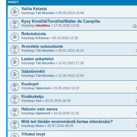
AIHEET
Valita Kelasta
Kirjoittaja
Täti Moonika
» 05.03.2019 14:46
Kysy Kirstiltä/Torstilta/Walter de Campilta
Kirjoittaja
riinuliinu
» 17.01.2016 12:52
Rokotuksista
Kirjoittaja
Erihanna
» 20.10.2018 12:35
Arvostele uutuustuote
Kirjoittaja
Täti Moonika
» 05.02.2016 15:22
Lasten askartelut
Kirjoittaja
Täti Moonika
» 12.01.2022 17:35
Säästövinkit
Kirjoittaja
Täti Moonika
» 21.09.2016 12:54
Kuukupit
Kirjoittaja
Siipienkeli
» 23.05.2016 19:22
Kiukkuketju
Kirjoittaja
Sea
» 20.02.2016 18:30
Halusin vain sanoa
Kirjoittaja
Siipienkeli
» 10.02.2016 11:16
Mitä teit tänään ensimmäistä kertaa elämässäsi?
Kirjoittaja
Moira
» 20.07.2016 08:59
Vihatut levyt