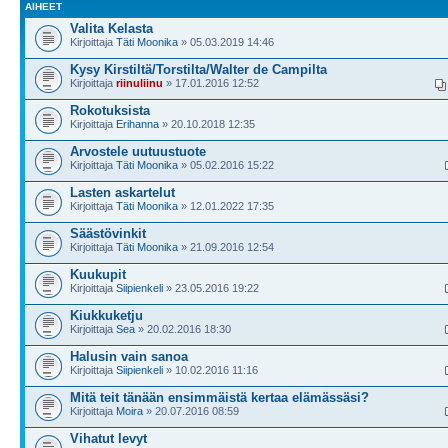
AIHEET
Valita Kelasta
Kirjoittaja
Täti Moonika
» 05.03.2019 14:46
Kysy Kirstiltä/Torstilta/Walter de Campilta
Kirjoittaja
riinuliinu
» 17.01.2016 12:52
Rokotuksista
Kirjoittaja
Erihanna
» 20.10.2018 12:35
Arvostele uutuustuote
Kirjoittaja
Täti Moonika
» 05.02.2016 15:22
Lasten askartelut
Kirjoittaja
Täti Moonika
» 12.01.2022 17:35
Säästövinkit
Kirjoittaja
Täti Moonika
» 21.09.2016 12:54
Kuukupit
Kirjoittaja
Siipienkeli
» 23.05.2016 19:22
Kiukkuketju
Kirjoittaja
Sea
» 20.02.2016 18:30
Halusin vain sanoa
Kirjoittaja
Siipienkeli
» 10.02.2016 11:16
Mitä teit tänään ensimmäistä kertaa elämässäsi?
Kirjoittaja
Moira
» 20.07.2016 08:59
Vihatut levyt