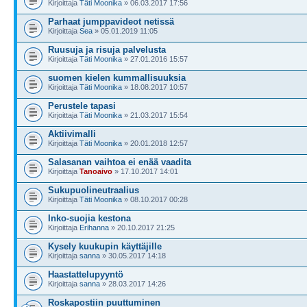
Kirjoittaja
Täti Moonika
» 06.03.2017 17:56
Parhaat jumppavideot netissä
Kirjoittaja
Sea
» 05.01.2019 11:05
Ruusuja ja risuja palvelusta
Kirjoittaja
Täti Moonika
» 27.01.2016 15:57
suomen kielen kummallisuuksia
Kirjoittaja
Täti Moonika
» 18.08.2017 10:57
Perustele tapasi
Kirjoittaja
Täti Moonika
» 21.03.2017 15:54
Aktiivimalli
Kirjoittaja
Täti Moonika
» 20.01.2018 12:57
Salasanan vaihtoa ei enää vaadita
Kirjoittaja
Tanoaivo
» 17.10.2017 14:01
Sukupuolineutraalius
Kirjoittaja
Täti Moonika
» 08.10.2017 00:28
Inko-suojia kestona
Kirjoittaja
Erihanna
» 20.10.2017 21:25
Kysely kuukupin käyttäjille
Kirjoittaja
sanna
» 30.05.2017 14:18
Haastattelupyyntö
Kirjoittaja
sanna
» 28.03.2017 14:26
Roskapostiin puuttuminen