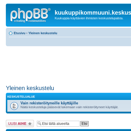
kuukuppikommuuni.keskust
Kuukuppia käyttävien ihmisten keskustelupalsta.
Etusivu
‹
Yleinen keskustelu
Yleinen keskustelu
KESKUSTELUALUE
Vain rekisteröityneille käyttäjille
Näitä keskusteluja pääsevät lukemaan vain rekisteröityneet käyttäjät.
Lähetä uusi viesti