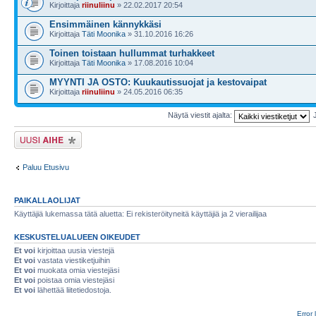
Kirjoittaja
riinuliinu
» 22.02.2017 20:54
Ensimmäinen kännykkäsi
Kirjoittaja
Täti Moonika
» 31.10.2016 16:26
Toinen toistaan hullummat turhakkeet
Kirjoittaja
Täti Moonika
» 17.08.2016 10:04
MYYNTI JA OSTO: Kuukautissuojat ja kestovaipat
Kirjoittaja
riinuliinu
» 24.05.2016 06:35
Näytä viestit ajalta:
Lähetä uusi viesti
Paluu Etusivu
PAIKALLAOLIJAT
Käyttäjiä lukemassa tätä aluetta: Ei rekisteröityneitä käyttäjiä ja 2 vierailijaa
KESKUSTELUALUEEN OIKEUDET
Et voi
kirjoittaa uusia viestejä
Et voi
vastata viestiketjuihin
Et voi
muokata omia viestejäsi
Et voi
poistaa omia viestejäsi
Et voi
lähettää liitetiedostoja.
Error 