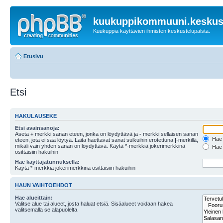
kuukuppikommuuni.keskust
Kuukuppia käyttävien ihmisten keskustelupalsta.
Etusivu
Etsi
HAKULAUSEKE
Etsi avainsanoja:
Aseta
+
merkki sanan eteen, jonka on löydyttävä ja
-
merkki sellaisen sanan
Hae k
eteen, jota ei saa löytyä. Laita haettavat sanat sulkuihin erotettuna
|
-merkillä,
mikäli vain yhden sanan on löydyttävä. Käytä *-merkkiä jokerimerkkinä
Hae k
osittaisiin hakuihin
Hae käyttäjätunnuksella:
Käytä *-merkkiä jokerimerkkinä osittaisiin hakuihin
HAUN VAIHTOEHDOT
Hae alueittain:
Valitse alue tai alueet, josta haluat etsiä. Sisäalueet voidaan hakea
valitsemalla se alapuolelta.