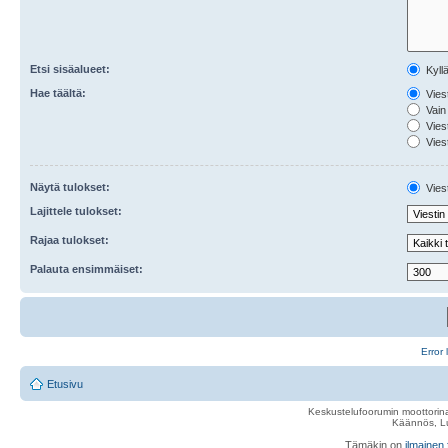
Etsi sisäalueet:
Kyll
Hae täältä:
Viest
Vain 
Viest
Viest
Näytä tulokset:
Viest
Lajittele tulokset:
Rajaa tulokset:
Palauta ensimmäiset:
Error 
Etusivu
Keskustelufoorumin moottorina
Käännös, Lu
Tämäkin on
ilmainen