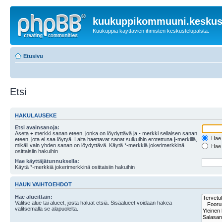
kuukuppikommuuni.keskust
Kuukuppia käyttävien ihmisten keskustelupalsta.
Etusivu
Etsi
HAKULAUSEKE
Etsi avainsanoja:
Aseta
+
merkki sanan eteen, jonka on löydyttävä ja
-
merkki sellaisen sanan
Hae k
eteen, jota ei saa löytyä. Laita haettavat sanat sulkuihin erotettuna
|
-merkillä,
mikäli vain yhden sanan on löydyttävä. Käytä *-merkkiä jokerimerkkinä
Hae k
osittaisiin hakuihin
Hae käyttäjätunnuksella:
Käytä *-merkkiä jokerimerkkinä osittaisiin hakuihin
HAUN VAIHTOEHDOT
Hae alueittain:
Valitse alue tai alueet, josta haluat etsiä. Sisäalueet voidaan hakea
valitsemalla se alapuolelta.