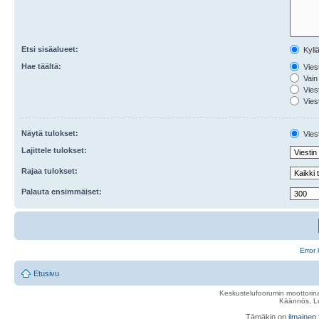
Etsi sisäalueet:
Kyll
Hae täältä:
Viest
Vain 
Viest
Viest
Näytä tulokset:
Viest
Lajittele tulokset:
Rajaa tulokset:
Palauta ensimmäiset:
Error 
Etusivu
Keskustelufoorumin moottorina
Käännös, Lu
Tämäkin on
ilmainen