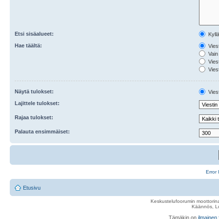
Etsi sisäalueet:
Kyll
Hae täältä:
Viest
Vain 
Viest
Viest
Näytä tulokset:
Viest
Lajittele tulokset:
Rajaa tulokset:
Palauta ensimmäiset:
Error 
Etusivu
Keskustelufoorumin moottorina
Käännös, Lu
Tämäkin on
ilmainen