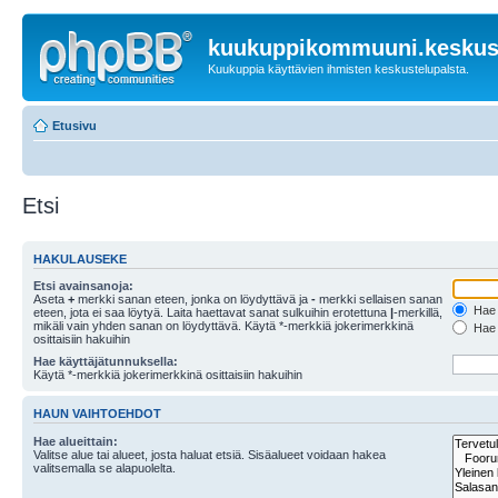
kuukuppikommuuni.keskust
Kuukuppia käyttävien ihmisten keskustelupalsta.
Etusivu
Etsi
HAKULAUSEKE
Etsi avainsanoja:
Aseta
+
merkki sanan eteen, jonka on löydyttävä ja
-
merkki sellaisen sanan
Hae k
eteen, jota ei saa löytyä. Laita haettavat sanat sulkuihin erotettuna
|
-merkillä,
mikäli vain yhden sanan on löydyttävä. Käytä *-merkkiä jokerimerkkinä
Hae k
osittaisiin hakuihin
Hae käyttäjätunnuksella:
Käytä *-merkkiä jokerimerkkinä osittaisiin hakuihin
HAUN VAIHTOEHDOT
Hae alueittain:
Valitse alue tai alueet, josta haluat etsiä. Sisäalueet voidaan hakea
valitsemalla se alapuolelta.