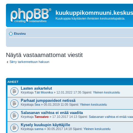
kuukuppikommuuni.keskust
Kuukuppia käyttävien ihmisten keskustelupalsta.
Etusivu
Näytä vastaamattomat viestit
Siirry tarkennettuun hakuun
AIHEET
Lasten askartelut
Kirjoittaja
Täti Moonika
» 12.01.2022 17:35 Sijainti:
Yleinen keskustelu
Parhaat jumppavideot netissä
Kirjoittaja
Sea
» 05.01.2019 11:05 Sijainti:
Yleinen keskustelu
Salasanan vaihtoa ei enää vaadita
Kirjoittaja
Tanoaivo
» 17.10.2017 14:13 Sijainti:
Salasanan vaihtoa ei enää vaa
Kysely kuukupin käyttäjille
Kirjoittaja
sanna
» 30.05.2017 14:18 Sijainti:
Yleinen keskustelu