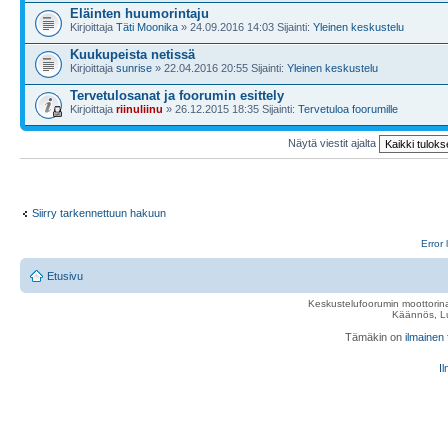
Eläinten huumorintaju
Kirjoittaja
Täti Moonika
» 24.09.2016 14:03 Sijainti:
Yleinen keskustelu
Kuukupeista netissä
Kirjoittaja
sunrise
» 22.04.2016 20:55 Sijainti:
Yleinen keskustelu
Tervetulosanat ja foorumin esittely
Kirjoittaja
riinuliinu
» 26.12.2015 18:35 Sijainti:
Tervetuloa foorumille
Näytä viestit ajalta
Siirry tarkennettuun hakuun
Error 
Etusivu
Keskustelufoorumin moottorina
Käännös, Lu
Tämäkin on
ilmainen
Il