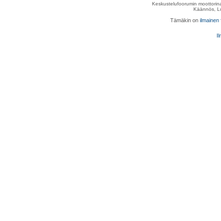
Keskustelufoorumin moottorina
Käännös, Lu
Tämäkin on
ilmainen
Il