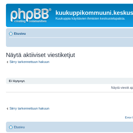
kuukuppikommuuni.keskust
Kuukuppia käyttävien ihmisten keskustelupalsta.
Etusivu
Näytä aktiiviset viestiketjut
Siirry tarkennettuun hakuun
Ei löytynyt.
Näytä viestit aj
Siirry tarkennettuun hakuun
Error 
Etusivu