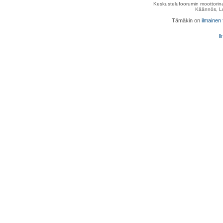
Keskustelufoorumin moottorina
Käännös, Lu
Tämäkin on
ilmainen
Il