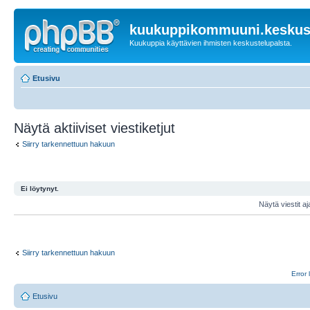
kuukuppikommuuni.keskust
Kuukuppia käyttävien ihmisten keskustelupalsta.
Etusivu
Näytä aktiiviset viestiketjut
Siirry tarkennettuun hakuun
Ei löytynyt.
Näytä viestit aj
Siirry tarkennettuun hakuun
Error 
Etusivu