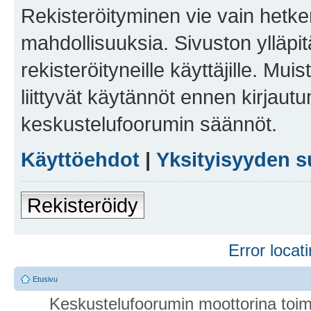
Rekisteröityminen vie vain hetken
mahdollisuuksia. Sivuston ylläpit
rekisteröityneille käyttäjille. Mu
liittyvät käytännöt ennen kirjau
keskustelufoorumin säännöt.
Käyttöehdot
|
Yksityisyyden s
Rekisteröidy
Error locati
Etusivu
Keskustelufoorumin moottorina toim