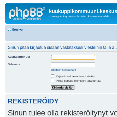
kuukuppikommuuni.keskust
Kuukuppia käyttävien ihmisten keskustelupalsta.
Etusivu
Sinun pitää kirjautua sisään vastataksesi viesteihin tällä al
Käyttäjätunnus:
Salasana:
Unohdin salasanani
Kirjaudu automaattisesti sisään.
Piilota paikalla olemiseni tällä kertaa
REKISTERÖIDY
Sinun tulee olla rekisteröitynyt v