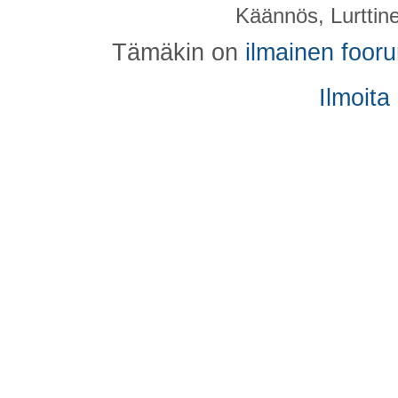
Käännös, Lurttin
Tämäkin on
ilmainen foor
Ilmoita