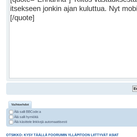
Vaihtoehdot
Älä salli BBCode:a
Älä salli hymiöitä
Älä käsittele linkkejä automaattisesti
OTSIKKO: KYSY TÄÄLLÄ FOORUMIN YLLÄPITOON LIITTYVÄT ASIAT