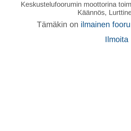
puhelimellakin aina foorumin
Keskustelufoorumin moottorina toim
Käännös, Lurttin
mielestäni helpompi lukea ja 
Tämäkin on
ilmainen foor
Re: Kysy täällä foorumin
Ilmoita
asiat
Kirjoittaja
Erihanna
» 21.05.2019 17:
Saakohan foorumia enää mobii
muotoon?
Re: Kysy täällä foorumin
asiat
Kirjoittaja
L. vierailijana
» 18.02.2017