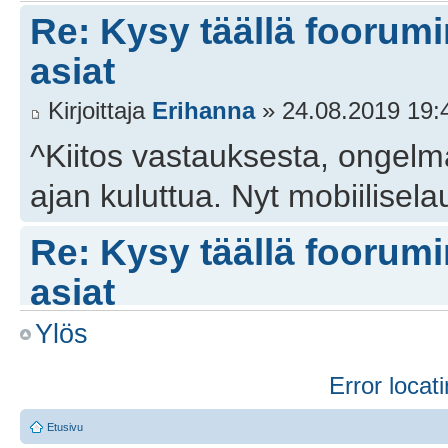
Re: Kysy täällä foorumin
asiat
Kirjoittaja
Erihanna
» 24.08.2019 19:
^Kiitos vastauksesta, ongelma
ajan kuluttua. Nyt mobiilisela
Re: Kysy täällä foorumin
asiat
Ylös
Kirjoittaja
Tanoaivo
» 24.08.2019 15:
^Vastaus tulee hiukan myöhäs
Error locati
valitettavasti taida pahemmin
Etusivu