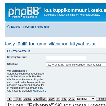
kuukuppikommuuni.keskust
Kuukuppia käyttävien ihmisten keskustelupalsta.
Etusivu
‹
Tervetuloa foorumille
Kysy täällä foorumin ylläpitoon liittyvät asiat
LÄHETÄ VASTAUS
Käyttäjätunnus:
Otsikko:
Vahvistuskoodi:
Automatisoidun roskapostituksen
estämiseksi joudut lisäämään
allaolevassa kuvassa näkyvän
vahvistuskoodin. Mikäli sinulla on
ongelmia näkemisen kanssa, tai
et muuten pysty lukemaan sitä.
Ota yhteyttä sivuston
Ylläpitäjään
.