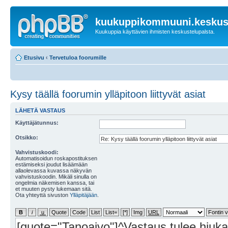
kuukuppikommuuni.keskust
Kuukuppia käyttävien ihmisten keskustelupalsta.
Etusivu
‹
Tervetuloa foorumille
Kysy täällä foorumin ylläpitoon liittyvät asiat
LÄHETÄ VASTAUS
Käyttäjätunnus:
Otsikko:
Vahvistuskoodi:
Automatisoidun roskapostituksen
estämiseksi joudut lisäämään
allaolevassa kuvassa näkyvän
vahvistuskoodin. Mikäli sinulla on
ongelmia näkemisen kanssa, tai
et muuten pysty lukemaan sitä.
Ota yhteyttä sivuston
Ylläpitäjään
.