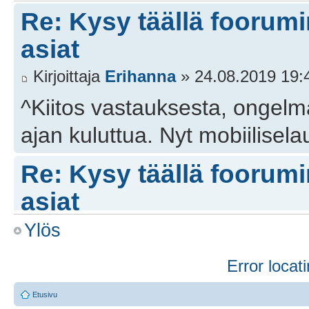
Re: Kysy täällä foorumin
asiat
Kirjoittaja
Erihanna
» 24.08.2019 19:
^Kiitos vastauksesta, ongelma
ajan kuluttua. Nyt mobiilisela
Re: Kysy täällä foorumin
asiat
Ylös
Kirjoittaja
Tanoaivo
» 24.08.2019 15:
^Vastaus tulee hiukan myöhäs
Error locati
valitettavasti taida pahemmin
Etusivu