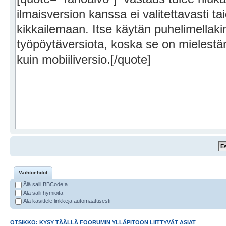
Vaihtoehdot
Älä salli BBCode:a
Älä salli hymiöitä
Älä käsittele linkkejä automaattisesti
OTSIKKO: KYSY TÄÄLLÄ FOORUMIN YLLÄPITOON LIITTYVÄT ASIAT