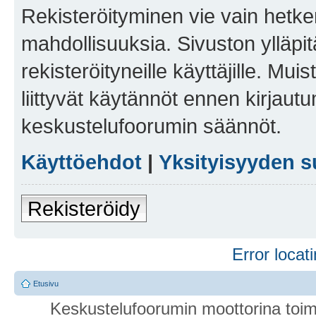
Rekisteröityminen vie vain hetken
mahdollisuuksia. Sivuston ylläpit
rekisteröityneille käyttäjille. Mu
liittyvät käytännöt ennen kirjau
keskustelufoorumin säännöt.
Käyttöehdot
|
Yksityisyyden s
Rekisteröidy
Error locati
Etusivu
Keskustelufoorumin moottorina toim