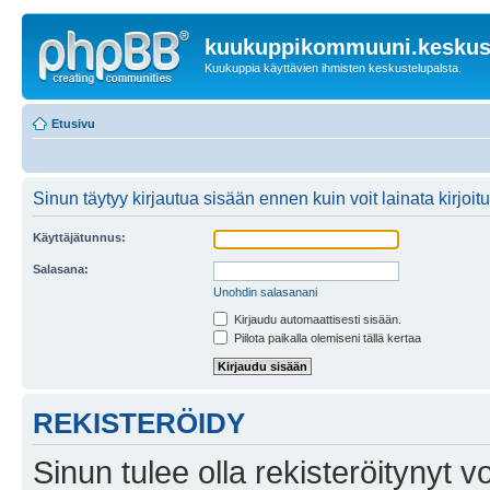
kuukuppikommuuni.keskust
Kuukuppia käyttävien ihmisten keskustelupalsta.
Etusivu
Sinun täytyy kirjautua sisään ennen kuin voit lainata kirjoitu
Käyttäjätunnus:
Salasana:
Unohdin salasanani
Kirjaudu automaattisesti sisään.
Piilota paikalla olemiseni tällä kertaa
REKISTERÖIDY
Sinun tulee olla rekisteröitynyt v