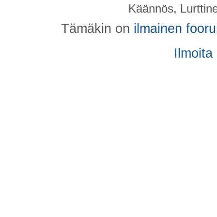
Käännös, Lurttin
Tämäkin on
ilmainen foor
Ilmoita