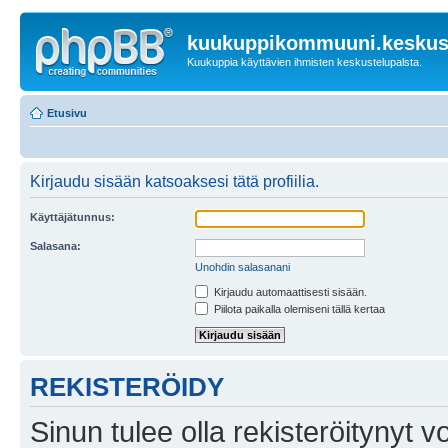
kuukuppikommuuni.keskust
Kuukuppia käyttävien ihmisten keskustelupalsta.
Etusivu
Kirjaudu sisään katsoaksesi tätä profiilia.
Käyttäjätunnus:
Salasana:
Unohdin salasanani
Kirjaudu automaattisesti sisään.
Piilota paikalla olemiseni tällä kertaa
REKISTERÖIDY
Sinun tulee olla rekisteröitynyt v