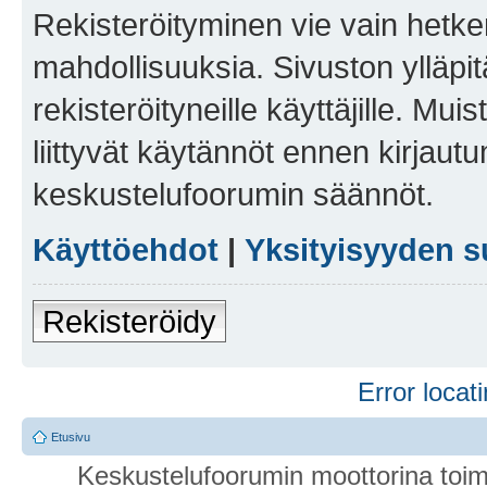
Rekisteröityminen vie vain hetken
mahdollisuuksia. Sivuston ylläpit
rekisteröityneille käyttäjille. Mu
liittyvät käytännöt ennen kirjau
keskustelufoorumin säännöt.
Käyttöehdot
|
Yksityisyyden s
Rekisteröidy
Error locati
Etusivu
Keskustelufoorumin moottorina toim