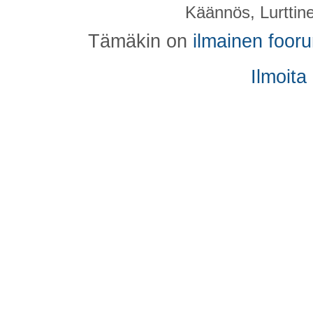
Käännös, Lurttin
Tämäkin on
ilmainen foor
Ilmoita