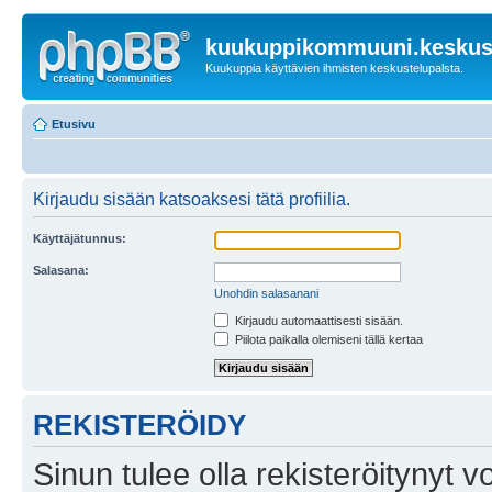
kuukuppikommuuni.keskust
Kuukuppia käyttävien ihmisten keskustelupalsta.
Etusivu
Kirjaudu sisään katsoaksesi tätä profiilia.
Käyttäjätunnus:
Salasana:
Unohdin salasanani
Kirjaudu automaattisesti sisään.
Piilota paikalla olemiseni tällä kertaa
REKISTERÖIDY
Sinun tulee olla rekisteröitynyt v