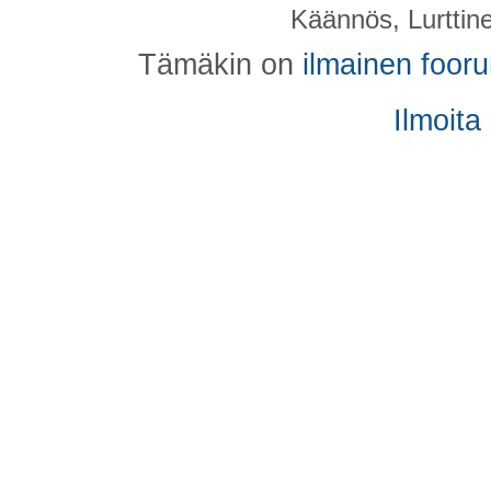
Käännös, Lurttin
Tämäkin on
ilmainen foor
Ilmoita