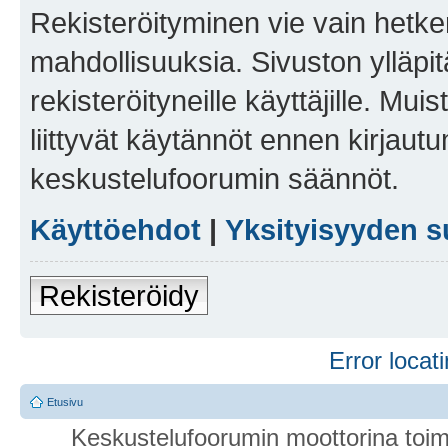
Rekisteröityminen vie vain hetken
mahdollisuuksia. Sivuston ylläpit
rekisteröityneille käyttäjille. Mu
liittyvät käytännöt ennen kirjau
keskustelufoorumin säännöt.
Käyttöehdot
|
Yksityisyyden s
Rekisteröidy
Error locati
Etusivu
Keskustelufoorumin moottorina toim