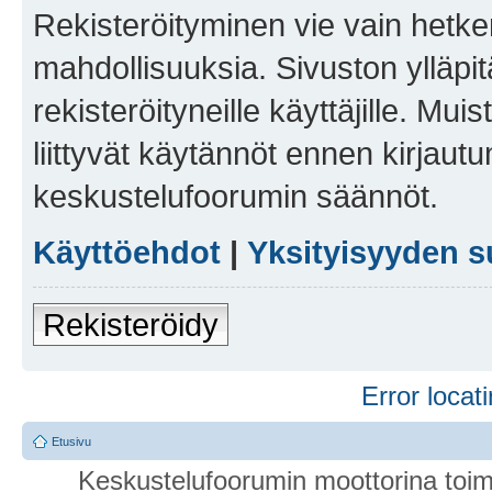
Rekisteröityminen vie vain hetken
mahdollisuuksia. Sivuston ylläpit
rekisteröityneille käyttäjille. Mu
liittyvät käytännöt ennen kirjau
keskustelufoorumin säännöt.
Käyttöehdot
|
Yksityisyyden s
Rekisteröidy
Error locati
Etusivu
Keskustelufoorumin moottorina toim