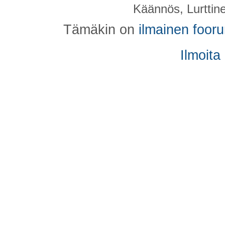
Käännös, Lurttin
Tämäkin on
ilmainen foor
Ilmoita