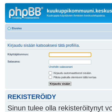
kuukuppikommuuni.keskust
Kuukuppia käyttävien ihmisten keskustelupalsta.
Etusivu
Kirjaudu sisään katsoaksesi tätä profiilia.
Käyttäjätunnus:
Salasana:
Unohdin salasanani
Kirjaudu automaattisesti sisään.
Piilota paikalla olemiseni tällä kertaa
REKISTERÖIDY
Sinun tulee olla rekisteröitynyt v