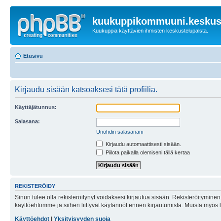
kuukuppikommuuni.keskust
Kuukuppia käyttävien ihmisten keskustelupalsta.
Etusivu
Kirjaudu sisään katsoaksesi tätä profiilia.
Käyttäjätunnus:
Salasana:
Unohdin salasanani
Kirjaudu automaattisesti sisään.
Piilota paikalla olemiseni tällä kertaa
REKISTERÖIDY
Sinun tulee olla rekisteröitynyt voidaksesi kirjautua sisään. Rekisteröityminen 
käyttöehtomme ja siihen liittyvät käytännöt ennen kirjautumista. Muista myös
Käyttöehdot
|
Yksityisyyden suoja