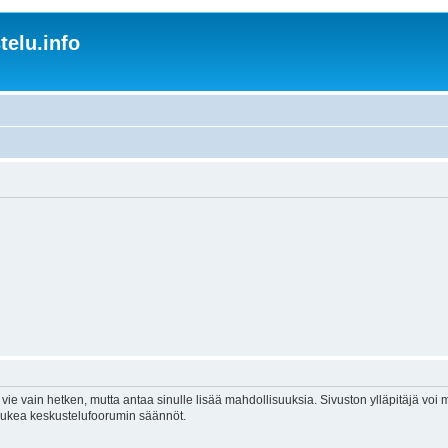
elu.info
vie vain hetken, mutta antaa sinulle lisää mahdollisuuksia. Sivuston ylläpitäjä voi my
 lukea keskustelufoorumin säännöt.