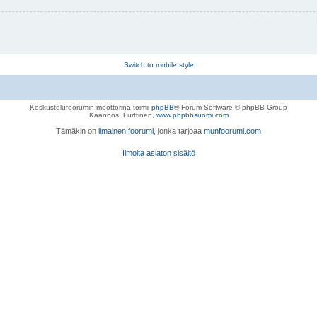
Switch to mobile style
Keskustelufoorumin moottorina toimii
phpBB
® Forum Software © phpBB Group
Käännös, Lurttinen,
www.phpbbsuomi.com
Tämäkin on
ilmainen foorumi
, jonka tarjoaa
munfoorumi.com
Ilmoita asiaton sisältö