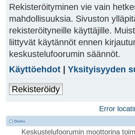
Rekisteröityminen vie vain hetken
mahdollisuuksia. Sivuston ylläpit
rekisteröityneille käyttäjille. Mu
liittyvät käytännöt ennen kirjau
keskustelufoorumin säännöt.
Käyttöehdot
|
Yksityisyyden s
Rekisteröidy
Error locati
Etusivu
Keskustelufoorumin moottorina toim