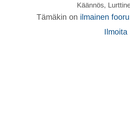
Käännös, Lurttin
Tämäkin on
ilmainen foor
Ilmoita