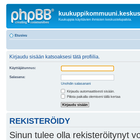
kuukuppikommuuni.keskust
Kuukuppia käyttävien ihmisten keskustelupalsta.
Etusivu
Kirjaudu sisään katsoaksesi tätä profiilia.
Käyttäjätunnus:
Salasana:
Unohdin salasanani
Kirjaudu automaattisesti sisään.
Piilota paikalla olemiseni tällä kertaa
REKISTERÖIDY
Sinun tulee olla rekisteröitynyt v