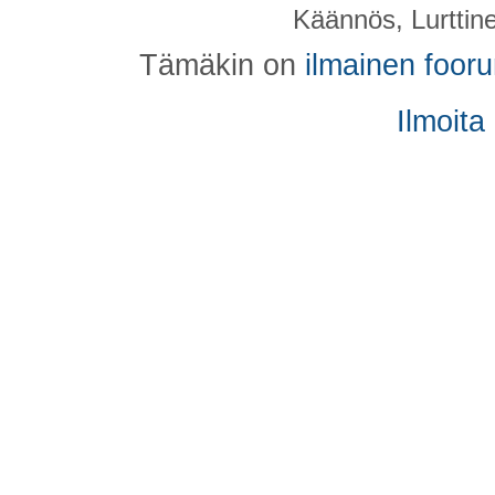
Käännös, Lurttin
Tämäkin on
ilmainen foor
Ilmoita