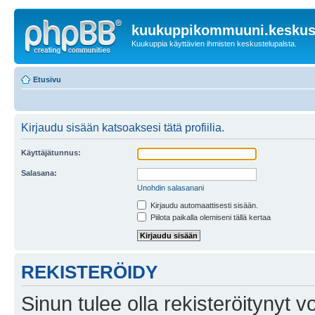
kuukuppikommuuni.keskust
Kuukuppia käyttävien ihmisten keskustelupalsta.
Etusivu
Kirjaudu sisään katsoaksesi tätä profiilia.
Käyttäjätunnus:
Salasana:
Unohdin salasanani
Kirjaudu automaattisesti sisään.
Piilota paikalla olemiseni tällä kertaa
REKISTERÖIDY
Sinun tulee olla rekisteröitynyt v