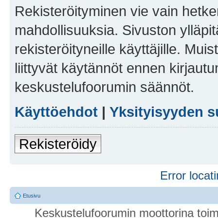
Rekisteröityminen vie vain hetken
mahdollisuuksia. Sivuston ylläpit
rekisteröityneille käyttäjille. Mu
liittyvät käytännöt ennen kirjau
keskustelufoorumin säännöt.
Käyttöehdot
|
Yksityisyyden s
Rekisteröidy
Error locati
Etusivu
Keskustelufoorumin moottorina toim