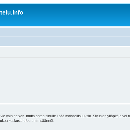
elu.info
vie vain hetken, mutta antaa sinulle lisää mahdollisuuksia. Sivuston ylläpitäjä voi my
 lukea keskustelufoorumin säännöt.