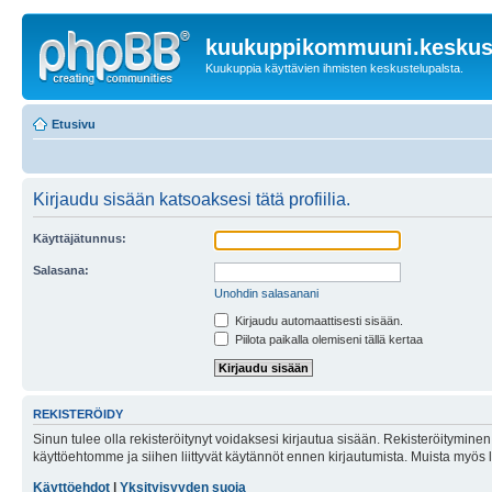
kuukuppikommuuni.keskust
Kuukuppia käyttävien ihmisten keskustelupalsta.
Etusivu
Kirjaudu sisään katsoaksesi tätä profiilia.
Käyttäjätunnus:
Salasana:
Unohdin salasanani
Kirjaudu automaattisesti sisään.
Piilota paikalla olemiseni tällä kertaa
REKISTERÖIDY
Sinun tulee olla rekisteröitynyt voidaksesi kirjautua sisään. Rekisteröityminen 
käyttöehtomme ja siihen liittyvät käytännöt ennen kirjautumista. Muista myös
Käyttöehdot
|
Yksityisyyden suoja