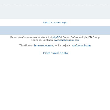
Switch to mobile style
Keskustelufoorumin moottorina toimii
phpBB
® Forum Software © phpBB Group
Käännös, Lurttinen,
www.phpbbsuomi.com
Tämäkin on
ilmainen foorumi
, jonka tarjoaa
munfoorumi.com
Ilmoita asiaton sisältö