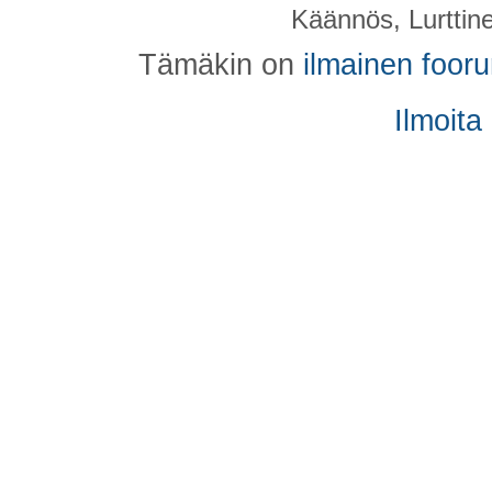
Käännös, Lurttin
Tämäkin on
ilmainen foor
Ilmoita