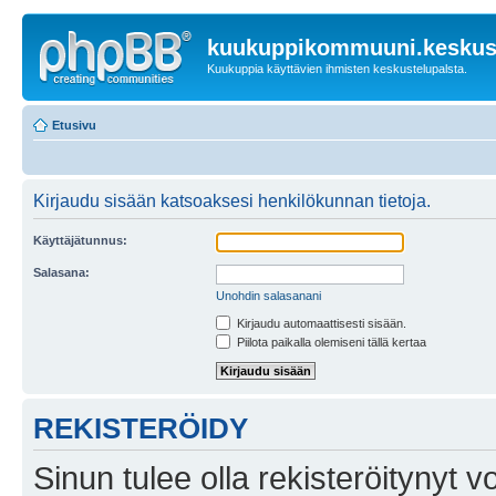
kuukuppikommuuni.keskust
Kuukuppia käyttävien ihmisten keskustelupalsta.
Etusivu
Kirjaudu sisään katsoaksesi henkilökunnan tietoja.
Käyttäjätunnus:
Salasana:
Unohdin salasanani
Kirjaudu automaattisesti sisään.
Piilota paikalla olemiseni tällä kertaa
REKISTERÖIDY
Sinun tulee olla rekisteröitynyt v