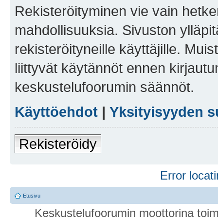
Rekisteröityminen vie vain hetken
mahdollisuuksia. Sivuston ylläpit
rekisteröityneille käyttäjille. Mu
liittyvät käytännöt ennen kirjau
keskustelufoorumin säännöt.
Käyttöehdot
|
Yksityisyyden s
Rekisteröidy
Error locati
Etusivu
Keskustelufoorumin moottorina toim