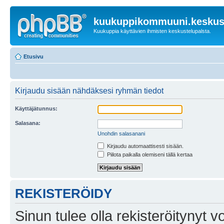
kuukuppikommuuni.keskust
Kuukuppia käyttävien ihmisten keskustelupalsta.
Etusivu
Kirjaudu sisään nähdäksesi ryhmän tiedot
Käyttäjätunnus:
Salasana:
Unohdin salasanani
Kirjaudu automaattisesti sisään.
Piilota paikalla olemiseni tällä kertaa
REKISTERÖIDY
Sinun tulee olla rekisteröitynyt v