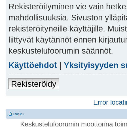
Rekisteröityminen vie vain hetken
mahdollisuuksia. Sivuston ylläpit
rekisteröityneille käyttäjille. Mu
liittyvät käytännöt ennen kirjau
keskustelufoorumin säännöt.
Käyttöehdot
|
Yksityisyyden s
Rekisteröidy
Error locati
Etusivu
Keskustelufoorumin moottorina toim