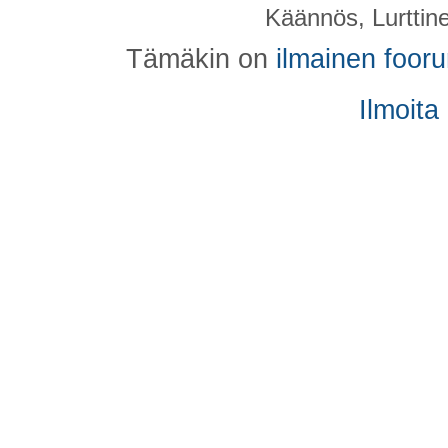
Käännös, Lurttin
Tämäkin on
ilmainen foor
Ilmoita