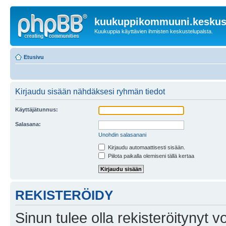
kuukuppikommuuni.keskust
Kuukuppia käyttävien ihmisten keskustelupalsta.
Etusivu
Kirjaudu sisään nähdäksesi ryhmän tiedot
Käyttäjätunnus:
Salasana:
Unohdin salasanani
Kirjaudu automaattisesti sisään.
Piilota paikalla olemiseni tällä kertaa
REKISTERÖIDY
Sinun tulee olla rekisteröitynyt v