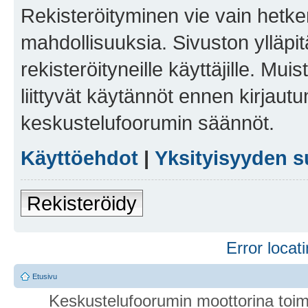
Rekisteröityminen vie vain hetken
mahdollisuuksia. Sivuston ylläpit
rekisteröityneille käyttäjille. Mu
liittyvät käytännöt ennen kirjau
keskustelufoorumin säännöt.
Käyttöehdot
|
Yksityisyyden s
Rekisteröidy
Error locati
Etusivu
Keskustelufoorumin moottorina toim