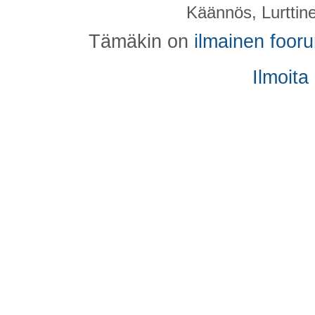
Käännös, Lurttin
Tämäkin on
ilmainen foor
Ilmoita