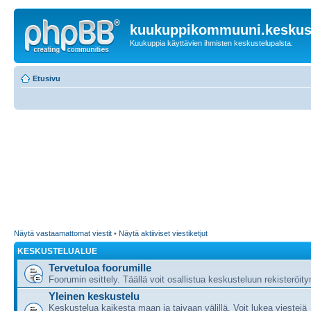
kuukuppikommuuni.keskust
Kuukuppia käyttävien ihmisten keskustelupalsta.
Etusivu
Näytä vastaamattomat viestit
•
Näytä aktiiviset viestiketjut
KESKUSTELUALUE
Tervetuloa foorumille
Foorumin esittely. Täällä voit osallistua keskusteluun rekisteröit
Yleinen keskustelu
Keskustelua kaikesta maan ja taivaan välillä. Voit lukea viestejä