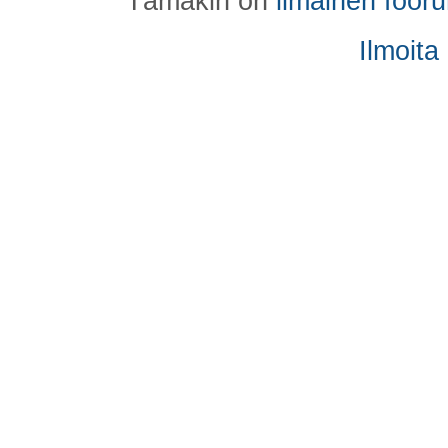
Tämäkin on
ilmainen foor
Ilmoita