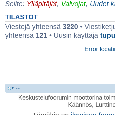
Selite:
Ylläpitäjät
,
Valvojat
,
Uudet k
TILASTOT
Viestejä yhteensä
3220
• Viestiket
yhteensä
121
• Uusin käyttäjä
tupu
Error locati
Etusivu
Keskustelufoorumin moottorina toim
Käännös, Lurttin