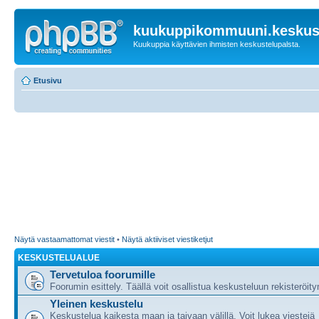
kuukuppikommuuni.keskust
Kuukuppia käyttävien ihmisten keskustelupalsta.
Etusivu
Näytä vastaamattomat viestit
•
Näytä aktiiviset viestiketjut
KESKUSTELUALUE
Tervetuloa foorumille
Foorumin esittely. Täällä voit osallistua keskusteluun rekisteröit
Yleinen keskustelu
Keskustelua kaikesta maan ja taivaan välillä. Voit lukea viestejä