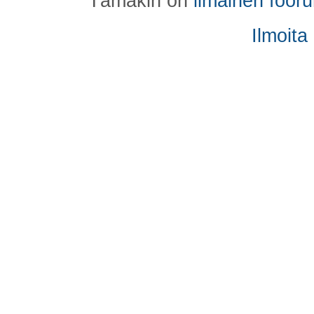
Tämäkin on
ilmainen foor
Ilmoita