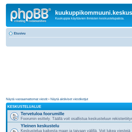
kuukuppikommuuni.keskust
Kuukuppia käyttävien ihmisten keskustelupalsta.
Etusivu
Näytä vastaamattomat viestit
•
Näytä aktiiviset viestiketjut
KESKUSTELUALUE
Tervetuloa foorumille
Foorumin esittely. Täällä voit osallistua keskusteluun rekisteröit
Yleinen keskustelu
Keskustelua kaikesta maan ja taivaan välillä. Voit lukea viestejä