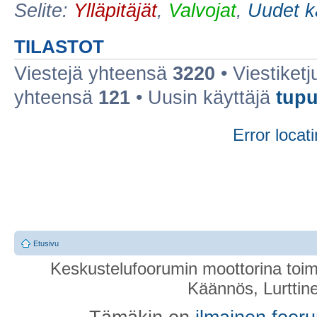
Selite:
Ylläpitäjät
,
Valvojat
,
Uudet k
TILASTOT
Viestejä yhteensä
3220
• Viestiket
yhteensä
121
• Uusin käyttäjä
tupu
Error locati
Etusivu
Keskustelufoorumin moottorina toim
Käännös, Lurttin