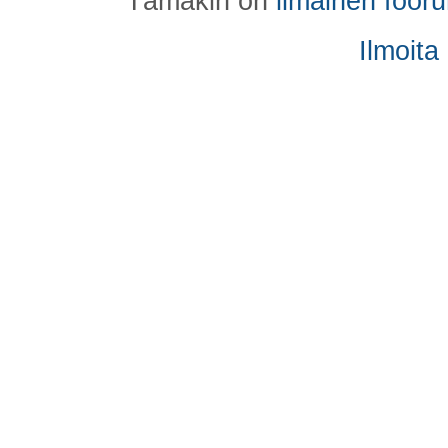
Tämäkin on
ilmainen foor
Ilmoita