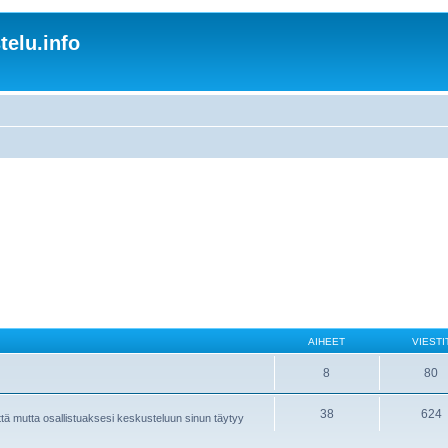
elu.info
AIHEET
VIESTI
8
80
38
624
ättä mutta osallistuaksesi keskusteluun sinun täytyy