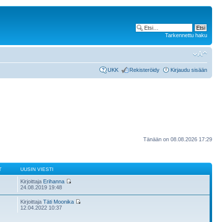
Tarkennettu haku
UKK
Rekisteröidy
Kirjaudu sisään
Tänään on 08.08.2026 17:29
T
UUSIN VIESTI
Kirjoittaja
Erihanna
24.08.2019 19:48
Kirjoittaja
Täti Moonika
12.04.2022 10:37