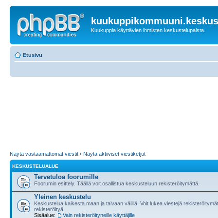
kuukuppikommuuni.keskust
Kuukuppia käyttävien ihmisten keskustelupalsta.
Etusivu
Näytä vastaamattomat viestit
•
Näytä aktiiviset viestiketjut
KESKUSTELUALUE
Tervetuloa foorumille
Foorumin esittely. Täällä voit osallistua keskusteluun rekisteröitymättä.
Yleinen keskustelu
Keskustelua kaikesta maan ja taivaan välillä. Voit lukea viestejä rekisteröitym
rekisteröityä.
Sisäalue:
Vain rekisteröityneille käyttäjille