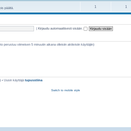
1
1
is päältä.
|
Kirjaudu automaattisesti sisään.
ieto perustuu viimeisen 5 minuutin aikana olleisiin aktiivisiin käyttäjiin)
1
• Uusin käyttäjä
tupusstiina
Switch to mobile style