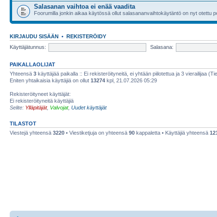
Salasanan vaihtoa ei enää vaadita
Foorumilla jonkin aikaa käytössä ollut salasananvaihtokäytäntö on nyt otettu po
KIRJAUDU SISÄÄN
•
REKISTERÖIDY
Käyttäjätunnus:
Salasana:
PAIKALLAOLIJAT
Yhteensä
3
käyttäjää paikalla :: Ei rekisteröityneitä, ei yhtään piilotettua ja 3 vierailijaa (T
Eniten yhtaikaisia käyttäjiä on ollut
13274
kpl, 21.07.2026 05:29
Rekisteröityneet käyttäjät:
Ei rekisteröityneitä käyttäjiä
Selite:
Ylläpitäjät
,
Valvojat
,
Uudet käyttäjät
TILASTOT
Viestejä yhteensä
3220
• Viestiketjuja on yhteensä
90
kappaletta • Käyttäjiä yhteensä
12