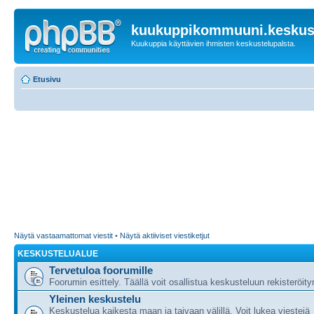
kuukuppikommuuni.keskust
Kuukuppia käyttävien ihmisten keskustelupalsta.
Etusivu
Näytä vastaamattomat viestit
•
Näytä aktiiviset viestiketjut
KESKUSTELUALUE
Tervetuloa foorumille
Foorumin esittely. Täällä voit osallistua keskusteluun rekisteröit
Yleinen keskustelu
Keskustelua kaikesta maan ja taivaan välillä. Voit lukea viestejä