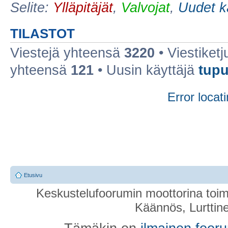
Selite:
Ylläpitäjät
,
Valvojat
,
Uudet k
TILASTOT
Viestejä yhteensä
3220
• Viestiket
yhteensä
121
• Uusin käyttäjä
tupu
Error locati
Etusivu
Keskustelufoorumin moottorina toim
Käännös, Lurttin