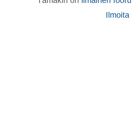
Tämäkin on
ilmainen foor
Ilmoita