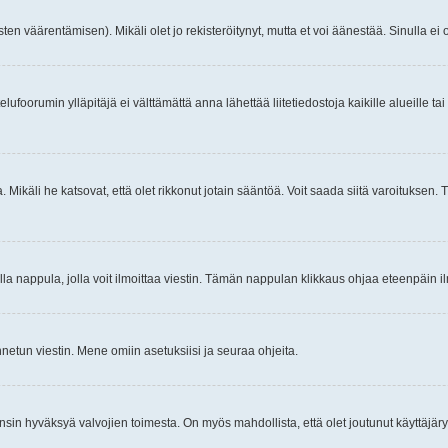
ten väärentämisen). Mikäli olet jo rekisteröitynyt, mutta et voi äänestää. Sinulla ei o
telufoorumin ylläpitäjä ei välttämättä anna lähettää liitetiedostoja kaikille alueille 
. Mikäli he katsovat, että olet rikkonut jotain sääntöä. Voit saada siitä varoituks
isi olla nappula, jolla voit ilmoittaa viestin. Tämän nappulan klikkaus ohjaa eteenpäin 
etun viestin. Mene omiin asetuksiisi ja seuraa ohjeita.
y ensin hyväksyä valvojien toimesta. On myös mahdollista, että olet joutunut käyttäjäry