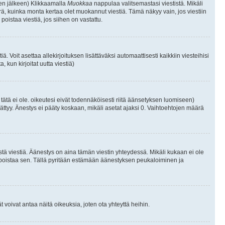
isen jälkeen) Klikkaamalla
Muokkaa
nappulaa valitsemastasi viestistä. Mikäli
, kuinka monta kertaa olet muokannut viestiä. Tämä näkyy vain, jos viestiin
poistaa viestiä, jos siihen on vastattu.
iä. Voit asettaa allekirjoituksen lisättäväksi automaattisesti kaikkiin viesteihisi
 kun kirjoitat uutta viestiä)
i tätä ei ole. oikeutesi eivät todennäköisesti riitä äänsetyksen luomiseen)
ättyy. Änestys ei pääty koskaan, mikäli asetat ajaksi 0. Vaihtoehtojen määrä
stä viestiä. Äänestys on aina tämän viestin yhteydessä. Mikäli kukaan ei ole
tai poistaa sen. Tällä pyritään estämään äänestyksen peukaloiminen ja
täjät voivat antaa näitä oikeuksia, joten ota yhteyttä heihin.