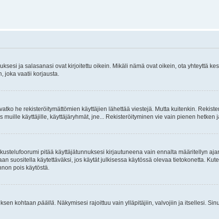
sesi ja salasanasi ovat kirjoitettu oikein. Mikäli nämä ovat oikein, ota yhteyttä ke
, joka vaatii korjausta.
ivatko he rekisteröitymättömien käyttäjien lähettää viestejä. Mutta kuitenkin. Rekister
s muille käyttäjille, käyttäjäryhmät, jne... Rekisteröityminen vie vain pienen hetken 
kustelufoorumi pitää käyttäjätunnuksesi kirjautuneena vain ennalta määritellyn ajan
an suositella käytettäväksi, jos käytät julkisessa käytössä olevaa tietokonetta. Kuten
innon pois käytöstä.
etuksen kohtaan
päällä
. Näkymisesi rajoittuu vain ylläpitäjiin, valvojiin ja itsellesi. S