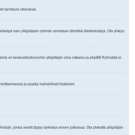
le tarvitavia oikeuksia.
tai ehkäpä vain ylläpitäjien ryhmän annetaan lähettää liitetiedostoja. Ota yhteys
en. Tämä on keskustelufoorumin ylläpitäjän oma ratkaisu ja phpBB Ryhmällä ei
ilmoittamisessa ja pyytää mahdolliset lisätiedot.
hmään, jonka viestit täytyy tarkistaa ennen julkaisua. Ota yhteyttä ylläpitäjiin