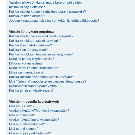
Vaihdoin aikavyöhykettä, mutta kello on silti väärin!
Kieltäni ei näy luettelossa!
Kuinka näytän kuvan käyttäjätunnukseni alapuolella?
Kuinka vaihdan arvoani?
Joudun kirjautumaan sisään, kun yritän lähettää sähköpostia?
Viestin lähetyksen ongelmat
Kuinka lähetän viestin keskustelufoorumille?
Kuinka muokkaan tai poista viestin?
Kuinka lisään allekirjoutksen?
Kuinka luon äänestyksen?
Kuinka muokkaan tai poistan äänestyksen?
Miksi en pääse tietyille alueille?
Miksi en voi äänestää?
Miksi en voi lähettää liitetiedostoa?
Miksi sain varoituksen?
Kuinka ilmoitan asiattoman viestin valvojalle?
Mitä "Tallenna" nappula tekee viestien lähetyksessä?
Miksi viestini vaatii hyväksynnän?
Kuinka tönäisen viestiketjuani?
Viestien muotoilu ja viestityypit
Mitä on BBCode?
Voinko käyttää HTML-kieltä viesteissäni?
Mitä ovat hymiöt?
Voinko näyttää kuvia viesteissäni?
Mitä ovat yleistiedotteet?
Mitä ovat tiedotteet?
Mitä ovat pysyvät tiedotteet?