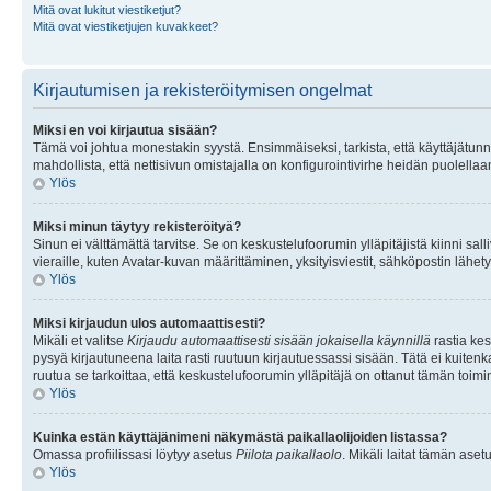
Mitä ovat lukitut viestiketjut?
Mitä ovat viestiketjujen kuvakkeet?
Kirjautumisen ja rekisteröitymisen ongelmat
Miksi en voi kirjautua sisään?
Tämä voi johtua monestakin syystä. Ensimmäiseksi, tarkista, että käyttäjätunnuk
mahdollista, että nettisivun omistajalla on konfigurointivirhe heidän puolellaan
Ylös
Miksi minun täytyy rekisteröityä?
Sinun ei välttämättä tarvitse. Se on keskustelufoorumin ylläpitäjistä kiinni sall
vieraille, kuten Avatar-kuvan määrittäminen, yksityisviestit, sähköpostin lähety
Ylös
Miksi kirjaudun ulos automaattisesti?
Mikäli et valitse
Kirjaudu automaattisesti sisään jokaisella käynnillä
rastia kes
pysyä kirjautuneena laita rasti ruutuun kirjautuessassi sisään. Tätä ei kuitenka
ruutua se tarkoittaa, että keskustelufoorumin ylläpitäjä on ottanut tämän toim
Ylös
Kuinka estän käyttäjänimeni näkymästä paikallaolijoiden listassa?
Omassa profiilissasi löytyy asetus
Piilota paikallaolo
. Mikäli laitat tämän as
Ylös