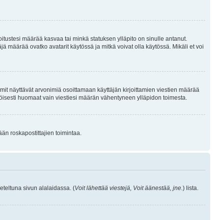
joitustesi määrää kasvaa tai minkä statuksen ylläpito on sinulle antanut.
 määrää ovatko avatarit käytössä ja mitkä voivat olla käytössä. Mikäli et voi
mit näyttävät arvonimiä osoittamaan käyttäjän kirjoittamien viestien määrää
ennäköisesti huomaat vain viestiesi määrän vähentyneen ylläpidon toimesta.
ään roskapostittajien toimintaa.
eteltuna sivun alalaidassa. (
Voit lähettää viestejä, Voit äänestää, jne.
) lista.