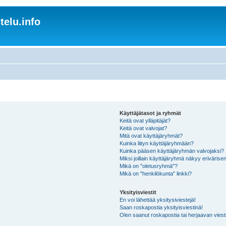
elu.info
Käyttäjätasot ja ryhmät
Keitä ovat ylläpitäjät?
Keitä ovat valvojat?
Mitä ovat käyttäjäryhmät?
Kuinka liityn käyttäjäryhmään?
Kuinka pääsen käyttäjäryhmän valvojaksi?
Miksi joillain käyttäjäryhmä näkyy erivärise
Mikä on "oletusryhmä"?
Mikä on "henkilökunta" linkki?
Yksityisviestit
En voi lähettää yksitysiviestejä!
Saan roskapostia yksityisviestinä!
Olen saanut roskapostia tai herjaavan viesti