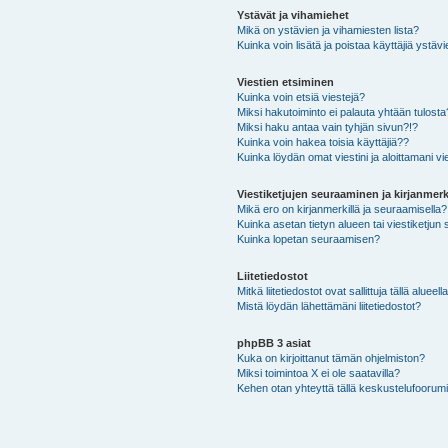
Ystävät ja vihamiehet
Mikä on ystävien ja vihamiesten lista?
Kuinka voin lisätä ja poistaa käyttäjiä ystävi
Viestien etsiminen
Kuinka voin etsiä viestejä?
Miksi hakutoiminto ei palauta yhtään tulosta
Miksi haku antaa vain tyhjän sivun?!?
Kuinka voin hakea toisia käyttäjiä??
Kuinka löydän omat viestini ja aloittamani vie
Viestiketjujen seuraaminen ja kirjanmerk
Mikä ero on kirjanmerkillä ja seuraamisella?
Kuinka asetan tietyn alueen tai viestiketjun
Kuinka lopetan seuraamisen?
Liitetiedostot
Mitkä liitetiedostot ovat sallittuja tällä alueell
Mistä löydän lähettämäni liitetiedostot?
phpBB 3 asiat
Kuka on kirjoittanut tämän ohjelmiston?
Miksi toimintoa X ei ole saatavilla?
Kehen otan yhteyttä tällä keskustelufoorumilla