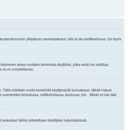
skustelufoorumin ylläpitoon varmistaaksesi, että et ole porttikiellossa. On myös
öityminen antaa muitakin toimintoja käyttöösi, jotka eivät ole sallittuja
ja se on suositeltavaa.
. Tällä estetään muita henkilöitä käyttämästä tunnuksiasi. Mikäli haluat
 esimerkiksi kirjastossa, nettikahvilassa, koulussa, jne... Mikäli et näe tätä
inut lasketaan tällöin piilotettujen käyttäjien lukumäärässä.