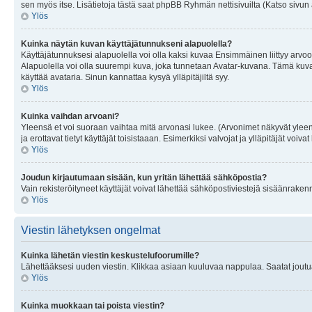
sen myös itse. Lisätietoja tästä saat phpBB Ryhmän nettisivuilta (Katso sivun 
Ylös
Kuinka näytän kuvan käyttäjätunnukseni alapuolella?
Käyttäjätunnuksesi alapuolella voi olla kaksi kuvaa Ensimmäinen liittyy arvoosi
Alapuolella voi olla suurempi kuva, joka tunnetaan Avatar-kuvana. Tämä kuva o
käyttää avataria. Sinun kannattaa kysyä ylläpitäjiltä syy.
Ylös
Kuinka vaihdan arvoani?
Yleensä et voi suoraan vaihtaa mitä arvonasi lukee. (Arvonimet näkyvät yleen
ja erottavat tietyt käyttäjät toisistaaan. Esimerkiksi valvojat ja ylläpitäjät v
Ylös
Joudun kirjautumaan sisään, kun yritän lähettää sähköpostia?
Vain rekisteröityneet käyttäjät voivat lähettää sähköpostiviestejä sisäänraken
Ylös
Viestin lähetyksen ongelmat
Kuinka lähetän viestin keskustelufoorumille?
Lähettääksesi uuden viestin. Klikkaa asiaan kuuluvaa nappulaa. Saatat joutua k
Ylös
Kuinka muokkaan tai poista viestin?