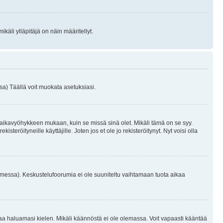
käli ylläpitäjä on näin määritellyt.
a) Täällä voit muokata asetuksiasi.
 aikavyöhykkeen mukaan, kuin se missä sinä olet. Mikäli tämä on se syy.
eröityneille käyttäjille. Joten jos et ole jo rekisteröitynyt. Nyt voisi olla
omessa). Keskustelufoorumia ei ole suuniteltu vaihtamaan tuota aikaa
sentaa haluamasi kielen. Mikäli käännöstä ei ole olemassa. Voit vapaasti kääntää