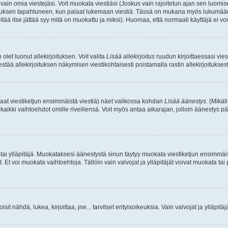
a vain omia viestejäsi. Voit muokata viestiäsi (Joskus vain rajoitetun ajan sen luom
okkauksen tapahtuneen, kun palaat lukemaan viestiä. Tässä on mukana myös lukumäärä
pitää itse jättää syy mitä on muokattu ja miksi). Huomaa, että normaali käyttäjä ei voi 
olet luonut allekirjoituksen. Voit valita
Lisää allekirjoitus
ruudun kirjoittaessasi viest
tää allekirjoituksen näkymisen viestikohtaisesti poistamalla rastin allekirjoituksesta,
aat viestiketjun ensimmäistä viestiä) näet valikossa kohdan
Lisää äänestys
. (Mikäl
aikki vaihtoehdot omille riveillensä. Voit myös antaa aikarajan, jolloin äänestys pä
 tai ylläpitäjä. Muokataksesi äänestystä sinun täytyy muokata viestiketjun ensimmäi
. Et voi muokata vaihtoehtoja. Tällöin vain valvojat ja ylläpitäjät voivat muokata 
 voisit nähdä, lukea, kirjoittaa, jne... tarvitset erityisoikeuksia. Vain valvojat ja ylläpi