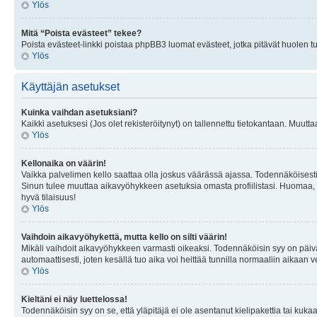
Ylös
Mitä “Poista evästeet” tekee?
Poista evästeet-linkki poistaa phpBB3 luomat evästeet, jotka pitävät huolen tunn
Ylös
Käyttäjän asetukset
Kuinka vaihdan asetuksiani?
Kaikki asetuksesi (Jos olet rekisteröitynyt) on tallennettu tietokantaan. Muutta
Ylös
Kellonaika on väärin!
Vaikka palvelimen kello saattaa olla joskus väärässä ajassa. Todennäköisesti
Sinun tulee muuttaa aikavyöhykkeen asetuksia omasta profiilistasi. Huomaa, että 
hyvä tilaisuus!
Ylös
Vaihdoin aikavyöhykettä, mutta kello on silti väärin!
Mikäli vaihdoit aikavyöhykkeen varmasti oikeaksi. Todennäköisin syy on päiv
automaattisesti, joten kesällä tuo aika voi heittää tunnilla normaaliin aikaan v
Ylös
Kieltäni ei näy luettelossa!
Todennäköisin syy on se, että yläpitäjä ei ole asentanut kielipakettia tai kuka