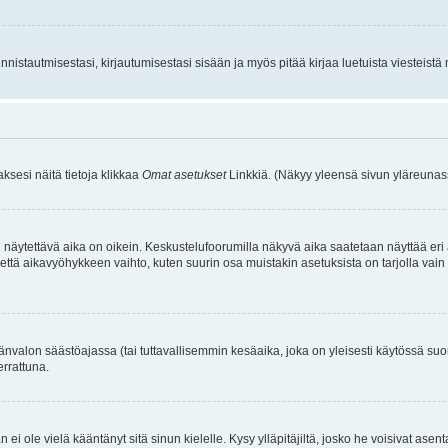
istautmisestasi, kirjautumisestasi sisään ja myös pitää kirjaa luetuista viesteistä mi
aksesi näitä tietoja klikkaa
Omat asetukset
Linkkiä. (Näkyy yleensä sivun yläreunass
 näytettävä aika on oikein. Keskustelufoorumilla näkyvä aika saatetaan näyttää eri
aikavyöhykkeen vaihto, kuten suurin osa muistakin asetuksista on tarjolla vain rekist
änvalon säästöajassa (tai tuttavallisemmin kesäaika, joka on yleisesti käytössä su
errattuna.
an ei ole vielä kääntänyt sitä sinun kielelle. Kysy ylläpitäjiltä, josko he voisivat a