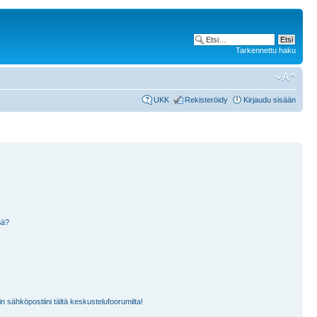
Tarkennettu haku
UKK
Rekisteröidy
Kirjaudu sisään
nä?
n sähköpostiini tältä keskustelufoorumilta!