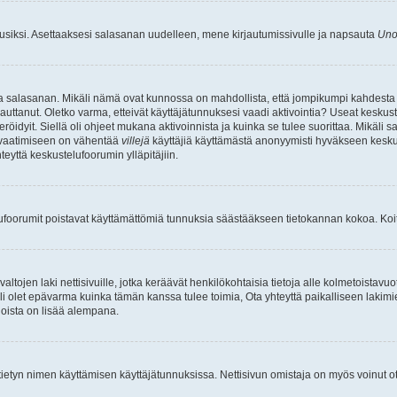
uusiksi. Asettaaksesi salasanan uudelleen, mene kirjautumissivulle ja napsauta
Uno
n ja salasanan. Mikäli nämä ovat kunnossa on mahdollista, että jompikumpi kahdesta
auttanut. Oletko varma, etteivät käyttäjätunnuksesi vaadi aktivointia? Useat keskustel
röidyit. Siellä oli ohjeet mukana aktivoinnista ja kuinka se tulee suorittaa. Mikäli s
n vaatimiseen on vähentää
villejä
käyttäjiä käyttämästä anonyymisti hyväkseen keskus
teyttä keskustelufoorumin ylläpitäjiin.
elufoorumit poistavat käyttämättömiä tunnuksia säästääkseen tietokannan kokoa. Koita
tojen laki nettisivuille, jotka keräävät henkilökohtaisia tietoja alle kolmetoistavuo
li olet epävarma kuinka tämän kanssa tulee toimia, Ota yhteyttä paikalliseen lakim
 joista on lisää alempana.
nyt tietyn nimen käyttämisen käyttäjätunnuksissa. Nettisivun omistaja on myös voinut