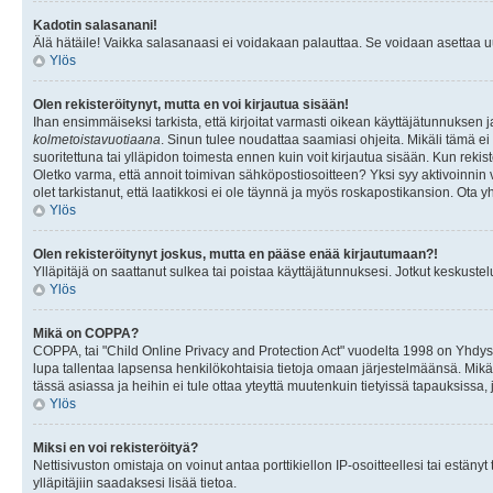
Kadotin salasanani!
Älä hätäile! Vaikka salasanaasi ei voidakaan palauttaa. Se voidaan asettaa 
Ylös
Olen rekisteröitynyt, mutta en voi kirjautua sisään!
Ihan ensimmäiseksi tarkista, että kirjoitat varmasti oikean käyttäjätunnukse
kolmetoistavuotiaana
. Sinun tulee noudattaa saamiasi ohjeita. Mikäli tämä ei 
suoritettuna tai ylläpidon toimesta ennen kuin voit kirjautua sisään. Kun rekiste
Oletko varma, että annoit toimivan sähköpostiosoitteen? Yksi syy aktivoinni
olet tarkistanut, että laatikkosi ei ole täynnä ja myös roskapostikansion. Ota yh
Ylös
Olen rekisteröitynyt joskus, mutta en pääse enää kirjautumaan?!
Ylläpitäjä on saattanut sulkea tai poistaa käyttäjätunnuksesi. Jotkut keskust
Ylös
Mikä on COPPA?
COPPA, tai "Child Online Privacy and Protection Act" vuodelta 1998 on Yhdysval
lupa tallentaa lapsensa henkilökohtaisia tietoja omaan järjestelmäänsä. Mikä
tässä asiassa ja heihin ei tule ottaa yteyttä muutenkuin tietyissä tapauksissa,
Ylös
Miksi en voi rekisteröityä?
Nettisivuston omistaja on voinut antaa porttikiellon IP-osoitteellesi tai estä
ylläpitäjiin saadaksesi lisää tietoa.