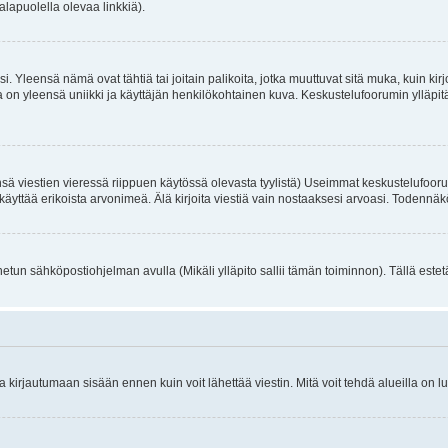
alapuolella olevaa linkkiä).
. Yleensä nämä ovat tähtiä tai joitain palikoita, jotka muuttuvat sitä muka, kuin kir
n yleensä uniikki ja käyttäjän henkilökohtainen kuva. Keskustelufoorumin ylläpitäjä
sä viestien vieressä riippuen käytössä olevasta tyylistä) Useimmat keskustelufooru
oivat käyttää erikoista arvonimeä. Älä kirjoita viestiä vain nostaaksesi arvoasi. Tod
netun sähköpostiohjelman avulla (Mikäli ylläpito sallii tämän toiminnon). Tällä estet
irjautumaan sisään ennen kuin voit lähettää viestin. Mitä voit tehdä alueilla on lu