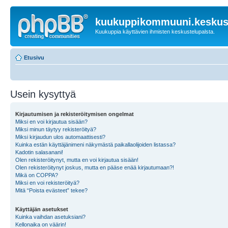
kuukuppikommuuni.keskust
Kuukuppia käyttävien ihmisten keskustelupalsta.
Etusivu
Usein kysyttyä
Kirjautumisen ja rekisteröitymisen ongelmat
Miksi en voi kirjautua sisään?
Miksi minun täytyy rekisteröityä?
Miksi kirjaudun ulos automaattisesti?
Kuinka estän käyttäjänimeni näkymästä paikallaolijoiden listassa?
Kadotin salasanani!
Olen rekisteröitynyt, mutta en voi kirjautua sisään!
Olen rekisteröitynyt joskus, mutta en pääse enää kirjautumaan?!
Mikä on COPPA?
Miksi en voi rekisteröityä?
Mitä “Poista evästeet” tekee?
Käyttäjän asetukset
Kuinka vaihdan asetuksiani?
Kellonaika on väärin!