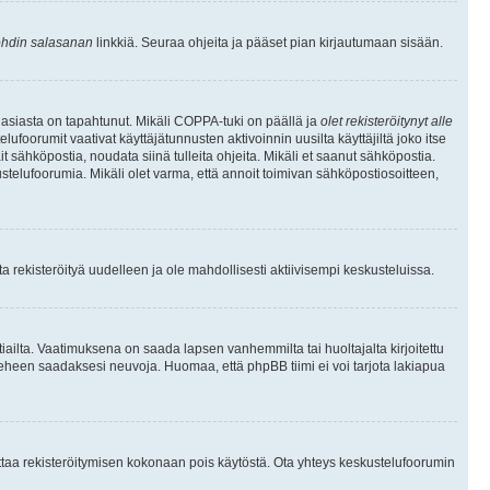
hdin salasanan
linkkiä. Seuraa ohjeita ja pääset pian kirjautumaan sisään.
 asiasta on tapahtunut. Mikäli COPPA-tuki on päällä ja
olet rekisteröitynyt alle
ufoorumit vaativat käyttäjätunnusten aktivoinnin uusilta käyttäjiltä joko itse
ait sähköpostia, noudata siinä tulleita ohjeita. Mikäli et saanut sähköpostia.
telufoorumia. Mikäli olet varma, että annoit toimivan sähköpostiosoitteen,
 rekisteröityä uudelleen ja ole mahdollisesti aktiivisempi keskusteluissa.
tiailta. Vaatimuksena on saada lapsen vanhemmilta tai huoltajalta kirjoitettu
ieheen saadaksesi neuvoja. Huomaa, että phpBB tiimi ei voi tarjota lakiapua
 ottaa rekisteröitymisen kokonaan pois käytöstä. Ota yhteys keskustelufoorumin