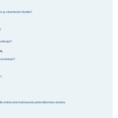
en ja vihamiesten listoilta?
?
stiketjut?
it.
 seurantaan?
a?
 esiintyvistä loukkaavista ja/tai laittomista asioista