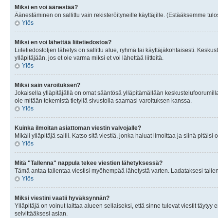
Miksi en voi äänestää?
Äänestäminen on sallittu vain rekisteröityneille käyttäjille. (Estääksemme tulos
Ylös
Miksi en voi lähettää liitetiedostoa?
Liitetiedostotjen lähetys on sallittu alue, ryhmä tai käyttäjäkohtaisesti. Keskus
ylläpitäjään, jos et ole varma miksi et voi lähettää liitteitä.
Ylös
Miksi sain varoituksen?
Jokaisella ylläpitäjällä on omat sääntösä ylläpitämällään keskustelufoorumilla
ole mitään tekemistä tietyllä sivustolla saamasi varoituksen kanssa.
Ylös
Kuinka ilmoitan asiattoman viestin valvojalle?
Mikäli ylläpitäjä sallii. Katso sitä viestiä, jonka haluat ilmoittaa ja siinä pitä
Ylös
Mitä "Tallenna" nappula tekee viestien lähetyksessä?
Tämä antaa tallentaa viestisi myöhempää lähetystä varten. Ladataksesi tallenn
Ylös
Miksi viestini vaatii hyväksynnän?
Ylläpitäjä on voinut laittaa alueen sellaiseksi, että sinne tulevat viestit täyty
selvittääksesi asian.