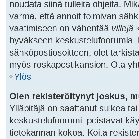
noudata siinä tulleita ohjeita. Mi
varma, että annoit toimivan sähk
vaatimiseen on vähentää
villejä
k
hyväkseen keskustelufoorumia. Mi
sähköpostiosoitteen, olet tarkista
myös roskapostikansion. Ota yhte
Ylös
Olen rekisteröitynyt joskus, 
Ylläpitäjä on saattanut sulkea ta
keskustelufoorumit poistavat k
tietokannan kokoa. Koita rekister