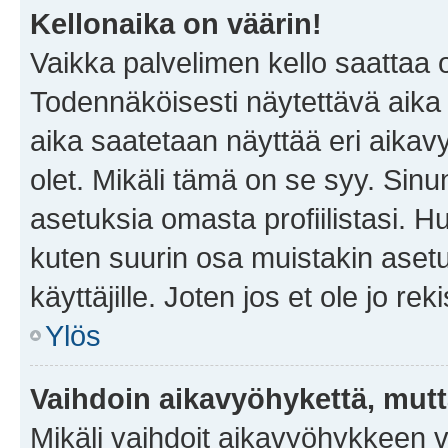
Kellonaika on väärin!
Vaikka palvelimen kello saattaa 
Todennäköisesti näytettävä aika
aika saatetaan näyttää eri aika
olet. Mikäli tämä on se syy. Si
asetuksia omasta profiilistasi. 
kuten suurin osa muistakin asetuks
käyttäjille. Joten jos et ole jo rek
Ylös
Vaihdoin aikavyöhykettä, mutta 
Mikäli vaihdoit aikavyöhykkeen 