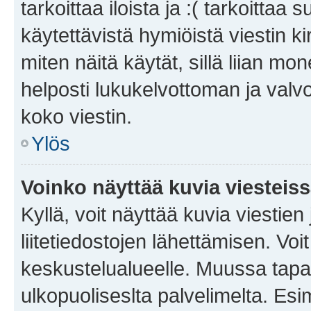
tarkoittaa iloista ja :( tarkoittaa 
käytettävistä hymiöistä viestin k
miten näitä käytät, sillä liian m
helposti lukukelvottoman ja valvo
koko viestin.
Ylös
Voinko näyttää kuvia viesteis
Kyllä, voit näyttää kuvia viestien 
liitetiedostojen lähettämisen. Vo
keskustelualueelle. Muussa tapa
ulkopuoliseslta palvelimelta. Es