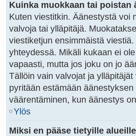
Kuinka muokkaan tai poistan
Kuten viestitkin. Äänestystä voi
valvoja tai ylläpitäjä. Muokatak
viestiketjun ensimmäistä viestiä
yhteydessä. Mikäli kukaan ei ol
vapaasti, mutta jos joku on jo ä
Tällöin vain valvojat ja ylläpitäjä
pyritään estämään äänestyksen 
väärentäminen, kun äänestys on
Ylös
Miksi en pääse tietyille alueill