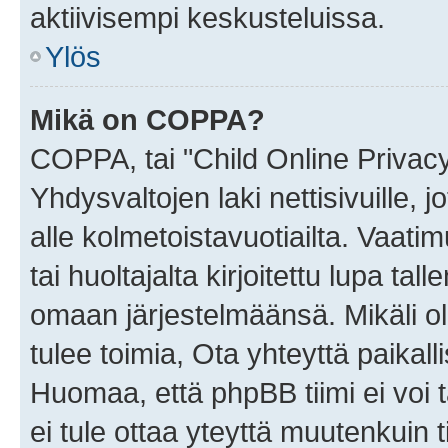
aktiivisempi keskusteluissa.
Ylös
Mikä on COPPA?
COPPA, tai "Child Online Privac
Yhdysvaltojen laki nettisivuille, 
alle kolmetoistavuotiailta. Vaa
tai huoltajalta kirjoitettu lupa ta
omaan järjestelmäänsä. Mikäli 
tulee toimia, Ota yhteyttä paika
Huomaa, että phpBB tiimi ei voi t
ei tule ottaa yteyttä muutenkuin t