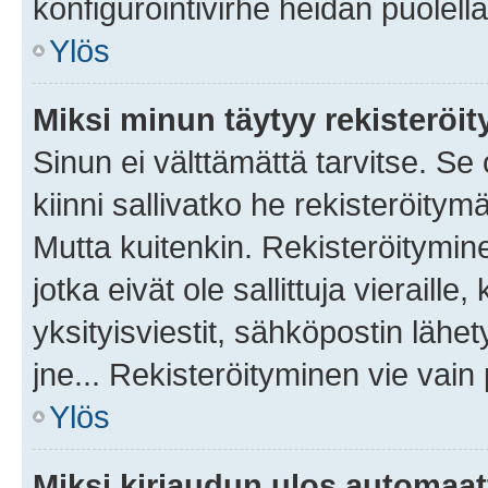
konfigurointivirhe heidän puolella
Ylös
Miksi minun täytyy rekisteröit
Sinun ei välttämättä tarvitse. Se
kiinni sallivatko he rekisteröitym
Mutta kuitenkin. Rekisteröitymine
jotka eivät ole sallittuja vierail
yksityisviestit, sähköpostin lähet
jne... Rekisteröityminen vie vain
Ylös
Miksi kirjaudun ulos automaat