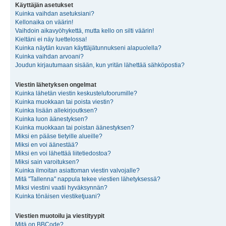
Käyttäjän asetukset
Kuinka vaihdan asetuksiani?
Kellonaika on väärin!
Vaihdoin aikavyöhykettä, mutta kello on silti väärin!
Kieltäni ei näy luettelossa!
Kuinka näytän kuvan käyttäjätunnukseni alapuolella?
Kuinka vaihdan arvoani?
Joudun kirjautumaan sisään, kun yritän lähettää sähköpostia?
Viestin lähetyksen ongelmat
Kuinka lähetän viestin keskustelufoorumille?
Kuinka muokkaan tai poista viestin?
Kuinka lisään allekirjoutksen?
Kuinka luon äänestyksen?
Kuinka muokkaan tai poistan äänestyksen?
Miksi en pääse tietyille alueille?
Miksi en voi äänestää?
Miksi en voi lähettää liitetiedostoa?
Miksi sain varoituksen?
Kuinka ilmoitan asiattoman viestin valvojalle?
Mitä "Tallenna" nappula tekee viestien lähetyksessä?
Miksi viestini vaatii hyväksynnän?
Kuinka tönäisen viestiketjuani?
Viestien muotoilu ja viestityypit
Mitä on BBCode?