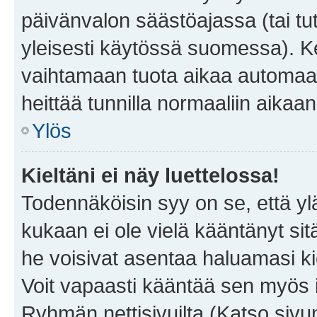
päivänvalon säästöajassa (tai tu
yleisesti käytössä suomessa). Ke
vaihtamaan tuota aikaa automaatti
heittää tunnilla normaaliin aikaan
Ylös
Kieltäni ei näy luettelossa!
Todennäköisin syy on se, että yläp
kukaan ei ole vielä kääntänyt sitä 
he voisivat asentaa haluamasi ki
Voit vapaasti kääntää sen myös i
Ryhmän nettisivuilta (Katso sivun