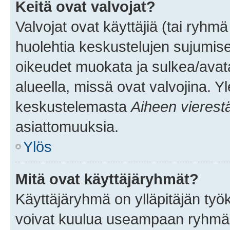
Keitä ovat valvojat?
Valvojat ovat käyttäjiä (tai ryhmä
huolehtia keskustelujen sujumise
oikeudet muokata ja sulkea/avata, 
alueella, missä ovat valvojina. Y
keskustelemasta
Aiheen vierest
asiattomuuksia.
Ylös
Mitä ovat käyttäjäryhmät?
Käyttäjäryhmä on ylläpitäjän työka
voivat kuulua useampaan ryhmään