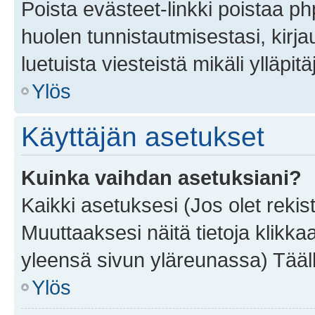
Poista evästeet-linkki poistaa p
huolen tunnistautmisestasi, kirja
luetuista viesteistä mikäli ylläpitä
Ylös
Käyttäjän asetukset
Kuinka vaihdan asetuksiani?
Kaikki asetuksesi (Jos olet rekist
Muuttaaksesi näitä tietoja klikka
yleensä sivun yläreunassa) Tääll
Ylös