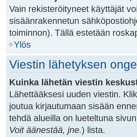
Vain rekisteröityneet käyttäjät v
sisäänrakennetun sähköpostiohjel
toiminnon). Tällä estetään roskap
Ylös
Viestin lähetyksen ong
Kuinka lähetän viestin keskus
Lähettääksesi uuden viestin. Kl
joutua kirjautumaan sisään ennen 
tehdä alueilla on lueteltuna sivun
Voit äänestää, jne.
) lista.