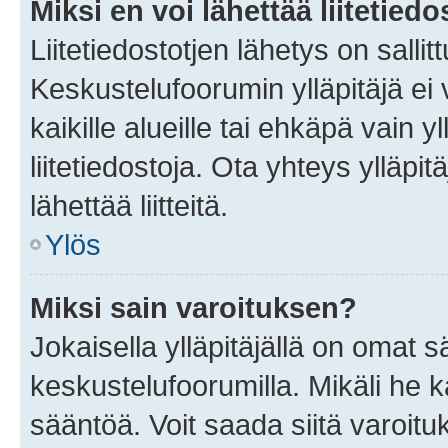
Miksi en voi lähettää liitetied
Liitetiedostotjen lähetys on sallit
Keskustelufoorumin ylläpitäjä ei v
kaikille alueille tai ehkäpä vain 
liitetiedostoja. Ota yhteys ylläpit
lähettää liitteitä.
Ylös
Miksi sain varoituksen?
Jokaisella ylläpitäjällä on omat 
keskustelufoorumilla. Mikäli he ka
sääntöä. Voit saada siitä varoi