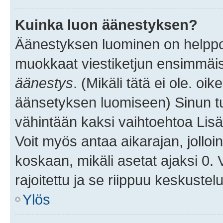
Kuinka luon äänestyksen?
Äänestyksen luominen on helppoa.
muokkaat viestiketjun ensimmäis
äänestys
. (Mikäli tätä ei ole. oik
äänsetyksen luomiseen) Sinun tu
vähintään kaksi vaihtoehtoa Lisää
Voit myös antaa aikarajan, jolloi
koskaan, mikäli asetat ajaksi 0.
rajoitettu ja se riippuu keskustel
Ylös