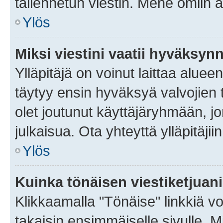
tallennetun viestin. Mene omiin a
Ylös
Miksi viestini vaatii hyväksyn
Ylläpitäjä on voinut laittaa alueen
täytyy ensin hyväksyä valvojien 
olet joutunut käyttäjäryhmään, jo
julkaisua. Ota yhteyttä ylläpitäjii
Ylös
Kuinka tönäisen viestiketjuan
Klikkaamalla "Tönäise" linkkiä voi
takaisin ensimmäiselle sivulle. M