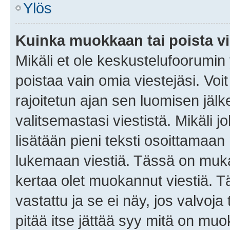
Ylös
Kuinka muokkaan tai poista vi
Mikäli et ole keskustelufoorumin y
poistaa vain omia viestejäsi. Voi
rajoitetun ajan sen luomisen jäl
valitsemastasi viestistä. Mikäli jo
lisätään pieni teksti osoittama
lukemaan viestiä. Tässä on mu
kertaa olet muokannut viestiä. Tä
vastattu ja se ei näy, jos valvoja
pitää itse jättää syy mitä on muo