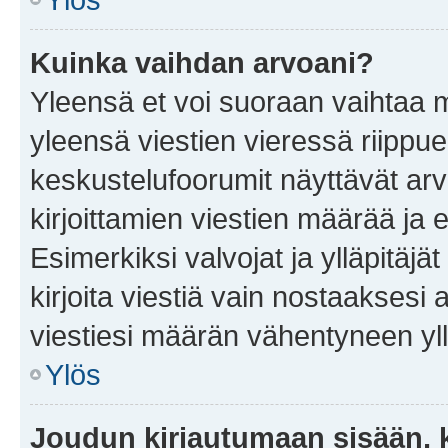
Kuinka vaihdan arvoani?
Yleensä et voi suoraan vaihtaa 
yleensä viestien vieressä riippu
keskustelufoorumit näyttävät ar
kirjoittamien viestien määrää ja er
Esimerkiksi valvojat ja ylläpitäjä
kirjoita viestiä vain nostaakses
viestiesi määrän vähentyneen yl
Ylös
Joudun kirjautumaan sisään, k