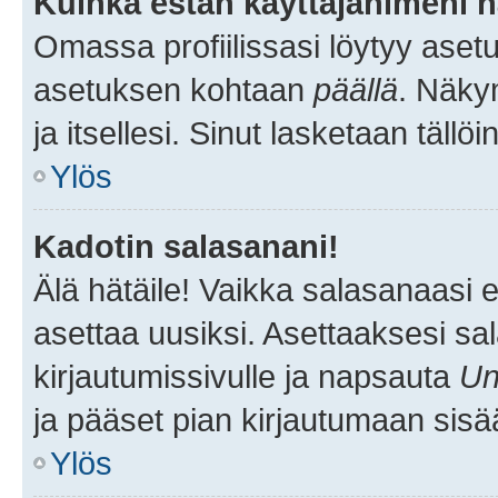
Kuinka estän käyttäjänimeni n
Omassa profiilissasi löytyy aset
asetuksen kohtaan
päällä
. Näkym
ja itsellesi. Sinut lasketaan tällö
Ylös
Kadotin salasanani!
Älä hätäile! Vaikka salasanaasi 
asettaa uusiksi. Asettaaksesi s
kirjautumissivulle ja napsauta
Un
ja pääset pian kirjautumaan sisä
Ylös