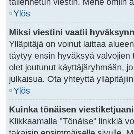
tallennetun viestin. Mene omiin a
Ylös
Miksi viestini vaatii hyväksyn
Ylläpitäjä on voinut laittaa alueen
täytyy ensin hyväksyä valvojien 
olet joutunut käyttäjäryhmään, jo
julkaisua. Ota yhteyttä ylläpitäjii
Ylös
Kuinka tönäisen viestiketjuan
Klikkaamalla "Tönäise" linkkiä voi
takaisin ensimmäiselle sivulle. M