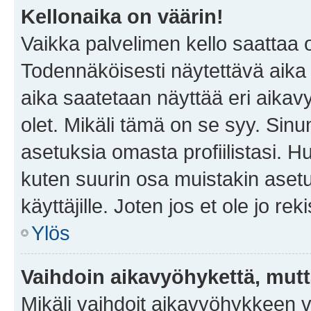
Kellonaika on väärin!
Vaikka palvelimen kello saattaa 
Todennäköisesti näytettävä aika
aika saatetaan näyttää eri aika
olet. Mikäli tämä on se syy. Si
asetuksia omasta profiilistasi. 
kuten suurin osa muistakin asetuks
käyttäjille. Joten jos et ole jo rek
Ylös
Vaihdoin aikavyöhykettä, mutta 
Mikäli vaihdoit aikavyöhykkeen 