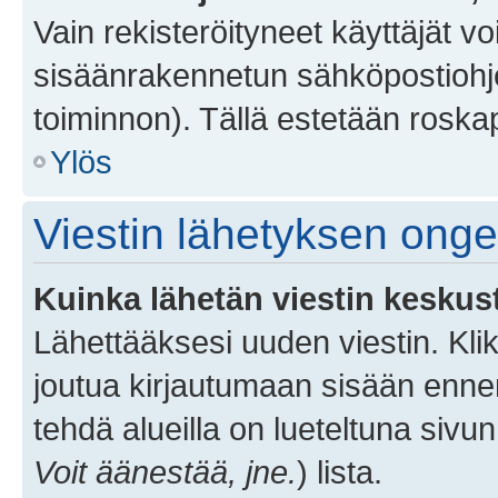
Vain rekisteröityneet käyttäjät v
sisäänrakennetun sähköpostiohjel
toiminnon). Tällä estetään roskap
Ylös
Viestin lähetyksen ong
Kuinka lähetän viestin keskus
Lähettääksesi uuden viestin. Kl
joutua kirjautumaan sisään ennen 
tehdä alueilla on lueteltuna sivun
Voit äänestää, jne.
) lista.