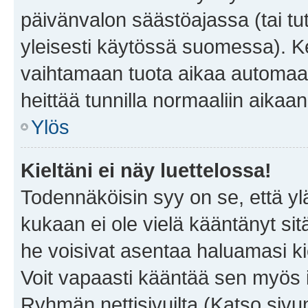
päivänvalon säästöajassa (tai tu
yleisesti käytössä suomessa). Ke
vaihtamaan tuota aikaa automaatti
heittää tunnilla normaaliin aikaan
Ylös
Kieltäni ei näy luettelossa!
Todennäköisin syy on se, että yläp
kukaan ei ole vielä kääntänyt sitä 
he voisivat asentaa haluamasi ki
Voit vapaasti kääntää sen myös i
Ryhmän nettisivuilta (Katso sivun