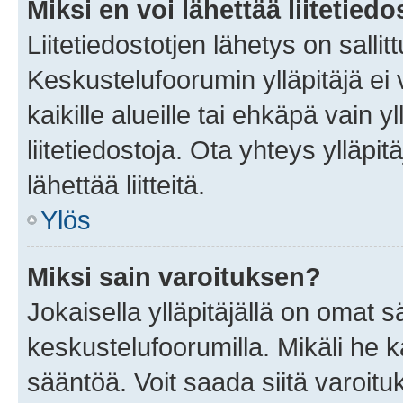
Miksi en voi lähettää liitetied
Liitetiedostotjen lähetys on sallit
Keskustelufoorumin ylläpitäjä ei v
kaikille alueille tai ehkäpä vain 
liitetiedostoja. Ota yhteys ylläpit
lähettää liitteitä.
Ylös
Miksi sain varoituksen?
Jokaisella ylläpitäjällä on omat 
keskustelufoorumilla. Mikäli he ka
sääntöä. Voit saada siitä varoi