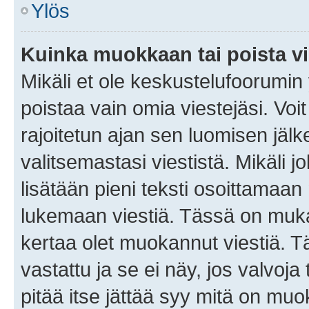
Ylös
Kuinka muokkaan tai poista vi
Mikäli et ole keskustelufoorumin y
poistaa vain omia viestejäsi. Voi
rajoitetun ajan sen luomisen jäl
valitsemastasi viestistä. Mikäli jo
lisätään pieni teksti osoittama
lukemaan viestiä. Tässä on mu
kertaa olet muokannut viestiä. Tä
vastattu ja se ei näy, jos valvoja
pitää itse jättää syy mitä on muo