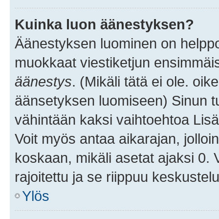
Kuinka luon äänestyksen?
Äänestyksen luominen on helppoa.
muokkaat viestiketjun ensimmäis
äänestys
. (Mikäli tätä ei ole. oik
äänsetyksen luomiseen) Sinun tu
vähintään kaksi vaihtoehtoa Lisää
Voit myös antaa aikarajan, jolloi
koskaan, mikäli asetat ajaksi 0.
rajoitettu ja se riippuu keskustel
Ylös