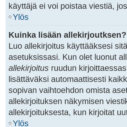
käyttäjä ei voi poistaa viestiä, jo
Ylös
Kuinka lisään allekirjoutksen?
Luo allekirjoitus käyttääksesi si
asetuksissasi. Kun olet luonut all
allekirjoitus
ruudun kirjoittaessasi
lisättäväksi automaattisesti kaikki
sopivan vaihtoehdon omista asetu
allekirjoituksen näkymisen viesti
allekirjoituksesta, kun kirjoitat uu
Ylös