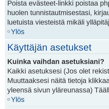
Poista evästeet-linkki poistaa p
huolen tunnistautmisestasi, kirja
luetuista viesteistä mikäli ylläpitä
Ylös
Käyttäjän asetukset
Kuinka vaihdan asetuksiani?
Kaikki asetuksesi (Jos olet rekist
Muuttaaksesi näitä tietoja klikka
yleensä sivun yläreunassa) Tääll
Ylös