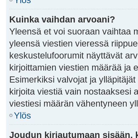
Kuinka vaihdan arvoani?
Yleensä et voi suoraan vaihtaa 
yleensä viestien vieressä riippu
keskustelufoorumit näyttävät ar
kirjoittamien viestien määrää ja er
Esimerkiksi valvojat ja ylläpitäjä
kirjoita viestiä vain nostaakses
viestiesi määrän vähentyneen yl
Ylös
Joudun kirjautumaan sisään, k