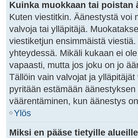
Kuinka muokkaan tai poistan
Kuten viestitkin. Äänestystä voi
valvoja tai ylläpitäjä. Muokatak
viestiketjun ensimmäistä viestiä
yhteydessä. Mikäli kukaan ei ol
vapaasti, mutta jos joku on jo ä
Tällöin vain valvojat ja ylläpitäjä
pyritään estämään äänestyksen 
väärentäminen, kun äänestys on
Ylös
Miksi en pääse tietyille alueill