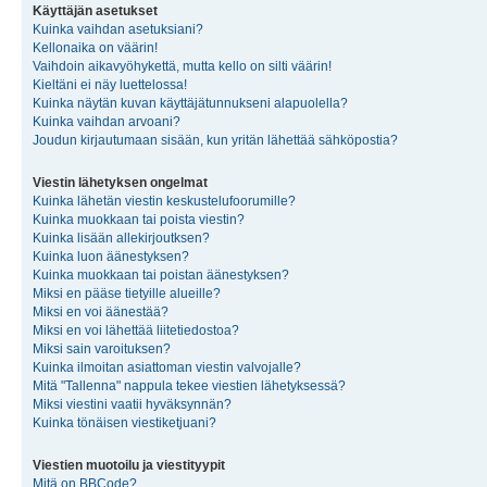
Käyttäjän asetukset
Kuinka vaihdan asetuksiani?
Kellonaika on väärin!
Vaihdoin aikavyöhykettä, mutta kello on silti väärin!
Kieltäni ei näy luettelossa!
Kuinka näytän kuvan käyttäjätunnukseni alapuolella?
Kuinka vaihdan arvoani?
Joudun kirjautumaan sisään, kun yritän lähettää sähköpostia?
Viestin lähetyksen ongelmat
Kuinka lähetän viestin keskustelufoorumille?
Kuinka muokkaan tai poista viestin?
Kuinka lisään allekirjoutksen?
Kuinka luon äänestyksen?
Kuinka muokkaan tai poistan äänestyksen?
Miksi en pääse tietyille alueille?
Miksi en voi äänestää?
Miksi en voi lähettää liitetiedostoa?
Miksi sain varoituksen?
Kuinka ilmoitan asiattoman viestin valvojalle?
Mitä "Tallenna" nappula tekee viestien lähetyksessä?
Miksi viestini vaatii hyväksynnän?
Kuinka tönäisen viestiketjuani?
Viestien muotoilu ja viestityypit
Mitä on BBCode?