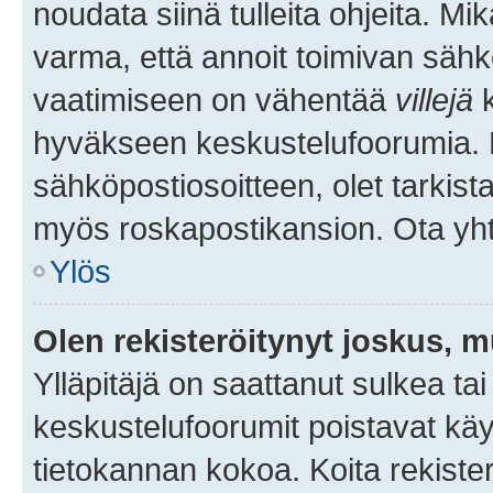
noudata siinä tulleita ohjeita. Mi
varma, että annoit toimivan sähk
vaatimiseen on vähentää
villejä
k
hyväkseen keskustelufoorumia. Mi
sähköpostiosoitteen, olet tarkista
myös roskapostikansion. Ota yhte
Ylös
Olen rekisteröitynyt joskus, 
Ylläpitäjä on saattanut sulkea ta
keskustelufoorumit poistavat k
tietokannan kokoa. Koita rekister