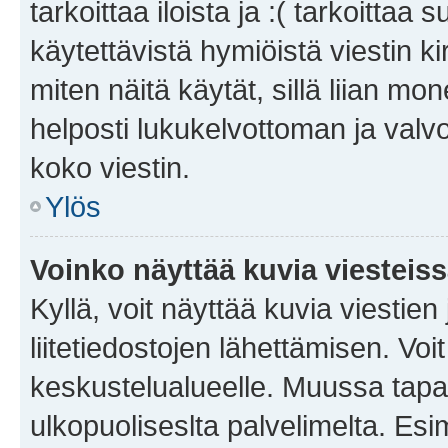
tarkoittaa iloista ja :( tarkoittaa 
käytettävistä hymiöistä viestin k
miten näitä käytät, sillä liian m
helposti lukukelvottoman ja valvo
koko viestin.
Ylös
Voinko näyttää kuvia viesteis
Kyllä, voit näyttää kuvia viestien 
liitetiedostojen lähettämisen. Vo
keskustelualueelle. Muussa tapa
ulkopuoliseslta palvelimelta. Es