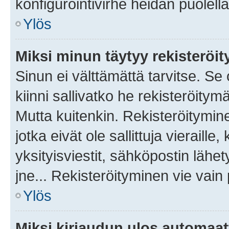
konfigurointivirhe heidän puolella
Ylös
Miksi minun täytyy rekisteröit
Sinun ei välttämättä tarvitse. Se
kiinni sallivatko he rekisteröitym
Mutta kuitenkin. Rekisteröitymine
jotka eivät ole sallittuja vierail
yksityisviestit, sähköpostin lähet
jne... Rekisteröityminen vie vain
Ylös
Miksi kirjaudun ulos automaat