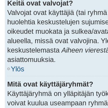
Keitä ovat valvojat?
Valvojat ovat käyttäjiä (tai ryhmä
huolehtia keskustelujen sujumise
oikeudet muokata ja sulkea/avata, 
alueella, missä ovat valvojina. Y
keskustelemasta
Aiheen vierest
asiattomuuksia.
Ylös
Mitä ovat käyttäjäryhmät?
Käyttäjäryhmä on ylläpitäjän työka
voivat kuulua useampaan ryhmään