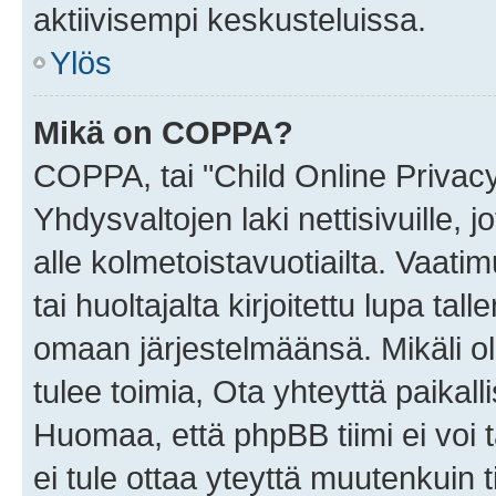
aktiivisempi keskusteluissa.
Ylös
Mikä on COPPA?
COPPA, tai "Child Online Privac
Yhdysvaltojen laki nettisivuille, 
alle kolmetoistavuotiailta. Vaa
tai huoltajalta kirjoitettu lupa ta
omaan järjestelmäänsä. Mikäli 
tulee toimia, Ota yhteyttä paika
Huomaa, että phpBB tiimi ei voi t
ei tule ottaa yteyttä muutenkuin t