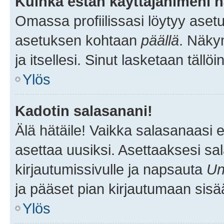
Kuinka estän käyttäjänimeni n
Omassa profiilissasi löytyy aset
asetuksen kohtaan
päällä
. Näkym
ja itsellesi. Sinut lasketaan tällö
Ylös
Kadotin salasanani!
Älä hätäile! Vaikka salasanaasi 
asettaa uusiksi. Asettaaksesi s
kirjautumissivulle ja napsauta
Un
ja pääset pian kirjautumaan sisä
Ylös