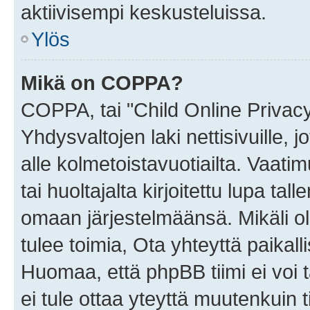
aktiivisempi keskusteluissa.
Ylös
Mikä on COPPA?
COPPA, tai "Child Online Privac
Yhdysvaltojen laki nettisivuille, 
alle kolmetoistavuotiailta. Vaa
tai huoltajalta kirjoitettu lupa ta
omaan järjestelmäänsä. Mikäli 
tulee toimia, Ota yhteyttä paika
Huomaa, että phpBB tiimi ei voi t
ei tule ottaa yteyttä muutenkuin t