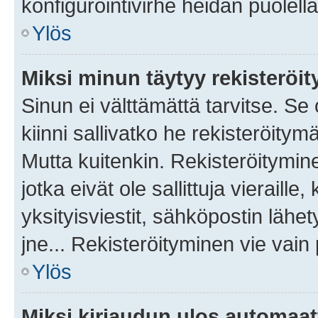
konfigurointivirhe heidän puolella
Ylös
Miksi minun täytyy rekisteröit
Sinun ei välttämättä tarvitse. Se
kiinni sallivatko he rekisteröitym
Mutta kuitenkin. Rekisteröitymine
jotka eivät ole sallittuja vierail
yksityisviestit, sähköpostin lähet
jne... Rekisteröityminen vie vain
Ylös
Miksi kirjaudun ulos automaat