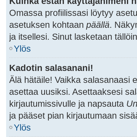
Kuinka estän käyttäjänimeni n
Omassa profiilissasi löytyy aset
asetuksen kohtaan
päällä
. Näkym
ja itsellesi. Sinut lasketaan tällö
Ylös
Kadotin salasanani!
Älä hätäile! Vaikka salasanaasi 
asettaa uusiksi. Asettaaksesi s
kirjautumissivulle ja napsauta
Un
ja pääset pian kirjautumaan sisä
Ylös