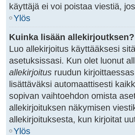
käyttäjä ei voi poistaa viestiä, jo
Ylös
Kuinka lisään allekirjoutksen?
Luo allekirjoitus käyttääksesi si
asetuksissasi. Kun olet luonut all
allekirjoitus
ruudun kirjoittaessasi
lisättäväksi automaattisesti kaikki
sopivan vaihtoehdon omista asetu
allekirjoituksen näkymisen viesti
allekirjoituksesta, kun kirjoitat uu
Ylös