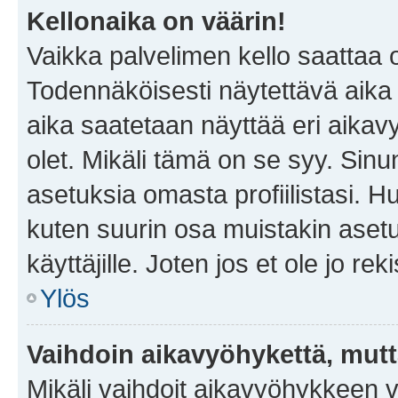
Kellonaika on väärin!
Vaikka palvelimen kello saattaa 
Todennäköisesti näytettävä aika
aika saatetaan näyttää eri aika
olet. Mikäli tämä on se syy. Si
asetuksia omasta profiilistasi. 
kuten suurin osa muistakin asetuks
käyttäjille. Joten jos et ole jo rek
Ylös
Vaihdoin aikavyöhykettä, mutta 
Mikäli vaihdoit aikavyöhykkeen 