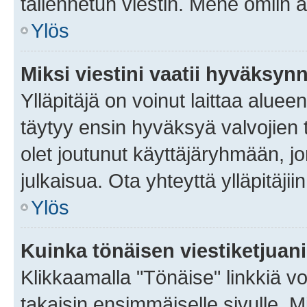
tallennetun viestin. Mene omiin a
Ylös
Miksi viestini vaatii hyväksyn
Ylläpitäjä on voinut laittaa alueen
täytyy ensin hyväksyä valvojien 
olet joutunut käyttäjäryhmään, jo
julkaisua. Ota yhteyttä ylläpitäjii
Ylös
Kuinka tönäisen viestiketjuan
Klikkaamalla "Tönäise" linkkiä voi
takaisin ensimmäiselle sivulle. M