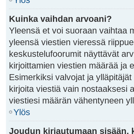
Kuinka vaihdan arvoani?
Yleensä et voi suoraan vaihtaa 
yleensä viestien vieressä riippu
keskustelufoorumit näyttävät ar
kirjoittamien viestien määrää ja er
Esimerkiksi valvojat ja ylläpitäjä
kirjoita viestiä vain nostaakses
viestiesi määrän vähentyneen yl
Ylös
Joudun kirjautumaan sisään, k