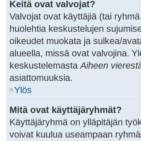
Keitä ovat valvojat?
Valvojat ovat käyttäjiä (tai ryhmä
huolehtia keskustelujen sujumise
oikeudet muokata ja sulkea/avata, 
alueella, missä ovat valvojina. Y
keskustelemasta
Aiheen vierest
asiattomuuksia.
Ylös
Mitä ovat käyttäjäryhmät?
Käyttäjäryhmä on ylläpitäjän työka
voivat kuulua useampaan ryhmään