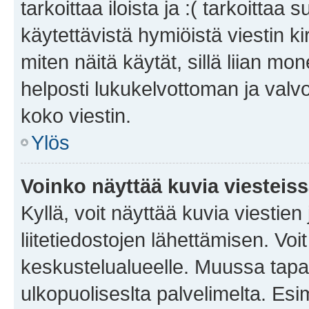
tarkoittaa iloista ja :( tarkoittaa 
käytettävistä hymiöistä viestin k
miten näitä käytät, sillä liian m
helposti lukukelvottoman ja valvo
koko viestin.
Ylös
Voinko näyttää kuvia viesteis
Kyllä, voit näyttää kuvia viestien 
liitetiedostojen lähettämisen. Vo
keskustelualueelle. Muussa tapa
ulkopuoliseslta palvelimelta. Es