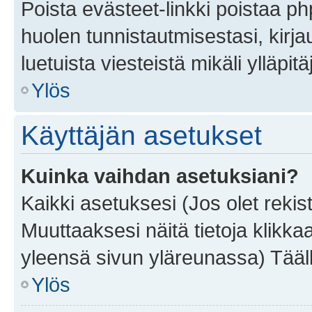
Poista evästeet-linkki poistaa p
huolen tunnistautmisestasi, kirja
luetuista viesteistä mikäli ylläpitä
Ylös
Käyttäjän asetukset
Kuinka vaihdan asetuksiani?
Kaikki asetuksesi (Jos olet rekist
Muuttaaksesi näitä tietoja klikka
yleensä sivun yläreunassa) Tääll
Ylös