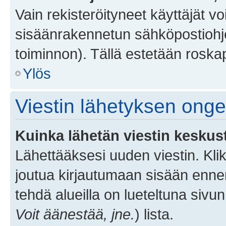
Vain rekisteröityneet käyttäjät v
sisäänrakennetun sähköpostiohjel
toiminnon). Tällä estetään roskap
Ylös
Viestin lähetyksen ong
Kuinka lähetän viestin keskus
Lähettääksesi uuden viestin. Kl
joutua kirjautumaan sisään ennen 
tehdä alueilla on lueteltuna sivun
Voit äänestää, jne.
) lista.