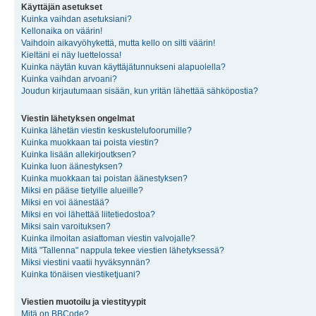
Käyttäjän asetukset
Kuinka vaihdan asetuksiani?
Kellonaika on väärin!
Vaihdoin aikavyöhykettä, mutta kello on silti väärin!
Kieltäni ei näy luettelossa!
Kuinka näytän kuvan käyttäjätunnukseni alapuolella?
Kuinka vaihdan arvoani?
Joudun kirjautumaan sisään, kun yritän lähettää sähköpostia?
Viestin lähetyksen ongelmat
Kuinka lähetän viestin keskustelufoorumille?
Kuinka muokkaan tai poista viestin?
Kuinka lisään allekirjoutksen?
Kuinka luon äänestyksen?
Kuinka muokkaan tai poistan äänestyksen?
Miksi en pääse tietyille alueille?
Miksi en voi äänestää?
Miksi en voi lähettää liitetiedostoa?
Miksi sain varoituksen?
Kuinka ilmoitan asiattoman viestin valvojalle?
Mitä "Tallenna" nappula tekee viestien lähetyksessä?
Miksi viestini vaatii hyväksynnän?
Kuinka tönäisen viestiketjuani?
Viestien muotoilu ja viestityypit
Mitä on BBCode?