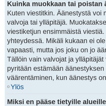
Kuinka muokkaan tai poistan
Kuten viestitkin. Äänestystä voi
valvoja tai ylläpitäjä. Muokatak
viestiketjun ensimmäistä viestiä
yhteydessä. Mikäli kukaan ei ol
vapaasti, mutta jos joku on jo ä
Tällöin vain valvojat ja ylläpitäjä
pyritään estämään äänestyksen 
väärentäminen, kun äänestys on
Ylös
Miksi en pääse tietyille alueill