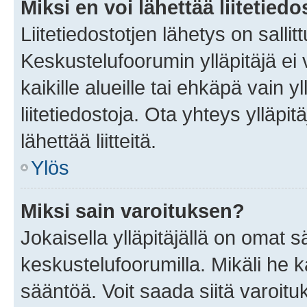
Miksi en voi lähettää liitetied
Liitetiedostotjen lähetys on sallit
Keskustelufoorumin ylläpitäjä ei v
kaikille alueille tai ehkäpä vain 
liitetiedostoja. Ota yhteys ylläpit
lähettää liitteitä.
Ylös
Miksi sain varoituksen?
Jokaisella ylläpitäjällä on omat 
keskustelufoorumilla. Mikäli he ka
sääntöä. Voit saada siitä varoi