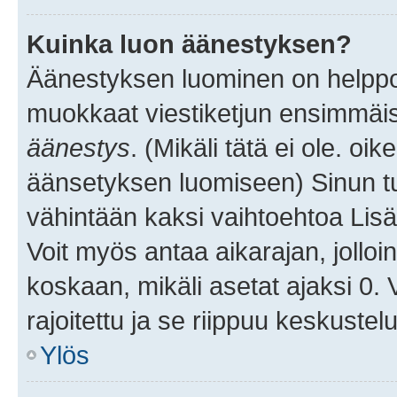
Kuinka luon äänestyksen?
Äänestyksen luominen on helppoa.
muokkaat viestiketjun ensimmäis
äänestys
. (Mikäli tätä ei ole. oik
äänsetyksen luomiseen) Sinun tu
vähintään kaksi vaihtoehtoa Lisää
Voit myös antaa aikarajan, jolloi
koskaan, mikäli asetat ajaksi 0.
rajoitettu ja se riippuu keskustel
Ylös