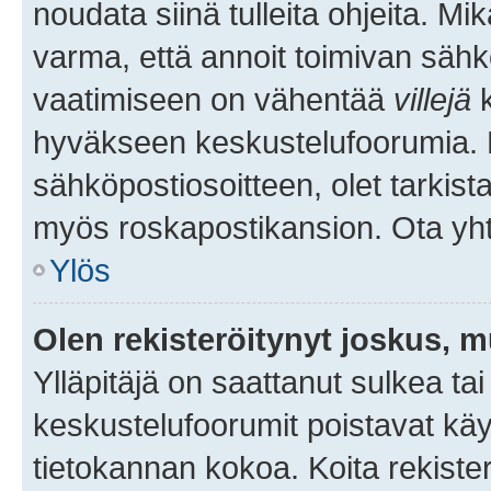
noudata siinä tulleita ohjeita. Mi
varma, että annoit toimivan sähk
vaatimiseen on vähentää
villejä
k
hyväkseen keskustelufoorumia. Mi
sähköpostiosoitteen, olet tarkista
myös roskapostikansion. Ota yhte
Ylös
Olen rekisteröitynyt joskus, 
Ylläpitäjä on saattanut sulkea ta
keskustelufoorumit poistavat k
tietokannan kokoa. Koita rekister