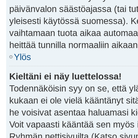
päivänvalon säästöajassa (tai tu
yleisesti käytössä suomessa). Ke
vaihtamaan tuota aikaa automaatti
heittää tunnilla normaaliin aikaan
Ylös
Kieltäni ei näy luettelossa!
Todennäköisin syy on se, että yläp
kukaan ei ole vielä kääntänyt sitä 
he voisivat asentaa haluamasi ki
Voit vapaasti kääntää sen myös i
Ryhmän nettisivuilta (Katso sivun