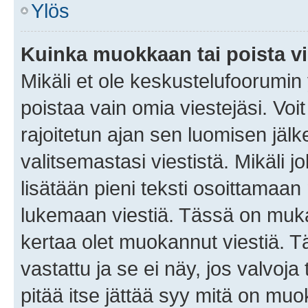
Ylös
Kuinka muokkaan tai poista vi
Mikäli et ole keskustelufoorumin y
poistaa vain omia viestejäsi. Voi
rajoitetun ajan sen luomisen jäl
valitsemastasi viestistä. Mikäli jo
lisätään pieni teksti osoittama
lukemaan viestiä. Tässä on mu
kertaa olet muokannut viestiä. Tä
vastattu ja se ei näy, jos valvoja
pitää itse jättää syy mitä on muo